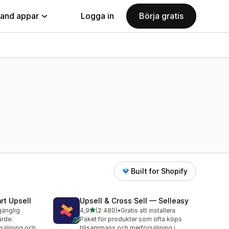
land appar
Logga in
Börja gratis
Built for Shopify
rt Upsell
Upsell & Cross Sell — Selleasy
av 5 stjärnor
lgänglig
4,9
(2 480)
•
Gratis att installera
2480 recensioner totalt
ärde:
Paket för produkter som ofta köps
säljning och
tillsammans och merförsäljning i