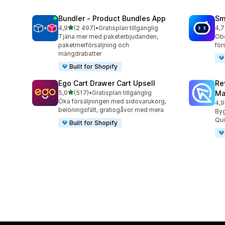
Bundler ‑ Product Bundles App
Sm
av 5 stjärnor
4,9
(2 497)
•
Gratisplan tillgänglig
4,7
2497 recensioner totalt
428
Tjäna mer med paketerbjudanden,
Obe
paketmerförsäljning och
för
mängdrabatter
Built for Shopify
Ego Cart Drawer Cart Upsell
Re
av 5 stjärnor
5,0
(517)
•
Gratisplan tillgänglig
Ma
517 recensioner totalt
Öka försäljningen med sidovarukorg,
4,9
431
belöningsfält, gratisgåvor med mera
By
Qui
Built for Shopify