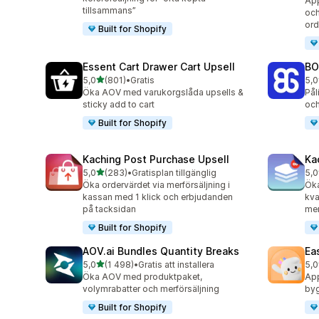
App
tillsammans”
och
ord
Built for Shopify
Essent Cart Drawer Cart Upsell
BO
av 5 stjärnor
5,0
(801)
•
Gratis
5,0
801 recensioner totalt
404
Öka AOV med varukorgslåda upsells &
Pål
sticky add to cart
och
Built for Shopify
Kaching Post Purchase Upsell
Ka
av 5 stjärnor
5,0
(283)
•
Gratisplan tillgänglig
5,0
283 recensioner totalt
508
Öka ordervärdet via merförsäljning i
Ök
kassan med 1 klick och erbjudanden
kva
på tacksidan
mer
Built for Shopify
AOV.ai Bundles Quantity Breaks
Ea
av 5 stjärnor
5,0
(1 498)
•
Gratis att installera
5,0
1498 recensioner totalt
263
Öka AOV med produktpaket,
App
volymrabatter och merförsäljning
byg
Built for Shopify