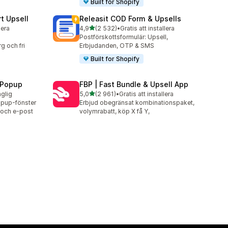
Built for Shopify
t Upsell
Releasit COD Form & Upsells
av 5 stjärnor
lera
4,9
(2 532)
•
Gratis att installera
2532 recensioner totalt
Postförskottsformulär: Upsell,
g och fri
Erbjudanden, OTP & SMS
Built for Shopify
 Popup
FBP | Fast Bundle & Upsell App
av 5 stjärnor
nglig
5,0
(2 961)
•
Gratis att installera
2961 recensioner totalt
opup-fönster
Erbjud obegränsat kombinationspaket,
r och e-post
volymrabatt, köp X få Y,