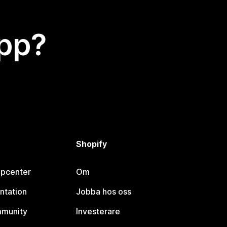
app?
Shopify
lpcenter
Om
ntation
Jobba hos oss
mmunity
Investerare