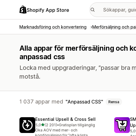
Shopify App Store
Marknadsföring och konvertering
Merförsäljning och pa
Alla appar för merförsäljning och k
anpassad css
Locka med uppgraderingar, ”passar bra m
motstå.
1 037 appar med
Anpassad CSS
Rensa
Essential Upsell & Cross Sell
SM
av 5 stjärnor
5,0
(2 201)
•
Gratisplan tillgänglig
Up
2201 recensioner totalt
Öka AOV med mer- och
5,0
596
korsförsäljning för ”ofta köpta