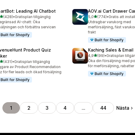
artBot: Leading AI Chatbot
AOV.ai Cart Drawer Car
av 5 stjärnor
av 5 stjärnor
(428)
•
Gratisplan tillgänglig
5,0
(774)
•
Gratis att instal
 recensioner totalt
774 recensioner totalt
gränsad AI-chatt: Öka
Utdragbar varukorg med
säljningen och förbättra servicen
merförsäljning, fäst varukor
frakt
Built for Shopify
Built for Shopify
venueHunt Product Quiz
Kaching Sales & Email
av 5 stjärnor
ker
4,9
(99)
•
Gratisplan tillgä
99 recensioner totalt
Öka din försäljning med p
av 5 stjärnor
(431)
•
Gratisplan tillgänglig
 recensioner totalt
för merförsäljning, rabatte
ggare av Product Recommendation
z för fler leads och ökad försäljning
Built for Shopify
Built for Shopify
Nästa
1
2
3
4
…
44