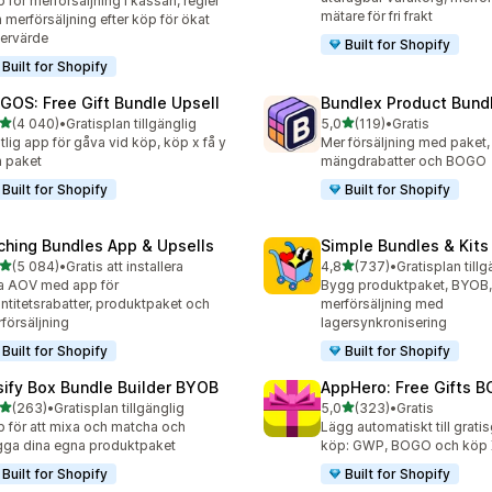
 för merförsäljning i kassan, regler
mätare för fri frakt
 merförsäljning efter köp för ökat
ervärde
Built for Shopify
Built for Shopify
GOS: Free Gift Bundle Upsell
Bundlex Product Bund
av 5 stjärnor
av 5 stjärnor
(4 040)
•
Gratisplan tillgänglig
5,0
(119)
•
Gratis
0 recensioner totalt
119 recensioner totalt
itlig app för gåva vid köp, köp x få y
Mer försäljning med paket,
 paket
mängdrabatter och BOGO
Built for Shopify
Built for Shopify
ching Bundles App & Upsells
Simple Bundles & Kits
av 5 stjärnor
av 5 stjärnor
(5 084)
•
Gratis att installera
4,8
(737)
•
Gratisplan tillg
4 recensioner totalt
737 recensioner totalt
a AOV med app för
Bygg produktpaket, BYOB
ntitetsrabatter, produktpaket och
merförsäljning med
försäljning
lagersynkronisering
Built for Shopify
Built for Shopify
sify Box Bundle Builder BYOB
AppHero: Free Gifts B
av 5 stjärnor
av 5 stjärnor
(263)
•
Gratisplan tillgänglig
5,0
(323)
•
Gratis
 recensioner totalt
323 recensioner totalt
 för att mixa och matcha och
Lägg automatiskt till grati
ga dina egna produktpaket
köp: GWP, BOGO och köp X
Built for Shopify
Built for Shopify