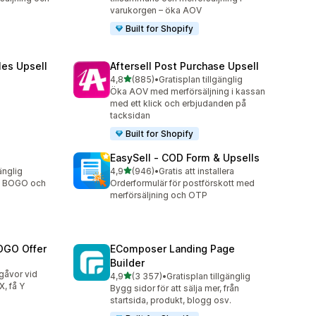
varukorgen – öka AOV
Built for Shopify
les Upsell
Aftersell Post Purchase Upsell
av 5 stjärnor
4,8
(885)
•
Gratisplan tillgänglig
885 recensioner totalt
Öka AOV med merförsäljning i kassan
med ett klick och erbjudanden på
tacksidan
Built for Shopify
EasySell ‑ COD Form & Upsells
av 5 stjärnor
änglig
4,9
(946)
•
Gratis att installera
946 recensioner totalt
, BOGO och
Orderformulär för postförskott med
merförsäljning och OTP
OGO Offer
EComposer Landing Page
Builder
sgåvor vid
av 5 stjärnor
4,9
(3 357)
•
Gratisplan tillgänglig
3357 recensioner totalt
, få Y
Bygg sidor för att sälja mer, från
startsida, produkt, blogg osv.