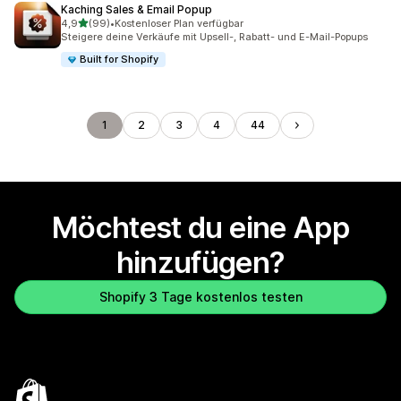
Kaching Sales & Email Popup
von 5 Sternen
4,9
(99)
•
Kostenloser Plan verfügbar
99 Rezensionen insgesamt
Steigere deine Verkäufe mit Upsell-, Rabatt- und E-Mail-Popups
Built for Shopify
1
2
3
4
44
Möchtest du eine App
hinzufügen?
Shopify 3 Tage kostenlos testen