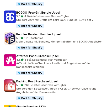
Built for Shopify
BOGOS: Free Gift Bundle Upsell
von 5 Sternen
5,0
(4.044)
•
Kostenloser Plan verfügbar
4044 Rezensionen insgesamt
Steigere AOV mit Gratis gift beim kauf, Bundles, Buy x get y
Built for Shopify
Bundlex Product Bundles Upsell
von 5 Sternen
5,0
(121)
•
Kostenlos
121 Rezensionen insgesamt
Mehr Umsatz mit Bundles, Mengenrabatten und BOGO-Angeboten
Built for Shopify
Aftersell Post Purchase Upsell
von 5 Sternen
4,8
(885)
•
Kostenloser Plan verfügbar
885 Rezensionen insgesamt
AOV mit 1-Klick-Checkout-Upsells und Angeboten auf der
Dankesseite steigern
Built for Shopify
Kaching Post Purchase Upsell
von 5 Sternen
5,0
(283)
•
Kostenloser Plan verfügbar
283 Rezensionen insgesamt
Steigere den Bestellwert durch 1-Click-Checkout-Upsells und
Angebote auf der Dankesseite
Built for Shopify
Simple Bundles & Kits