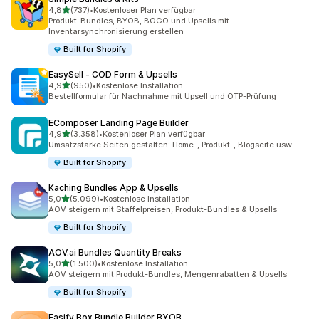
von 5 Sternen
4,8
(737)
•
Kostenloser Plan verfügbar
737 Rezensionen insgesamt
Produkt-Bundles, BYOB, BOGO und Upsells mit
Inventarsynchronisierung erstellen
Built for Shopify
EasySell ‑ COD Form & Upsells
von 5 Sternen
4,9
(950)
•
Kostenlose Installation
950 Rezensionen insgesamt
Bestellformular für Nachnahme mit Upsell und OTP-Prüfung
EComposer Landing Page Builder
von 5 Sternen
4,9
(3.358)
•
Kostenloser Plan verfügbar
3358 Rezensionen insgesamt
Umsatzstarke Seiten gestalten: Home-, Produkt-, Blogseite usw.
Built for Shopify
Kaching Bundles App & Upsells
von 5 Sternen
5,0
(5.099)
•
Kostenlose Installation
5099 Rezensionen insgesamt
AOV steigern mit Staffelpreisen, Produkt-Bundles & Upsells
Built for Shopify
AOV.ai Bundles Quantity Breaks
von 5 Sternen
5,0
(1.500)
•
Kostenlose Installation
1500 Rezensionen insgesamt
AOV steigern mit Produkt-Bundles, Mengenrabatten & Upsells
Built for Shopify
Easify Box Bundle Builder BYOB