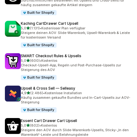
Durchschnittlichen Bestellwert mit Upsells und Cross-Sells für
häufig zusammen gekaufte Artikel steigern
Built for Shopify
Kaching CartDrawer Cart Upsell
von 5 Sternen
5,0
(1.131)
•
Kostenloser Plan verfügbar
1131 Rezensionen insgesamt
Steigere deinen AOV: Slide-Warenkorb, Upsell-Warenkorb & Leiste
für kostenlosen Versand
Built for Shopify
SMART Checkout Rules & Upsells
von 5 Sternen
5,0
(600)
•
Kostenlos
600 Rezensionen insgesamt
Checkout-Upsell-App, Regeln und Post-Purchase-Upsells zur
Steigerung des AOV
Built for Shopify
Upsell & Cross Sell — Selleasy
von 5 Sternen
4,9
(2.486)
•
Kostenlose Installation
2486 Rezensionen insgesamt
Häufig zusammen gekaufte Bundles und In-Cart-Upsells zur AOV-
Steigerung
Built for Shopify
Essent Cart Drawer Cart Upsell
von 5 Sternen
5,0
(802)
•
Kostenlos
802 Rezensionen insgesamt
Steigere den AOV durch Slide-Warenkorb-Upsells, Sticky-„In den
Warenkorb“-Leiste und Belohnungsleiste