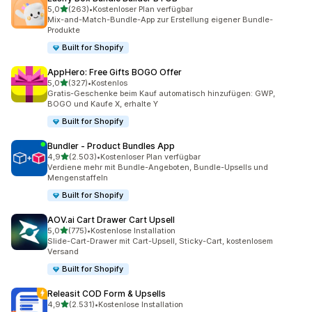
von 5 Sternen
5,0
(263)
•
Kostenloser Plan verfügbar
263 Rezensionen insgesamt
Mix-and-Match-Bundle-App zur Erstellung eigener Bundle-
Produkte
Built for Shopify
AppHero: Free Gifts BOGO Offer
von 5 Sternen
5,0
(327)
•
Kostenlos
327 Rezensionen insgesamt
Gratis-Geschenke beim Kauf automatisch hinzufügen: GWP,
BOGO und Kaufe X, erhalte Y
Built for Shopify
Bundler ‑ Product Bundles App
von 5 Sternen
4,9
(2.503)
•
Kostenloser Plan verfügbar
2503 Rezensionen insgesamt
Verdiene mehr mit Bundle-Angeboten, Bundle-Upsells und
Mengenstaffeln
Built for Shopify
AOV.ai Cart Drawer Cart Upsell
von 5 Sternen
5,0
(775)
•
Kostenlose Installation
775 Rezensionen insgesamt
Slide-Cart-Drawer mit Cart-Upsell, Sticky-Cart, kostenlosem
Versand
Built for Shopify
Releasit COD Form & Upsells
von 5 Sternen
4,9
(2.531)
•
Kostenlose Installation
2531 Rezensionen insgesamt