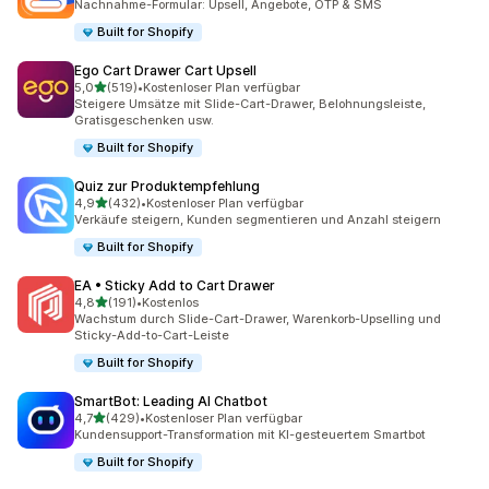
Nachnahme-Formular: Upsell, Angebote, OTP & SMS
Built for Shopify
Ego Cart Drawer Cart Upsell
von 5 Sternen
5,0
(519)
•
Kostenloser Plan verfügbar
519 Rezensionen insgesamt
Steigere Umsätze mit Slide-Cart-Drawer, Belohnungsleiste,
Gratisgeschenken usw.
Built for Shopify
Quiz zur Produktempfehlung
von 5 Sternen
4,9
(432)
•
Kostenloser Plan verfügbar
432 Rezensionen insgesamt
Verkäufe steigern, Kunden segmentieren und Anzahl steigern
Built for Shopify
EA • Sticky Add to Cart Drawer
von 5 Sternen
4,8
(191)
•
Kostenlos
191 Rezensionen insgesamt
Wachstum durch Slide-Cart-Drawer, Warenkorb-Upselling und
Sticky-Add-to-Cart-Leiste
Built for Shopify
SmartBot: Leading AI Chatbot
von 5 Sternen
4,7
(429)
•
Kostenloser Plan verfügbar
429 Rezensionen insgesamt
Kundensupport-Transformation mit KI-gesteuertem Smartbot
Built for Shopify