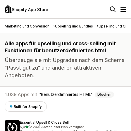
Shopify App Store
Marketing und Conversion
Upselling und Bundles
Upselling und Cros
Alle apps für upselling und cross-selling mit
Funktionen für benutzerdefiniertes html
Überzeuge sie mit Upgrades nach dem Schema
"Passt gut zu" und anderen attraktiven
Angeboten.
1.039 Apps mit
Benutzerdefiniertes HTML
Löschen
Built for Shopify
Essential Upsell & Cross Sell
von 5 Sternen
5,0
(2.203)
•
Kostenloser Plan verfügbar
2203 Rezensionen insgesamt