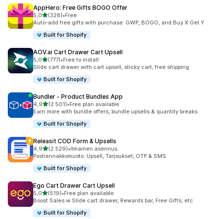
AppHero: Free Gifts BOGO Offer
/ 5 tähteä
5,0
(328)
•
Free
328 arvostelua yhteensä
Auto-add free gifts with purchase: GWP, BOGO, and Buy X Get Y
Built for Shopify
AOV.ai Cart Drawer Cart Upsell
/ 5 tähteä
5,0
(777)
•
Free to install
777 arvostelua yhteensä
Slide cart drawer with cart upsell, sticky cart, free shipping
Built for Shopify
Bundler ‑ Product Bundles App
/ 5 tähteä
4,9
(2 501)
•
Free plan available
2501 arvostelua yhteensä
Earn more with bundle offers, bundle upsells & quantity breaks
Built for Shopify
Releasit COD Form & Upsells
/ 5 tähteä
4,9
(2 529)
•
Ilmainen asennus
2529 arvostelua yhteensä
Postiennakkomuoto: Upsell, Tarjoukset, OTP & SMS
Built for Shopify
Ego Cart Drawer Cart Upsell
/ 5 tähteä
5,0
(519)
•
Free plan available
519 arvostelua yhteensä
Boost Sales w Slide cart drawer, Rewards bar, Free Gifts, etc
Built for Shopify