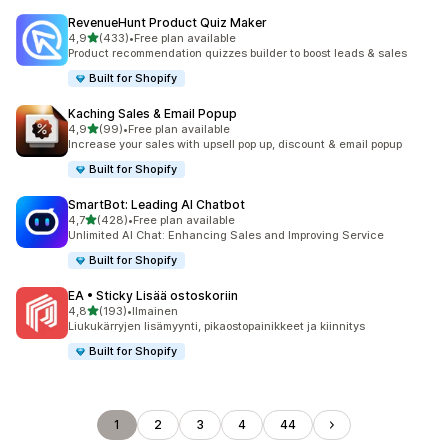
RevenueHunt Product Quiz Maker
/ 5 tähteä
4,9
(433)
•
Free plan available
433 arvostelua yhteensä
Product recommendation quizzes builder to boost leads & sales
Built for Shopify
Kaching Sales & Email Popup
/ 5 tähteä
4,9
(99)
•
Free plan available
99 arvostelua yhteensä
Increase your sales with upsell pop up, discount & email popup
Built for Shopify
SmartBot: Leading AI Chatbot
/ 5 tähteä
4,7
(428)
•
Free plan available
428 arvostelua yhteensä
Unlimited AI Chat: Enhancing Sales and Improving Service
Built for Shopify
EA • Sticky Lisää ostoskoriin
/ 5 tähteä
4,8
(193)
•
Ilmainen
193 arvostelua yhteensä
Liukukärryjen lisämyynti, pikaostopainikkeet ja kiinnitys
Built for Shopify
1
2
3
4
44