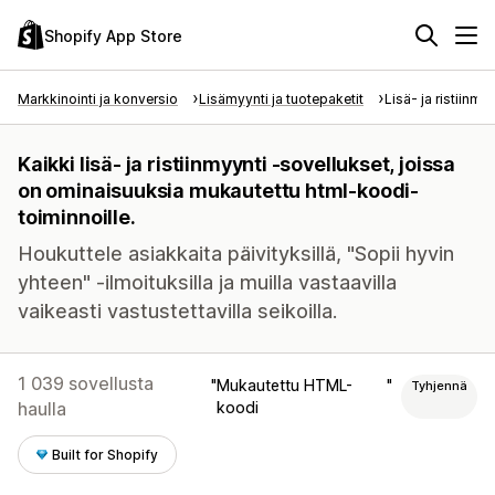
Shopify App Store
Markkinointi ja konversio
Lisämyynti ja tuotepaketit
Lisä- ja ristiinmy
Kaikki lisä- ja ristiinmyynti -sovellukset, joissa
on ominaisuuksia mukautettu html-koodi-
toiminnoille.
Houkuttele asiakkaita päivityksillä, "Sopii hyvin
yhteen" -ilmoituksilla ja muilla vastaavilla
vaikeasti vastustettavilla seikoilla.
1 039 sovellusta
Mukautettu HTML-
Tyhjennä
haulla
koodi
Built for Shopify