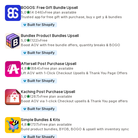
BOGOS: Free Gift Bundle Upsell
/ 5 tähteä
5,0
(4 046)
•
Free plan available
4046 arvostelua yhteensä
Trusted app for free gift with purchase, buy x get y & bundles
Built for Shopify
Bundlex Product Bundles Upsell
/ 5 tähteä
5,0
(122)
•
Free
122 arvostelua yhteensä
Boost AOV with free bundle offers, quantity breaks & BOGO
Built for Shopify
Aftersell Post Purchase Upsell
/ 5 tähteä
4,8
(884)
•
Free plan available
884 arvostelua yhteensä
Lift AOV with 1-Click Checkout Upsells & Thank You Page Offers
Built for Shopify
Kaching Post Purchase Upsell
/ 5 tähteä
5,0
(287)
•
Free plan available
287 arvostelua yhteensä
Boost AOV via 1-click Checkout upsells & Thank You page offers
Built for Shopify
Simple Bundles & Kits
/ 5 tähteä
4,8
(737)
•
Free plan available
737 arvostelua yhteensä
Build product bundles, BYOB, BOGO & upsell with inventory sync
Built for Shopify