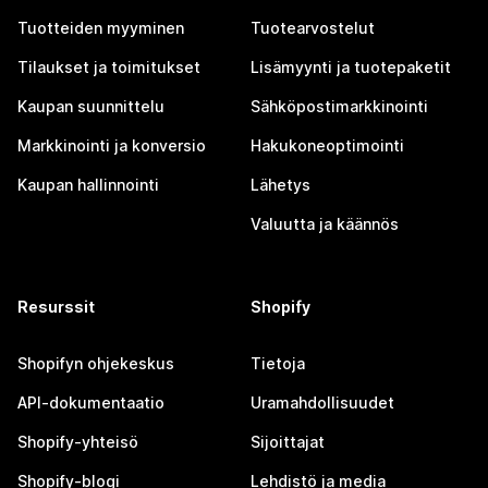
Tuotteiden myyminen
Tuotearvostelut
Tilaukset ja toimitukset
Lisämyynti ja tuotepaketit
Kaupan suunnittelu
Sähköpostimarkkinointi
Markkinointi ja konversio
Hakukoneoptimointi
Kaupan hallinnointi
Lähetys
Valuutta ja käännös
Resurssit
Shopify
Shopifyn ohjekeskus
Tietoja
API-dokumentaatio
Uramahdollisuudet
Shopify-yhteisö
Sijoittajat
Shopify-blogi
Lehdistö ja media