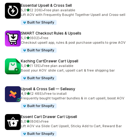
Essential Upsell & Cross Sell
/ 5 tähteä
5,0
(2 206)
•
Free plan available
2206 arvostelua yhteensä
Lift AOV with Frequently Bought Together Upsell and Cross-sell
Built for Shopify
SMART Checkout Rules & Upsells
/ 5 tähteä
5,0
(602)
•
Free
602 arvostelua yhteensä
Checkout upsell app, rules & post purchase upsells to grow AOV
Built for Shopify
Kaching CartDrawer Cart Upsell
/ 5 tähteä
5,0
(1 135)
•
Free plan available
1135 arvostelua yhteensä
Boost your AOV: slide cart, upsell cart & free shipping bar
Built for Shopify
Upsell & Cross Sell — Selleasy
/ 5 tähteä
4,9
(2 485)
•
Free to install
2485 arvostelua yhteensä
Frequently bought together bundles & in cart upsell, boost AOV
Built for Shopify
Essent Cart Drawer Cart Upsell
/ 5 tähteä
5,0
(806)
•
Free
806 arvostelua yhteensä
Lift AOV via Slide Cart Upsell, Sticky Add to Cart, Reward Bar
Built for Shopify