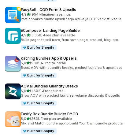
EasySell ‑ COD Form & Upsells
/ 5 tähteä
4,9
(954)
•
Ilmainen asennus
954 arvostelua yhteensä
Postiennakkolomake upsell-tarjouksilla ja OTP-vahvistuksella
EComposer Landing Page Builder
/ 5 tähteä
4,9
(3 356)
•
Free plan available
3356 arvostelua yhteensä
Build pages to sell more, from home page, product, blog, etc.
Built for Shopify
Kaching Bundles App & Upsells
/ 5 tähteä
5,0
(5 109)
•
Free to install
5109 arvostelua yhteensä
Boost AOV with quantity breaks, product bundles & upsell app
Built for Shopify
AOV.ai Bundles Quantity Breaks
/ 5 tähteä
5,0
(1 502)
•
Free to install
1502 arvostelua yhteensä
Grow AOV with product bundles, volume discounts & upsells
Built for Shopify
Easify Box Bundle Builder BYOB
/ 5 tähteä
5,0
(263)
•
Free plan available
263 arvostelua yhteensä
Mix and Match bundle app to Build Your Own Bundle products
Built for Shopify