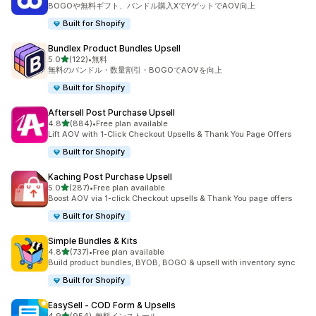
BOGOや無料ギフト、バンドル購入XでYゲットでAOV向上
Built for Shopify
Bundlex Product Bundles Upsell
5つ星中
5.0
(122)
•
無料
合計レビュー数：122件
無料のバンドル・数量割引・BOGOでAOVを向上
Built for Shopify
Aftersell Post Purchase Upsell
5つ星中
4.8
(884)
•
Free plan available
合計レビュー数：884件
Lift AOV with 1-Click Checkout Upsells & Thank You Page Offers
Built for Shopify
Kaching Post Purchase Upsell
5つ星中
5.0
(287)
•
Free plan available
合計レビュー数：287件
Boost AOV via 1-click Checkout upsells & Thank You page offers
Built for Shopify
Simple Bundles & Kits
5つ星中
4.8
(737)
•
Free plan available
合計レビュー数：737件
Build product bundles, BYOB, BOGO & upsell with inventory sync
Built for Shopify
EasySell ‑ COD Form & Upsells
5つ星中