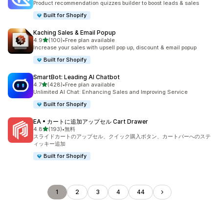
Product recommendation quizzes builder to boost leads & sales
Built for Shopify
Kaching Sales & Email Popup
5つ星中
4.9
(100)
•
Free plan available
合計レビュー数：100件
Increase your sales with upsell pop up, discount & email popup
Built for Shopify
SmartBot: Leading AI Chatbot
5つ星中
4.7
(428)
•
Free plan available
合計レビュー数：428件
Unlimited AI Chat: Enhancing Sales and Improving Service
Built for Shopify
EA • カートに追加アップセル Cart Drawer
5つ星中
4.8
(193)
•
無料
合計レビュー数：193件
スライドカートのアップセル、クイック購入ボタン、カートバーへのステ
ィッキー追加
Built for Shopify
1
2
3
4
44