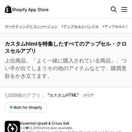
Shopify App Store
マーケティングとコンバージョン
アップセルとバンドル
アップセルとク
カスタムhtmlを特集したすべてのアップセル・クロ
スセルアプリ
上位商品、「よく一緒に購入されている商品」、つ
い手が出てしまうその他のアイテムなどで、購買意
欲をかき立てます。
1,039個のアプリ：
カスタムHTML
クリア
Built for Shopify
Essential Upsell & Cross Sell
5つ星中
5.0
(2,206)
•
Free plan available
合計レビュー数：2206件