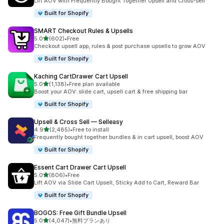
Lift AOV with Frequently Bought Together Upsell and Cross-sell
Built for Shopify
SMART Checkout Rules & Upsells
5つ星中
5.0
(602)
•
Free
合計レビュー数：602件
Checkout upsell app, rules & post purchase upsells to grow AOV
Built for Shopify
Kaching CartDrawer Cart Upsell
5つ星中
5.0
(1,138)
•
Free plan available
合計レビュー数：1138件
Boost your AOV: slide cart, upsell cart & free shipping bar
Built for Shopify
Upsell & Cross Sell — Selleasy
5つ星中
4.9
(2,485)
•
Free to install
合計レビュー数：2485件
Frequently bought together bundles & in cart upsell, boost AOV
Built for Shopify
Essent Cart Drawer Cart Upsell
5つ星中
5.0
(806)
•
Free
合計レビュー数：806件
Lift AOV via Slide Cart Upsell, Sticky Add to Cart, Reward Bar
Built for Shopify
BOGOS: Free Gift Bundle Upsell
5つ星中
5.0
(4,047)
•
無料プランあり
合計レビュー数：4047件