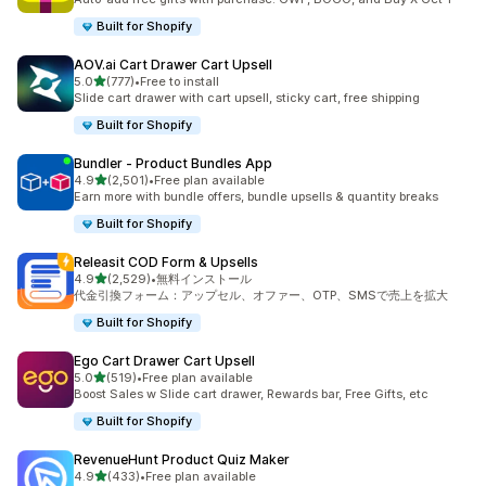
Built for Shopify
AOV.ai Cart Drawer Cart Upsell
5つ星中
5.0
(777)
•
Free to install
合計レビュー数：777件
Slide cart drawer with cart upsell, sticky cart, free shipping
Built for Shopify
Bundler ‑ Product Bundles App
5つ星中
4.9
(2,501)
•
Free plan available
合計レビュー数：2501件
Earn more with bundle offers, bundle upsells & quantity breaks
Built for Shopify
Releasit COD Form & Upsells
5つ星中
4.9
(2,529)
•
無料インストール
合計レビュー数：2529件
代金引換フォーム：アップセル、オファー、OTP、SMSで売上を拡大
Built for Shopify
Ego Cart Drawer Cart Upsell
5つ星中
5.0
(519)
•
Free plan available
合計レビュー数：519件
Boost Sales w Slide cart drawer, Rewards bar, Free Gifts, etc
Built for Shopify
RevenueHunt Product Quiz Maker
5つ星中
4.9
(433)
•
Free plan available
合計レビュー数：433件