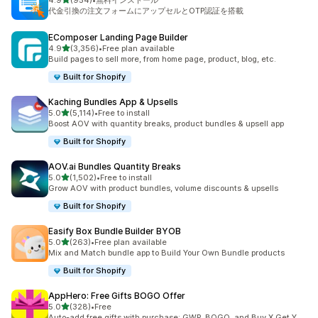
4.9
(954)
•
無料インストール
合計レビュー数：954件
代金引換の注文フォームにアップセルとOTP認証を搭載
EComposer Landing Page Builder
5つ星中
4.9
(3,356)
•
Free plan available
合計レビュー数：3356件
Build pages to sell more, from home page, product, blog, etc.
Built for Shopify
Kaching Bundles App & Upsells
5つ星中
5.0
(5,114)
•
Free to install
合計レビュー数：5114件
Boost AOV with quantity breaks, product bundles & upsell app
Built for Shopify
AOV.ai Bundles Quantity Breaks
5つ星中
5.0
(1,502)
•
Free to install
合計レビュー数：1502件
Grow AOV with product bundles, volume discounts & upsells
Built for Shopify
Easify Box Bundle Builder BYOB
5つ星中
5.0
(263)
•
Free plan available
合計レビュー数：263件
Mix and Match bundle app to Build Your Own Bundle products
Built for Shopify
AppHero: Free Gifts BOGO Offer
5つ星中
5.0
(328)
•
Free
合計レビュー数：328件
Auto-add free gifts with purchase: GWP, BOGO, and Buy X Get Y