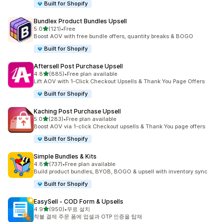
Built for Shopify
Bundlex Product Bundles Upsell
별 5개 중
5.0
(121)
•
Free
총 리뷰 121개
Boost AOV with free bundle offers, quantity breaks & BOGO
Built for Shopify
Aftersell Post Purchase Upsell
별 5개 중
4.8
(885)
•
Free plan available
총 리뷰 885개
Lift AOV with 1-Click Checkout Upsells & Thank You Page Offers
Built for Shopify
Kaching Post Purchase Upsell
별 5개 중
5.0
(283)
•
Free plan available
총 리뷰 283개
Boost AOV via 1-click Checkout upsells & Thank You page offers
Built for Shopify
Simple Bundles & Kits
별 5개 중
4.8
(737)
•
Free plan available
총 리뷰 737개
Build product bundles, BYOB, BOGO & upsell with inventory sync
Built for Shopify
EasySell ‑ COD Form & Upsells
별 5개 중
4.9
(950)
•
무료 설치
총 리뷰 950개
착불 결제 주문 폼에 업셀과 OTP 인증을 탑재