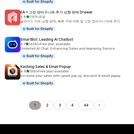
Built for Shopify
EA • 고정 장바구니에 추가 상향 판매 Drawer
별 5개 중
4.8
(191)
•
무료
총 리뷰 191개
슬라이드 카트 상향 판매, 빠른 구매 버튼 및 고정 장바구니 바에 추가
Built for Shopify
SmartBot: Leading AI Chatbot
별 5개 중
4.7
(428)
•
Free plan available
총 리뷰 428개
Unlimited AI Chat: Enhancing Sales and Improving Service
Built for Shopify
Kaching Sales & Email Popup
별 5개 중
4.9
(99)
•
Free plan available
총 리뷰 99개
Increase your sales with upsell pop up, discount & email popup
Built for Shopify
1
2
3
4
44