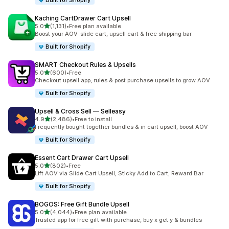
Built for Shopify
Kaching CartDrawer Cart Upsell
별 5개 중
5.0
(1,131)
•
Free plan available
총 리뷰 1131개
Boost your AOV: slide cart, upsell cart & free shipping bar
Built for Shopify
SMART Checkout Rules & Upsells
별 5개 중
5.0
(600)
•
Free
총 리뷰 600개
Checkout upsell app, rules & post purchase upsells to grow AOV
Built for Shopify
Upsell & Cross Sell — Selleasy
별 5개 중
4.9
(2,486)
•
Free to install
총 리뷰 2486개
Frequently bought together bundles & in cart upsell, boost AOV
Built for Shopify
Essent Cart Drawer Cart Upsell
별 5개 중
5.0
(802)
•
Free
총 리뷰 802개
Lift AOV via Slide Cart Upsell, Sticky Add to Cart, Reward Bar
Built for Shopify
BOGOS: Free Gift Bundle Upsell
별 5개 중
5.0
(4,044)
•
Free plan available
총 리뷰 4044개
Trusted app for free gift with purchase, buy x get y & bundles