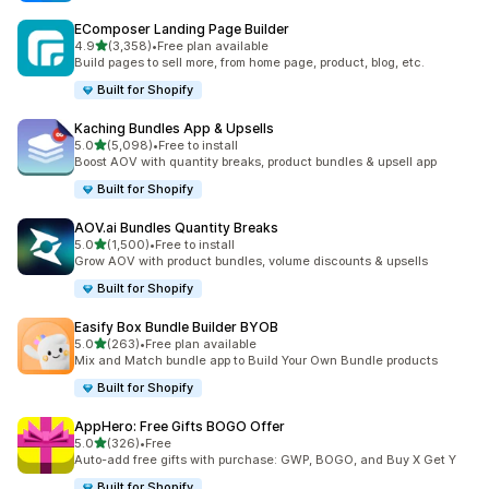
EComposer Landing Page Builder
별 5개 중
4.9
(3,358)
•
Free plan available
총 리뷰 3358개
Build pages to sell more, from home page, product, blog, etc.
Built for Shopify
Kaching Bundles App & Upsells
별 5개 중
5.0
(5,098)
•
Free to install
총 리뷰 5098개
Boost AOV with quantity breaks, product bundles & upsell app
Built for Shopify
AOV.ai Bundles Quantity Breaks
별 5개 중
5.0
(1,500)
•
Free to install
총 리뷰 1500개
Grow AOV with product bundles, volume discounts & upsells
Built for Shopify
Easify Box Bundle Builder BYOB
별 5개 중
5.0
(263)
•
Free plan available
총 리뷰 263개
Mix and Match bundle app to Build Your Own Bundle products
Built for Shopify
AppHero: Free Gifts BOGO Offer
별 5개 중
5.0
(326)
•
Free
총 리뷰 326개
Auto-add free gifts with purchase: GWP, BOGO, and Buy X Get Y
Built for Shopify