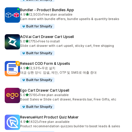
Bundler ‑ Product Bundles App
별 5개 중
4.9
(2,503)
•
Free plan available
총 리뷰 2503개
Earn more with bundle offers, bundle upsells & quantity breaks
Built for Shopify
AOV.ai Cart Drawer Cart Upsell
별 5개 중
5.0
(775)
•
Free to install
총 리뷰 775개
Slide cart drawer with cart upsell, sticky cart, free shipping
Built for Shopify
Releasit COD Form & Upsells
별 5개 중
4.9
(2,531)
•
무료 설치
총 리뷰 2531개
대금 상환 양식: 업셀, 제안, OTP 및 SMS로 매출 증대
Built for Shopify
Ego Cart Drawer Cart Upsell
별 5개 중
5.0
(519)
•
Free plan available
총 리뷰 519개
Boost Sales w Slide cart drawer, Rewards bar, Free Gifts, etc
Built for Shopify
RevenueHunt Product Quiz Maker
별 5개 중
4.9
(432)
•
Free plan available
총 리뷰 432개
Product recommendation quizzes builder to boost leads & sales