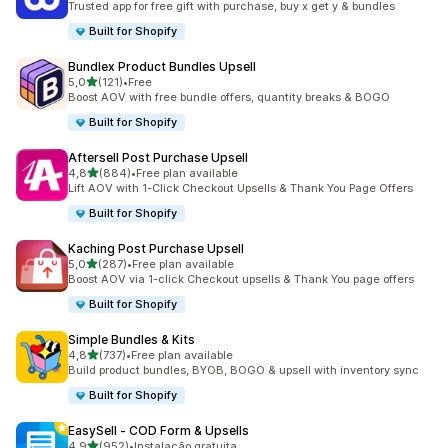
Trusted app for free gift with purchase, buy x get y & bundles
Built for Shopify
Bundlex Product Bundles Upsell
de 5 estrelas
5,0
(121)
•
Free
121 total de avaliações
Boost AOV with free bundle offers, quantity breaks & BOGO
Built for Shopify
Aftersell Post Purchase Upsell
de 5 estrelas
4,8
(884)
•
Free plan available
884 total de avaliações
Lift AOV with 1-Click Checkout Upsells & Thank You Page Offers
Built for Shopify
Kaching Post Purchase Upsell
de 5 estrelas
5,0
(287)
•
Free plan available
287 total de avaliações
Boost AOV via 1-click Checkout upsells & Thank You page offers
Built for Shopify
Simple Bundles & Kits
de 5 estrelas
4,8
(737)
•
Free plan available
737 total de avaliações
Build product bundles, BYOB, BOGO & upsell with inventory sync
Built for Shopify
EasySell ‑ COD Form & Upsells
de 5 estrelas
4,9
(952)
•
Instalação gratuita