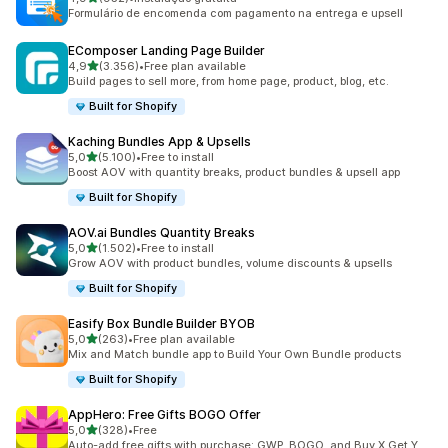
952 total de avaliações
Formulário de encomenda com pagamento na entrega e upsell
EComposer Landing Page Builder
de 5 estrelas
4,9
(3.356)
•
Free plan available
3356 total de avaliações
Build pages to sell more, from home page, product, blog, etc.
Built for Shopify
Kaching Bundles App & Upsells
de 5 estrelas
5,0
(5.100)
•
Free to install
5100 total de avaliações
Boost AOV with quantity breaks, product bundles & upsell app
Built for Shopify
AOV.ai Bundles Quantity Breaks
de 5 estrelas
5,0
(1.502)
•
Free to install
1502 total de avaliações
Grow AOV with product bundles, volume discounts & upsells
Built for Shopify
Easify Box Bundle Builder BYOB
de 5 estrelas
5,0
(263)
•
Free plan available
263 total de avaliações
Mix and Match bundle app to Build Your Own Bundle products
Built for Shopify
AppHero: Free Gifts BOGO Offer
de 5 estrelas
5,0
(328)
•
Free
328 total de avaliações
Auto-add free gifts with purchase: GWP, BOGO, and Buy X Get Y