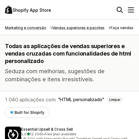
Shopify App Store
Marketing e conversão
Vendas superiores e pacotes
Faça vendas su
Todas as aplicações de vendas superiores e
vendas cruzadas com funcionalidades de html
personalizado
Seduza com melhorias, sugestões de
combinações e itens irresistíveis.
1 040 aplicações com
HTML personalizado
Limpar
Built for Shopify
Essential Upsell & Cross Sell
de 5 estrelas
5,0
(2.206)
•
Free plan available
2206 total de avaliações
Lift AOV with Frequently Bought Together Upsell and Cross-sell