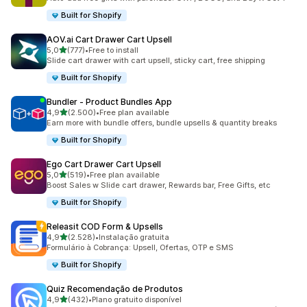
Built for Shopify
AOV.ai Cart Drawer Cart Upsell
de 5 estrelas
5,0
(777)
•
Free to install
777 total de avaliações
Slide cart drawer with cart upsell, sticky cart, free shipping
Built for Shopify
Bundler ‑ Product Bundles App
de 5 estrelas
4,9
(2.500)
•
Free plan available
2500 total de avaliações
Earn more with bundle offers, bundle upsells & quantity breaks
Built for Shopify
Ego Cart Drawer Cart Upsell
de 5 estrelas
5,0
(519)
•
Free plan available
519 total de avaliações
Boost Sales w Slide cart drawer, Rewards bar, Free Gifts, etc
Built for Shopify
Releasit COD Form & Upsells
de 5 estrelas
4,9
(2.528)
•
Instalação gratuita
2528 total de avaliações
Formulário à Cobrança: Upsell, Ofertas, OTP e SMS
Built for Shopify
Quiz Recomendação de Produtos
de 5 estrelas
4,9
(432)
•
Plano gratuito disponível
432 total de avaliações