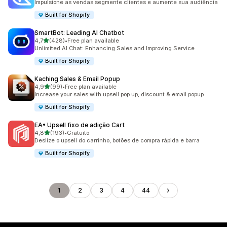
Impulsione as vendas segmente clientes e aumente sua audiência
Built for Shopify
SmartBot: Leading AI Chatbot
de 5 estrelas
4,7
(428)
•
Free plan available
428 total de avaliações
Unlimited AI Chat: Enhancing Sales and Improving Service
Built for Shopify
Kaching Sales & Email Popup
de 5 estrelas
4,9
(99)
•
Free plan available
99 total de avaliações
Increase your sales with upsell pop up, discount & email popup
Built for Shopify
EA• Upsell fixo de adição Cart
de 5 estrelas
4,8
(193)
•
Gratuito
193 total de avaliações
Deslize o upsell do carrinho, botões de compra rápida e barra
Built for Shopify
1
2
3
4
44