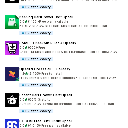
Built for Shopify
Kaching CartDrawer Cart Upsell
de 5 estrelas
5,0
(1.135)
•
Free plan available
1135 total de avaliações
Boost your AOV: slide cart, upsell cart & free shipping bar
Built for Shopify
SMART Checkout Rules & Upsells
de 5 estrelas
5,0
(602)
•
Free
602 total de avaliações
Checkout upsell app, rules & post purchase upsells to grow AOV
Built for Shopify
Upsell & Cross Sell — Selleasy
de 5 estrelas
4,9
(2.485)
•
Free to install
2485 total de avaliações
Frequently bought together bundles & in cart upsell, boost AOV
Built for Shopify
Essent Cart Drawer Cart Upsell
de 5 estrelas
5,0
(801)
•
Gratuito
801 total de avaliações
Aumente AOV gaveta de carrinho upsells & sticky add to cart
Built for Shopify
BOGOS: Free Gift Bundle Upsell
de 5 estrelas
5,0
(4.045)
•
Free plan available
4045 total de avaliações