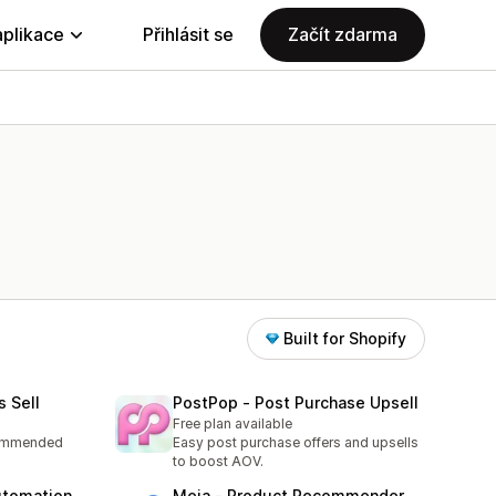
aplikace
Přihlásit se
Začít zdarma
Built for Shopify
s Sell
PostPop ‑ Post Purchase Upsell
Free plan available
commended
Easy post purchase offers and upsells
to boost AOV.
utomation
Meja ‑ Product Recommender