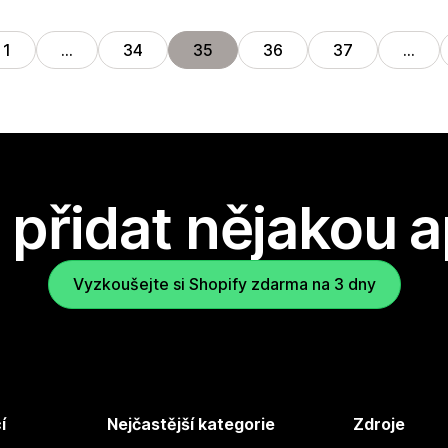
1
…
34
35
36
37
…
přidat nějakou a
Vyzkoušejte si Shopify zdarma na 3 dny
í
Nejčastější kategorie
Zdroje