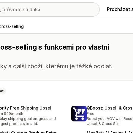
Procházet 
cross-selling
oss-selling s funkcemi pro vlastní
ky a další zboží, kterému je těžké odolat.
at
iority Free Shipping Upsell
QBoost: Upsell & Cros
om $49/month
Free
play shipping goal progress and
Boost your AOV with Re
gest products to add.
Upsell & Cross Sell
cket: Custom Product Pairs
MagBot: AI Assist & A