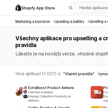
Shopify App Store
Marketing a konverze
Upselling a balíčky
Upselling a 
Všechny aplikace pro upselling a cr
pravidla
Lákejte je na novější verze, vhodné doplň
Více aplikací (1 037) s:
Vlastní pravidla
Vymaz
ExtraBoost Product Addons
Pr
Free trial available
Fr
Display Collection Products as
Dis
addons.
sug
GoSho Bundles & Upsells
Ro