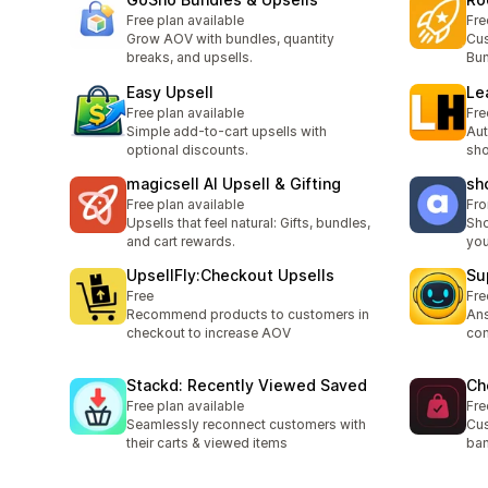
Free plan available
Fre
Grow AOV with bundles, quantity
Cu
breaks, and upsells.
Bun
Easy Upsell
Le
Free plan available
Fre
Simple add-to-cart upsells with
Aut
optional discounts.
sho
magicsell AI Upsell & Gifting
sh
Free plan available
Fr
Upsells that feel natural: Gifts, bundles,
Sho
and cart rewards.
you
UpsellFly:Checkout Upsells
Su
Free
Fre
Recommend products to customers in
Ans
checkout to increase AOV
con
Stackd: Recently Viewed Saved
Ch
Free plan available
Fre
Seamlessly reconnect customers with
Cus
their carts & viewed items
ban