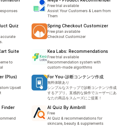
Free trial available
responses
Assist Your Customers & Learn from
Them
duct Quiz
Spring Checkout Customizer
Free plan available
 accurate
Checkout Customizer
s.
art Suite
Kea Labs: Recommendations
Free trial available
heme to
Recommendation system with
al
custom-made algorithms
r (Plus)
For You‑診断コンテンツ作成
無料体験あり
stom Upsell
シンプルなステップで診断コンテンツ作成
t
するアプリ。直感的な操作でユーザーにあ
なたの商品をスムーズにご提案！
 Finder
AI Quiz By Aimbrill
Free
recommend
AI Quiz & recommendations for
skincare, beauty & supplements