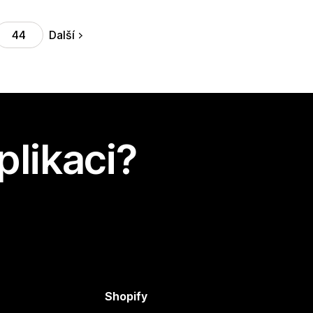
Další
44
plikaci?
Shopify