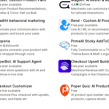
z 5 hvězd
e plan available
4,8
(2)
•
Free
Celkový počet recenzí: 2
stom Product Recommendations,
Merchants can customize 
dles & Cross‑Sell via Bulk
for tailored interactions.
adHit behavioral marketing
Rend ‑ Custom AI Pro
e
Free plan available
omate your communication with
Use AI / ML to recommend
ppers and boost your sales
products to your customer
oporia
PrimeAI Sticky AddToC
om $49/month
Free
poria connects your product with
Fully Customisable on a T
r shopper through voice
Theme Basis & Multi-Lingu
perBot: AI Support Agent
Checkout Upsell Builde
e plan available
Free plan available
wer store questions with AI and
Maximize Revenue with Cu
tinue in live chat
Campaigns in the Checkou
eckout Customizer
Poper Quiz: AI Product
e trial available
Free
tomize Plus checkout with upsells,
AI product quiz builder: 
ners, and fields etc
products, capture emails