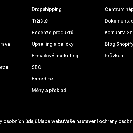
Dropshipping
Centrum náp
Tržiště
Dokumentace
Recenze produktů
Komunita Sh
rava
Upselling a balíčky
Blog Shopif
E-mailový marketing
Průzkum
erze
SEO
Expedice
Měny a překlad
y osobních údajů
Mapa webu
Vaše nastavení ochrany osobn