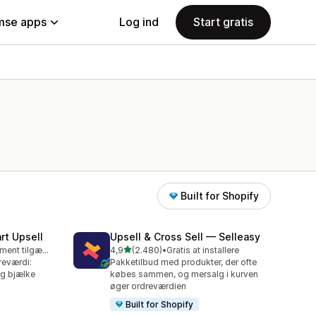
se apps
Log ind
Start gratis
Built for Shopify
rt Upsell
Upsell & Cross Sell — Selleasy
ud af 5 stjerner
Gratis abonnement tilgængeligt
4,9
(2.480)
•
Gratis at installere
2480 anmeldelser i alt
reværdi:
Pakketilbud med produkter, der ofte
og bjælke
købes sammen, og mersalg i kurven
øger ordreværdien
Built for Shopify