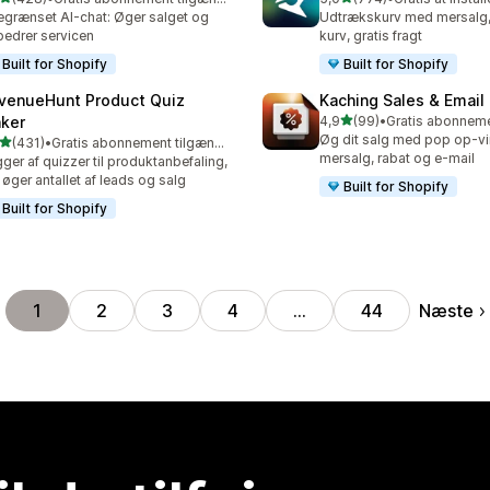
 anmeldelser i alt
774 anmeldelser i alt
grænset AI-chat: Øger salget og
Udtrækskurv med mersalg, 
bedrer servicen
kurv, gratis fragt
Built for Shopify
Built for Shopify
venueHunt Product Quiz
Kaching Sales & Email
ud af 5 stjerner
ker
4,9
(99)
•
99 anmeldelser i alt
Øg dit salg med pop op-vin
ud af 5 stjerner
(431)
•
Gratis abonnement tilgængeligt
 anmeldelser i alt
mersalg, rabat og e-mail
ger af quizzer til produktanbefaling,
 øger antallet af leads og salg
Built for Shopify
Built for Shopify
Næste
1
2
3
4
…
44