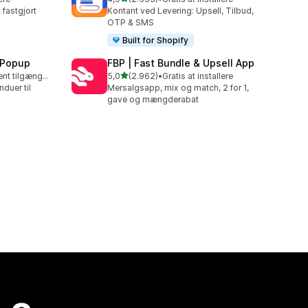
2533 anmeldelser i alt
fastgjort
Kontant ved Levering: Upsell, Tilbud,
OTP & SMS
Built for Shopify
 Popup
FBP | Fast Bundle & Upsell App
ud af 5 stjerner
Gratis abonnement tilgængeligt
5,0
(2.962)
•
Gratis at installere
2962 anmeldelser i alt
duer til
Mersalgsapp, mix og match, 2 for 1,
gave og mængderabat