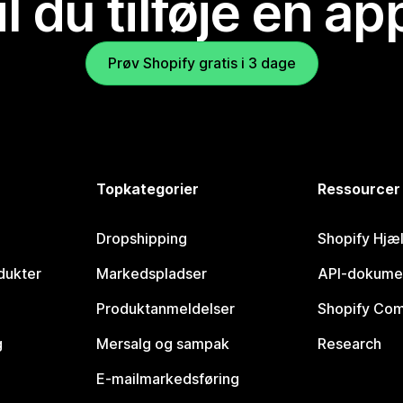
il du tilføje en ap
Prøv Shopify gratis i 3 dage
Topkategorier
Ressourcer
Dropshipping
Shopify Hjæ
dukter
Markedspladser
API-dokume
Produktanmeldelser
Shopify Co
g
Mersalg og sampak
Research
E-mailmarkedsføring