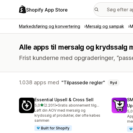
Shopify App Store
Markedsføring og konvertering
Mersalg og sampak
M
Alle apps til mersalg og krydssalg 
Frist kunderne med opgraderinger, “pass
1.038 apps med
Tilpassede regler
Ryd
Essential Upsell & Cross Sell
SM
ud af 5 stjerner
5,0
(2.201)
•
Gratis abonnement tilgængeligt
Up
2201 anmeldelser i alt
Løft din AOV med mersalg og
5,0
596
krydssalg af produkter, der ofte købes
App
sammen
mer
Built for Shopify