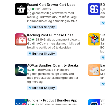
Essent Cart Drawer Cart Upsell
BO
ud af 5 stjerner
5,0
(801)
•
Gratis
5,0
801 anmeldelser i alt
404
Øg gennemsnitlig ordreværdi med
Ane
mersalg i udtrækskurv, fastlåst Læg i
køb
indkøbskurven og belønningsbjælke
Built for Shopify
Kaching Post Purchase Upsell
Si
ud af 5 stjerner
5,0
(283)
•
Gratis abonnement tilgængeligt
4,8
283 anmeldelser i alt
737
Øg din AOV via mersalg med 1 klik ved
Sa
betaling og tilbud på takkesiden
BO
lag
Built for Shopify
AOV.ai Bundles Quantity Breaks
Ea
ud af 5 stjerner
5,0
(1.498)
•
Gratis at installere
5,0
1498 anmeldelser i alt
263
Øg den gennemsnitlige ordreværdi
Mix
med produktpakker, mængderabatter
din
og mersalg
Built for Shopify
Bundler ‑ Product Bundles App
Sm
ud af 5 stjerner
4,9
(2.499)
•
Gratis abonnement tilgængeligt
4,7