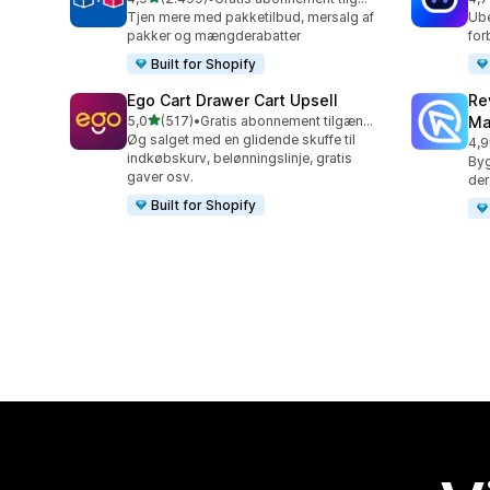
2499 anmeldelser i alt
428
Tjen mere med pakketilbud, mersalg af
Ube
pakker og mængderabatter
for
Built for Shopify
Ego Cart Drawer Cart Upsell
Re
ud af 5 stjerner
5,0
(517)
•
Gratis abonnement tilgængeligt
Ma
517 anmeldelser i alt
Øg salget med en glidende skuffe til
4,9
431
indkøbskurv, belønningslinje, gratis
Byg
gaver osv.
der
Built for Shopify