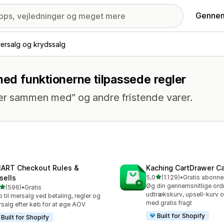
Gennem
ersalg og krydssalg
med funktionerne tilpassede regler
er sammen med” og andre fristende varer.
ART Checkout Rules &
Kaching CartDrawer Ca
ud af 5 stjerner
sells
5,0
(1.129)
•
1129 anmeldelser i alt
Øg din gennemsnitlige ord
ud af 5 stjerner
(596)
•
Gratis
 anmeldelser i alt
udtrækskurv, upsell-kurv 
 til mersalg ved betaling, regler og
med gratis fragt
salg efter køb for at øge AOV
Built for Shopify
Built for Shopify