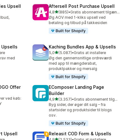
les Upsell
Aftersell Post Purchase Upsell
ud af 5 stjerner
4,8
(885)
•
Gratis abonnement tilgængeligt
885 anmeldelser i alt
lbud,
Øg AOV med 1-kliks upsell ved
betaling og tilbud på takkesiden
Built for Shopify
 Upsells
Kaching Bundles App & Upsells
ud af 5 stjerner
lere
5,0
(5.087)
•
Gratis at installere
5087 anmeldelser i alt
rkrav med
Øg den gennemsnitlige ordreværdi
med app til mængderabat,
produktpakker og mersalg
Built for Shopify
OGO Offer
EComposer Landing Page
Builder
ver ved køb:
ud af 5 stjerner
4,9
(3.357)
•
Gratis abonnement tilgængeligt
3357 anmeldelser i alt
Y
Byg sider, der øger dit salg – fra
startsider og produktsider til blogs
osv.
Built for Shopify
t Upsell
Releasit COD Form & Upsells
ud af 5 stjerner
ere
4,9
(2.533)
•
Gratis at installere