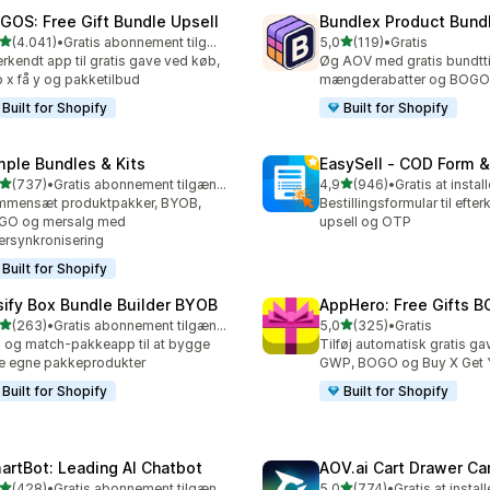
GOS: Free Gift Bundle Upsell
Bundlex Product Bund
ud af 5 stjerner
ud af 5 stjerner
(4.041)
•
Gratis abonnement tilgængeligt
5,0
(119)
•
Gratis
1 anmeldelser i alt
119 anmeldelser i alt
rkendt app til gratis gave ved køb,
Øg AOV med gratis bundtti
 x få y og pakketilbud
mængderabatter og BOGO
Built for Shopify
Built for Shopify
mple Bundles & Kits
EasySell ‑ COD Form &
ud af 5 stjerner
ud af 5 stjerner
(737)
•
Gratis abonnement tilgængeligt
4,9
(946)
•
Gratis at instal
 anmeldelser i alt
946 anmeldelser i alt
mmensæt produktpakker, BYOB,
Bestillingsformular til efte
GO og mersalg med
upsell og OTP
ersynkronisering
Built for Shopify
sify Box Bundle Builder BYOB
AppHero: Free Gifts B
ud af 5 stjerner
ud af 5 stjerner
(263)
•
Gratis abonnement tilgængeligt
5,0
(325)
•
Gratis
 anmeldelser i alt
325 anmeldelser i alt
 og match-pakkeapp til at bygge
Tilføj automatisk gratis ga
e egne pakkeprodukter
GWP, BOGO og Buy X Get 
Built for Shopify
Built for Shopify
artBot: Leading AI Chatbot
AOV.ai Cart Drawer Car
ud af 5 stjerner
ud af 5 stjerner
(428)
•
Gratis abonnement tilgængeligt
5,0
(774)
•
Gratis at install