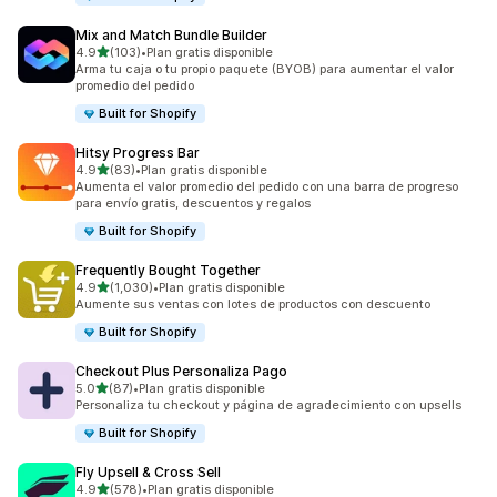
Mix and Match Bundle Builder
de 5 estrellas
4.9
(103)
•
Plan gratis disponible
103 reseñas en total
Arma tu caja o tu propio paquete (BYOB) para aumentar el valor
promedio del pedido
Built for Shopify
Hitsy Progress Bar
de 5 estrellas
4.9
(83)
•
Plan gratis disponible
83 reseñas en total
Aumenta el valor promedio del pedido con una barra de progreso
para envío gratis, descuentos y regalos
Built for Shopify
Frequently Bought Together
de 5 estrellas
4.9
(1,030)
•
Plan gratis disponible
1030 reseñas en total
Aumente sus ventas con lotes de productos con descuento
Built for Shopify
Checkout Plus Personaliza Pago
de 5 estrellas
5.0
(87)
•
Plan gratis disponible
87 reseñas en total
Personaliza tu checkout y página de agradecimiento con upsells
Built for Shopify
Fly Upsell & Cross Sell
de 5 estrellas
4.9
(578)
•
Plan gratis disponible
578 reseñas en total