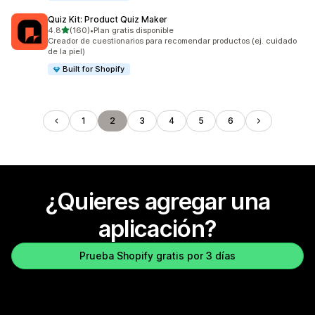
Quiz Kit: Product Quiz Maker
de 5 estrellas
4.8
(160)
•
Plan gratis disponible
160 reseñas en total
Creador de cuestionarios para recomendar productos (ej. cuidado
de la piel)
Built for Shopify
1
2
3
4
5
6
¿Quieres agregar una
aplicación?
Prueba Shopify gratis por 3 días