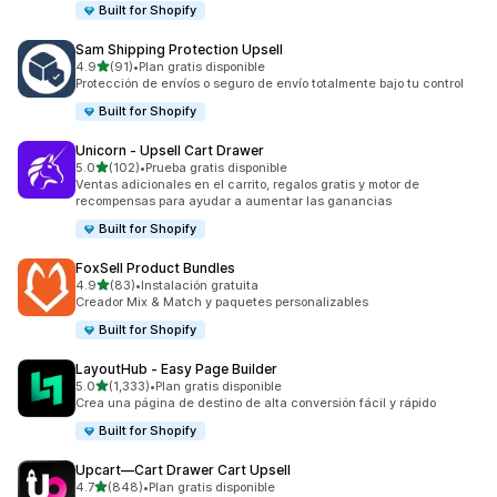
Built for Shopify
Sam Shipping Protection Upsell
de 5 estrellas
4.9
(91)
•
Plan gratis disponible
91 reseñas en total
Protección de envíos o seguro de envío totalmente bajo tu control
Built for Shopify
Unicorn ‑ Upsell Cart Drawer
de 5 estrellas
5.0
(102)
•
Prueba gratis disponible
102 reseñas en total
Ventas adicionales en el carrito, regalos gratis y motor de
recompensas para ayudar a aumentar las ganancias
Built for Shopify
FoxSell Product Bundles
de 5 estrellas
4.9
(83)
•
Instalación gratuita
83 reseñas en total
Creador Mix & Match y paquetes personalizables
Built for Shopify
LayoutHub ‑ Easy Page Builder
de 5 estrellas
5.0
(1,333)
•
Plan gratis disponible
1333 reseñas en total
Crea una página de destino de alta conversión fácil y rápido
Built for Shopify
Upcart—Cart Drawer Cart Upsell
de 5 estrellas
4.7
(848)
•
Plan gratis disponible
848 reseñas en total