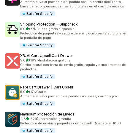
Aumenta el valor promedio del pedido con un carrito deslizante,
barra de recompensas, ventas adicionales en el carrito y regalos
Built for Shopify
Shipping Protection —Shipcheck
de 5 estrellas
5.0
(77)
•
Prueba gratis disponible
77 reseñas en total
Protección de paquetes y seguro de envío como venta adicional en
la pantalla de pago
Built for Shopify
XB: AI Cart Upsell Cart Drawer
de 5 estrellas
5.0
(199)
•
Instalación gratuita
199 reseñas en total
Carrito lateral con barra de envío gratis, regalo y complementos de
productos
Built for Shopify
Rapi Cart Drawer | Cart Upsell
de 5 estrellas
5.0
(17)
•
Gratis
17 reseñas en total
Aumenta el valor promedio de pedido con upsell, carrito y prot
Built for Shopify
Navidium Protección de Envíos
de 5 estrellas
4.8
(329)
•
Instalación gratuita
329 reseñas en total
Protección de envíos y paquetes como upsell. Quédate el 100%
Built for Shopify