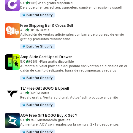
de 5 estrellas
5.0
(102)
•
Plan gratis disponible
102 reseñas en total
Deja que clientes editen, cancelen, cambien dirección y upsell
Built for Shopify
Free Shipping Bar & Cross Sell
de 5 estrellas
4.6
(189)
•
Gratis
189 reseñas en total
Aplicación de ventas adicionales con barra de progreso de envío
gratis y productos relacionados
Built for Shopify
Amp Slide Cart Upsell Drawer
de 5 estrellas
5.0
(689)
•
Plan gratis disponible
689 reseñas en total
Aumenta el valor promedio del pedido con ventas adicionales en el
cajón de carrito deslizante, barra de recompensas y regalos
Built for Shopify
TL: Free Gift BOGO & Upsell
de 5 estrellas
4.9
(421)
•
Gratis
421 reseñas en total
Regalo gratis, Venta adicional, Autoañadir producto al carrito
Built for Shopify
AOV Free Gift BOGO Buy X Get Y
de 5 estrellas
5.0
(793)
•
Instalación gratuita
793 reseñas en total
Aumenta el AOV con regalos por la compra, 2x1 y descuentos.
Built for Shopify