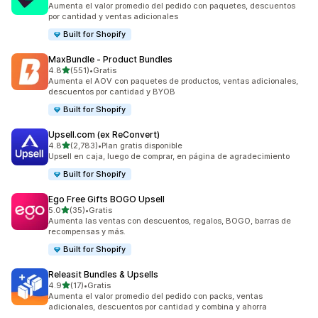
Aumenta el valor promedio del pedido con paquetes, descuentos
por cantidad y ventas adicionales
Built for Shopify
MaxBundle ‑ Product Bundles
de 5 estrellas
4.8
(551)
•
Gratis
551 reseñas en total
Aumenta el AOV con paquetes de productos, ventas adicionales,
descuentos por cantidad y BYOB
Built for Shopify
Upsell.com (ex ReConvert)
de 5 estrellas
4.8
(2,783)
•
Plan gratis disponible
2783 reseñas en total
Upsell en caja, luego de comprar, en página de agradecimiento
Built for Shopify
Ego Free Gifts BOGO Upsell
de 5 estrellas
5.0
(35)
•
Gratis
35 reseñas en total
Aumenta las ventas con descuentos, regalos, BOGO, barras de
recompensas y más.
Built for Shopify
Releasit Bundles & Upsells
de 5 estrellas
4.9
(17)
•
Gratis
17 reseñas en total
Aumenta el valor promedio del pedido con packs, ventas
adicionales, descuentos por cantidad y combina y ahorra