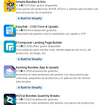
Simple Bundles & Kits
de 5 estrellas
4.8
(737)
•
Plan gratis disponible
737 reseñas en total
Crea packs de productos, BYOB, BOGO y ventas adicionales con
sincronización de inventario
Built for Shopify
EasySell ‑ COD Form & Upsells
de 5 estrellas
4.9
(954)
•
Instalación gratuita
954 reseñas en total
Formulario de pedido contra reembolso con upsell y OTP
EComposer Landing Page Builder
de 5 estrellas
4.9
(3,356)
•
Plan gratis disponible
3356 reseñas en total
Crea páginas para vender más, desde páginas de inicio, de
productos, de blogs, etc.
Built for Shopify
Kaching Bundles App & Upsells
de 5 estrellas
5.0
(5,109)
•
Instalación gratuita
5109 reseñas en total
Aumenta el valor promedio del pedido con descuentos por
cantidad, paquetes de productos y la aplicación de ventas
adicionales
Built for Shopify
AOV.ai Bundles Quantity Breaks
de 5 estrellas
5.0
(1,502)
•
Instalación gratuita
1502 reseñas en total
Aumenta el valor promedio del pedido con packs de productos,