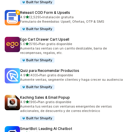
Built for Shopify
Releasit COD Form & Upsells
de 5 estrellas
4.9
(2,529)
•
Instalación gratuita
2529 reseñas en total
Formulario de Reembolso: Upsell, Ofertas, OTP & SMS
Built for Shopify
Ego Cart Drawer Cart Upsell
de 5 estrellas
5.0
(519)
•
Plan gratis disponible
519 reseñas en total
Aumenta las ventas con un carrito deslizable, barra de
recompensas, regalos, etc.
Built for Shopify
Quiz para Recomendar Productos
de 5 estrellas
4.9
(433)
•
Plan gratis disponible
433 reseñas en total
Aumente ventas, segmente clientes y haga crecer su audiencia
Built for Shopify
Kaching Sales & Email Popup
de 5 estrellas
4.9
(99)
•
Plan gratis disponible
99 reseñas en total
Aumenta tus ventas con ventanas emergentes de ventas
adicionales, de descuento y de correo electrónico
Built for Shopify
SmartBot: Leading AI Chatbot