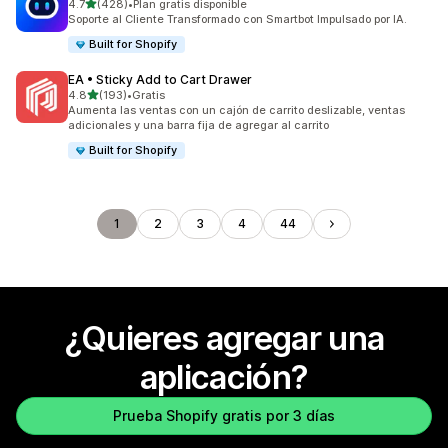
de 5 estrellas
4.7
(428)
•
Plan gratis disponible
428 reseñas en total
Soporte al Cliente Transformado con Smartbot Impulsado por IA.
Built for Shopify
EA • Sticky Add to Cart Drawer
de 5 estrellas
4.8
(193)
•
Gratis
193 reseñas en total
Aumenta las ventas con un cajón de carrito deslizable, ventas
adicionales y una barra fija de agregar al carrito
Built for Shopify
1
2
3
4
44
¿Quieres agregar una
aplicación?
Prueba Shopify gratis por 3 días