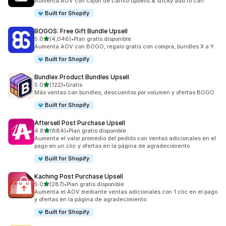
Aumenta AOV con cajón de carrito upsells & sticky add to cart
Built for Shopify
BOGOS: Free Gift Bundle Upsell
de 5 estrellas
5.0
(4,046)
•
Plan gratis disponible
4046 reseñas en total
Aumenta AOV con BOGO, regalo gratis con compra, bundles X a Y
Built for Shopify
Bundlex Product Bundles Upsell
de 5 estrellas
5.0
(122)
•
Gratis
122 reseñas en total
Más ventas con bundles, descuentos por volumen y ofertas BOGO
Built for Shopify
Aftersell Post Purchase Upsell
de 5 estrellas
4.8
(884)
•
Plan gratis disponible
884 reseñas en total
Aumenta el valor promedio del pedido con ventas adicionales en el
pago en un clic y ofertas en la página de agradecimiento
Built for Shopify
Kaching Post Purchase Upsell
de 5 estrellas
5.0
(287)
•
Plan gratis disponible
287 reseñas en total
Aumenta el AOV mediante ventas adicionales con 1 clic en el pago
y ofertas en la página de agradecimiento
Built for Shopify