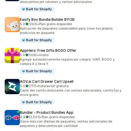
descuentos por volumen y ventas adicionales
Built for Shopify
Easify Box Bundle Builder BYOB
de 5 estrellas
5.0
(263)
•
Plan gratis disponible
263 reseñas en total
Aplicación de paquetes combinables para crear tus propios
productos en paquete
Built for Shopify
AppHero: Free Gifts BOGO Offer
de 5 estrellas
5.0
(328)
•
Gratis
328 reseñas en total
Agrega automáticamente regalos por compra: GWP, BOGO y
compra X y lleva Y
Built for Shopify
AOV.ai Cart Drawer Cart Upsell
de 5 estrellas
5.0
(777)
•
Instalación gratuita
777 reseñas en total
Cajón del carrito deslizante con ventas adicionales, carrito fijo y
envío gratis
Built for Shopify
Bundler ‑ Product Bundles App
de 5 estrellas
4.9
(2,501)
•
Plan gratis disponible
2501 reseñas en total
Gana más con ofertas de paquetes, ventas adicionales de
paquetes y descuentos por cantidad