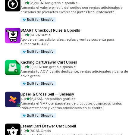
de 5 estrellas
5.0
(2,206)
•
Plan gratis disponible
2206 reseñas en total
Aumenta el valor promedio del pedido con ventas adicionales y
cruzadas de productos comprados juntos frecuentemente
Built for Shopify
SMART Checkout Rules & Upsells
de 5 estrellas
5.0
(602)
•
Gratis
602 reseñas en total
App de ventas adicionales, reglas y ventas posventa para
aumentar tu AOV
Built for Shopify
Kaching CartDrawer Cart Upsell
de 5 estrellas
5.0
(1,135)
•
Plan gratis disponible
1135 reseñas en total
Aumenta tu AOV: carrito deslizante, ventas adicionales y barra de
envío gratis
Built for Shopify
Upsell & Cross Sell — Selleasy
de 5 estrellas
4.9
(2,485)
•
Instalación gratuita
2485 reseñas en total
Aumenta el VMP con paquetes de productos comprados juntos
frecuentemente y ventas adicionales en el carrito
Built for Shopify
Essent Cart Drawer Cart Upsell
de 5 estrellas
5.0
(806)
•
Gratis
806 reseñas en total