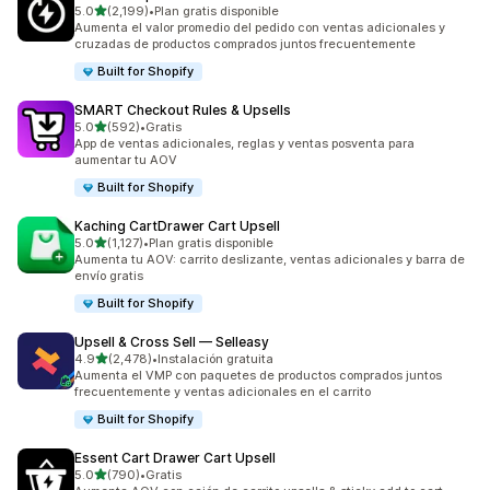
de 5 estrellas
5.0
(2,199)
•
Plan gratis disponible
2199 reseñas en total
Aumenta el valor promedio del pedido con ventas adicionales y
cruzadas de productos comprados juntos frecuentemente
Built for Shopify
SMART Checkout Rules & Upsells
de 5 estrellas
5.0
(592)
•
Gratis
592 reseñas en total
App de ventas adicionales, reglas y ventas posventa para
aumentar tu AOV
Built for Shopify
Kaching CartDrawer Cart Upsell
de 5 estrellas
5.0
(1,127)
•
Plan gratis disponible
1127 reseñas en total
Aumenta tu AOV: carrito deslizante, ventas adicionales y barra de
envío gratis
Built for Shopify
Upsell & Cross Sell — Selleasy
de 5 estrellas
4.9
(2,478)
•
Instalación gratuita
2478 reseñas en total
Aumenta el VMP con paquetes de productos comprados juntos
frecuentemente y ventas adicionales en el carrito
Built for Shopify
Essent Cart Drawer Cart Upsell
de 5 estrellas
5.0
(790)
•
Gratis
790 reseñas en total