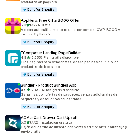
productos en paquete
Built for Shopify
AppHero: Free Gifts BOGO Offer
de 5 estrellas
5.0
(322)
•
Gratis
322 reseñas en total
Agrega automáticamente regalos por compra: GWP, BOGO y
compra X y lleva Y
Built for Shopify
EComposer Landing Page Builder
de 5 estrellas
4.9
(3,355)
•
Plan gratis disponible
3355 reseñas en total
Crea páginas para vender más, desde páginas de inicio, de
productos, de blogs, etc.
Built for Shopify
Bundler ‑ Product Bundles App
de 5 estrellas
4.9
(2,493)
•
Plan gratis disponible
2493 reseñas en total
Gana más con ofertas de paquetes, ventas adicionales de
paquetes y descuentos por cantidad
Built for Shopify
AOV.ai Cart Drawer Cart Upsell
de 5 estrellas
5.0
(772)
•
Instalación gratuita
772 reseñas en total
Cajón del carrito deslizante con ventas adicionales, carrito fijo y
envío gratis