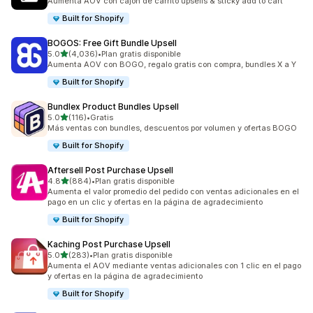
Aumenta AOV con cajón de carrito upsells & sticky add to cart
Built for Shopify
BOGOS: Free Gift Bundle Upsell
de 5 estrellas
5.0
(4,036)
•
Plan gratis disponible
4036 reseñas en total
Aumenta AOV con BOGO, regalo gratis con compra, bundles X a Y
Built for Shopify
Bundlex Product Bundles Upsell
de 5 estrellas
5.0
(116)
•
Gratis
116 reseñas en total
Más ventas con bundles, descuentos por volumen y ofertas BOGO
Built for Shopify
Aftersell Post Purchase Upsell
de 5 estrellas
4.8
(884)
•
Plan gratis disponible
884 reseñas en total
Aumenta el valor promedio del pedido con ventas adicionales en el
pago en un clic y ofertas en la página de agradecimiento
Built for Shopify
Kaching Post Purchase Upsell
de 5 estrellas
5.0
(283)
•
Plan gratis disponible
283 reseñas en total
Aumenta el AOV mediante ventas adicionales con 1 clic en el pago
y ofertas en la página de agradecimiento
Built for Shopify