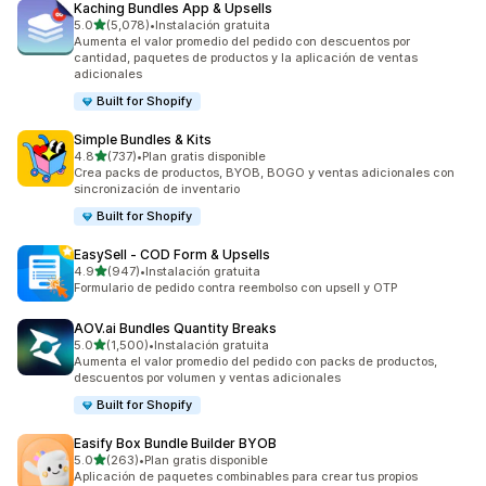
Kaching Bundles App & Upsells
de 5 estrellas
5.0
(5,078)
•
Instalación gratuita
5078 reseñas en total
Aumenta el valor promedio del pedido con descuentos por
cantidad, paquetes de productos y la aplicación de ventas
adicionales
Built for Shopify
Simple Bundles & Kits
de 5 estrellas
4.8
(737)
•
Plan gratis disponible
737 reseñas en total
Crea packs de productos, BYOB, BOGO y ventas adicionales con
sincronización de inventario
Built for Shopify
EasySell ‑ COD Form & Upsells
de 5 estrellas
4.9
(947)
•
Instalación gratuita
947 reseñas en total
Formulario de pedido contra reembolso con upsell y OTP
AOV.ai Bundles Quantity Breaks
de 5 estrellas
5.0
(1,500)
•
Instalación gratuita
1500 reseñas en total
Aumenta el valor promedio del pedido con packs de productos,
descuentos por volumen y ventas adicionales
Built for Shopify
Easify Box Bundle Builder BYOB
de 5 estrellas
5.0
(263)
•
Plan gratis disponible
263 reseñas en total
Aplicación de paquetes combinables para crear tus propios