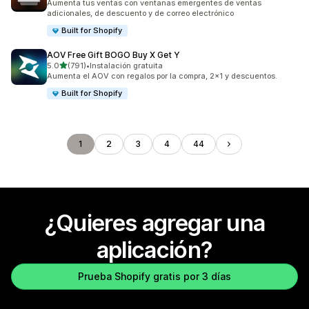
Aumenta tus ventas con ventanas emergentes de ventas
adicionales, de descuento y de correo electrónico
Built for Shopify
AOV Free Gift BOGO Buy X Get Y
de 5 estrellas
5.0
(791)
•
Instalación gratuita
791 reseñas en total
Aumenta el AOV con regalos por la compra, 2x1 y descuentos.
Built for Shopify
1
2
3
4
44
¿Quieres agregar una
aplicación?
Prueba Shopify gratis por 3 días