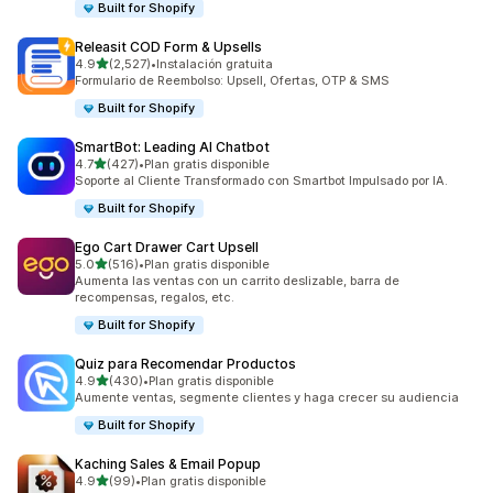
Built for Shopify
Releasit COD Form & Upsells
de 5 estrellas
4.9
(2,527)
•
Instalación gratuita
2527 reseñas en total
Formulario de Reembolso: Upsell, Ofertas, OTP & SMS
Built for Shopify
SmartBot: Leading AI Chatbot
de 5 estrellas
4.7
(427)
•
Plan gratis disponible
427 reseñas en total
Soporte al Cliente Transformado con Smartbot Impulsado por IA.
Built for Shopify
Ego Cart Drawer Cart Upsell
de 5 estrellas
5.0
(516)
•
Plan gratis disponible
516 reseñas en total
Aumenta las ventas con un carrito deslizable, barra de
recompensas, regalos, etc.
Built for Shopify
Quiz para Recomendar Productos
de 5 estrellas
4.9
(430)
•
Plan gratis disponible
430 reseñas en total
Aumente ventas, segmente clientes y haga crecer su audiencia
Built for Shopify
Kaching Sales & Email Popup
de 5 estrellas
4.9
(99)
•
Plan gratis disponible
99 reseñas en total