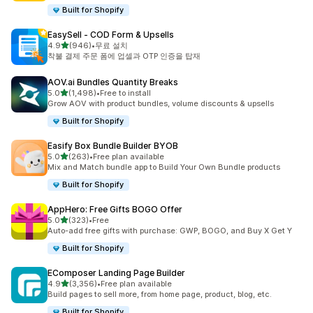
Built for Shopify
EasySell ‑ COD Form & Upsells
별 5개 중
4.9
(946)
•
무료 설치
총 리뷰 946개
착불 결제 주문 폼에 업셀과 OTP 인증을 탑재
AOV.ai Bundles Quantity Breaks
별 5개 중
5.0
(1,498)
•
Free to install
총 리뷰 1498개
Grow AOV with product bundles, volume discounts & upsells
Built for Shopify
Easify Box Bundle Builder BYOB
별 5개 중
5.0
(263)
•
Free plan available
총 리뷰 263개
Mix and Match bundle app to Build Your Own Bundle products
Built for Shopify
AppHero: Free Gifts BOGO Offer
별 5개 중
5.0
(323)
•
Free
총 리뷰 323개
Auto-add free gifts with purchase: GWP, BOGO, and Buy X Get Y
Built for Shopify
EComposer Landing Page Builder
별 5개 중
4.9
(3,356)
•
Free plan available
총 리뷰 3356개
Build pages to sell more, from home page, product, blog, etc.
Built for Shopify