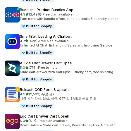
Bundler ‑ Product Bundles App
별 5개 중
4.9
(2,496)
•
Free plan available
총 리뷰 2496개
Earn more with bundle offers, bundle upsells & quantity breaks
Built for Shopify
SmartBot: Leading AI Chatbot
별 5개 중
4.7
(428)
•
Free plan available
총 리뷰 428개
Unlimited AI Chat: Enhancing Sales and Improving Service
Built for Shopify
AOV.ai Cart Drawer Cart Upsell
별 5개 중
5.0
(774)
•
Free to install
총 리뷰 774개
Slide cart drawer with cart upsell, sticky cart, free shipping
Built for Shopify
Releasit COD Form & Upsells
별 5개 중
4.9
(2,532)
•
무료 설치
총 리뷰 2532개
대금 상환 양식: 업셀, 제안, OTP 및 SMS로 매출 증대
Built for Shopify
Ego Cart Drawer Cart Upsell
별 5개 중
5.0
(517)
•
Free plan available
총 리뷰 517개
Boost Sales w Slide cart drawer, Rewards bar, Free Gifts, etc