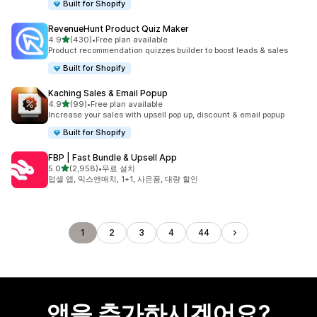
Built for Shopify
RevenueHunt Product Quiz Maker
별 5개 중
4.9
(430)
•
Free plan available
총 리뷰 430개
Product recommendation quizzes builder to boost leads & sales
Built for Shopify
Kaching Sales & Email Popup
별 5개 중
4.9
(99)
•
Free plan available
총 리뷰 99개
Increase your sales with upsell pop up, discount & email popup
Built for Shopify
FBP | Fast Bundle & Upsell App
별 5개 중
5.0
(2,958)
•
무료 설치
총 리뷰 2958개
업셀 앱, 믹스앤매치, 1+1, 사은품, 대량 할인
1
2
3
4
44
앱을 추가하시겠어요?