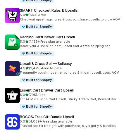
Built for Shopify
SMART Checkout Rules & Upsells
별 5개 중
5.0
(593)
•
Free
총 리뷰 593개
Checkout upsell app, rules & post purchase upsells to grow AOV
Built for Shopify
Kaching CartDrawer Cart Upsell
별 5개 중
5.0
(1,129)
•
Free plan available
총 리뷰 1129개
Boost your AOV: slide cart, upsell cart & free shipping bar
Built for Shopify
Upsell & Cross Sell — Selleasy
별 5개 중
4.9
(2,479)
•
Free to install
총 리뷰 2479개
Frequently bought together bundles & in cart upsell, boost AOV
Built for Shopify
Essent Cart Drawer Cart Upsell
별 5개 중
5.0
(795)
•
Free
총 리뷰 795개
Lift AOV via Slide Cart Upsell, Sticky Add to Cart, Reward Bar
Built for Shopify
BOGOS: Free Gift Bundle Upsell
별 5개 중
5.0
(4,039)
•
Free plan available
총 리뷰 4039개
Trusted app for free gift with purchase, buy x get y & bundles