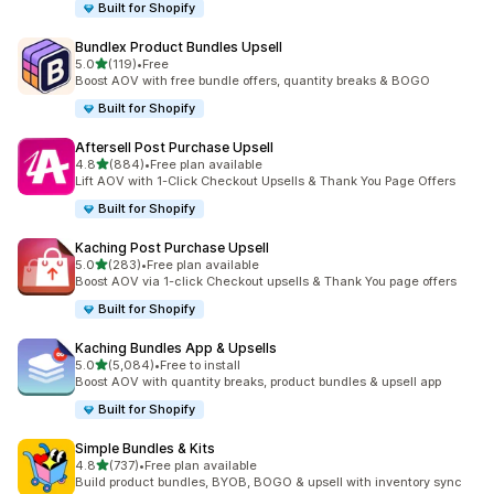
Built for Shopify
Bundlex Product Bundles Upsell
별 5개 중
5.0
(119)
•
Free
총 리뷰 119개
Boost AOV with free bundle offers, quantity breaks & BOGO
Built for Shopify
Aftersell Post Purchase Upsell
별 5개 중
4.8
(884)
•
Free plan available
총 리뷰 884개
Lift AOV with 1-Click Checkout Upsells & Thank You Page Offers
Built for Shopify
Kaching Post Purchase Upsell
별 5개 중
5.0
(283)
•
Free plan available
총 리뷰 283개
Boost AOV via 1-click Checkout upsells & Thank You page offers
Built for Shopify
Kaching Bundles App & Upsells
별 5개 중
5.0
(5,084)
•
Free to install
총 리뷰 5084개
Boost AOV with quantity breaks, product bundles & upsell app
Built for Shopify
Simple Bundles & Kits
별 5개 중
4.8
(737)
•
Free plan available
총 리뷰 737개
Build product bundles, BYOB, BOGO & upsell with inventory sync