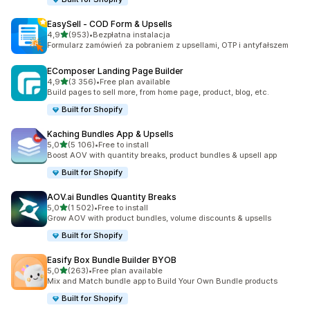
EasySell ‑ COD Form & Upsells
na 5 gwiazdek
4,9
(953)
•
Bezpłatna instalacja
Łączna liczba recenzji: 953
Formularz zamówień za pobraniem z upsellami, OTP i antyfałszem
EComposer Landing Page Builder
na 5 gwiazdek
4,9
(3 356)
•
Free plan available
Łączna liczba recenzji: 3356
Build pages to sell more, from home page, product, blog, etc.
Built for Shopify
Kaching Bundles App & Upsells
na 5 gwiazdek
5,0
(5 106)
•
Free to install
Łączna liczba recenzji: 5106
Boost AOV with quantity breaks, product bundles & upsell app
Built for Shopify
AOV.ai Bundles Quantity Breaks
na 5 gwiazdek
5,0
(1 502)
•
Free to install
Łączna liczba recenzji: 1502
Grow AOV with product bundles, volume discounts & upsells
Built for Shopify
Easify Box Bundle Builder BYOB
na 5 gwiazdek
5,0
(263)
•
Free plan available
Łączna liczba recenzji: 263
Mix and Match bundle app to Build Your Own Bundle products
Built for Shopify