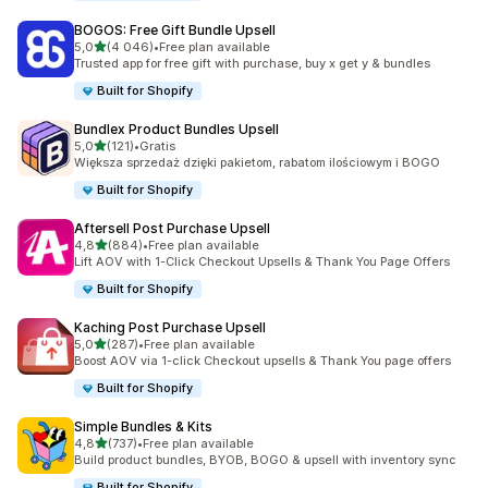
BOGOS: Free Gift Bundle Upsell
na 5 gwiazdek
5,0
(4 046)
•
Free plan available
Łączna liczba recenzji: 4046
Trusted app for free gift with purchase, buy x get y & bundles
Built for Shopify
Bundlex Product Bundles Upsell
na 5 gwiazdek
5,0
(121)
•
Gratis
Łączna liczba recenzji: 121
Większa sprzedaż dzięki pakietom, rabatom ilościowym i BOGO
Built for Shopify
Aftersell Post Purchase Upsell
na 5 gwiazdek
4,8
(884)
•
Free plan available
Łączna liczba recenzji: 884
Lift AOV with 1-Click Checkout Upsells & Thank You Page Offers
Built for Shopify
Kaching Post Purchase Upsell
na 5 gwiazdek
5,0
(287)
•
Free plan available
Łączna liczba recenzji: 287
Boost AOV via 1-click Checkout upsells & Thank You page offers
Built for Shopify
Simple Bundles & Kits
na 5 gwiazdek
4,8
(737)
•
Free plan available
Łączna liczba recenzji: 737
Build product bundles, BYOB, BOGO & upsell with inventory sync
Built for Shopify