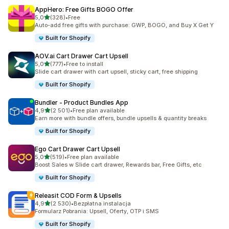
AppHero: Free Gifts BOGO Offer
na 5 gwiazdek
5,0
(328)
•
Free
Łączna liczba recenzji: 328
Auto-add free gifts with purchase: GWP, BOGO, and Buy X Get Y
Built for Shopify
AOV.ai Cart Drawer Cart Upsell
na 5 gwiazdek
5,0
(777)
•
Free to install
Łączna liczba recenzji: 777
Slide cart drawer with cart upsell, sticky cart, free shipping
Built for Shopify
Bundler ‑ Product Bundles App
na 5 gwiazdek
4,9
(2 501)
•
Free plan available
Łączna liczba recenzji: 2501
Earn more with bundle offers, bundle upsells & quantity breaks
Built for Shopify
Ego Cart Drawer Cart Upsell
na 5 gwiazdek
5,0
(519)
•
Free plan available
Łączna liczba recenzji: 519
Boost Sales w Slide cart drawer, Rewards bar, Free Gifts, etc
Built for Shopify
Releasit COD Form & Upsells
na 5 gwiazdek
4,9
(2 530)
•
Bezpłatna instalacja
Łączna liczba recenzji: 2530
Formularz Pobrania: Upsell, Oferty, OTP i SMS
Built for Shopify