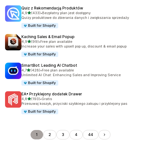
Quiz z Rekomendacją Produktów
na 5 gwiazdek
4,9
(433)
•
Bezpłatny plan jest dostępny
Łączna liczba recenzji: 433
Quizy produktowe do zbierania danych i zwiększania sprzedaży
Built for Shopify
Kaching Sales & Email Popup
na 5 gwiazdek
4,9
(99)
•
Free plan available
Łączna liczba recenzji: 99
Increase your sales with upsell pop up, discount & email popup
Built for Shopify
SmartBot: Leading AI Chatbot
na 5 gwiazdek
4,7
(428)
•
Free plan available
Łączna liczba recenzji: 428
Unlimited AI Chat: Enhancing Sales and Improving Service
Built for Shopify
EA• Przyklejony dodatek Drawer
na 5 gwiazdek
4,8
(193)
•
Gratis
Łączna liczba recenzji: 193
Przesuwaj koszyk, przyciski szybkiego zakupu i przyklejony pas
Built for Shopify
1
2
3
4
44