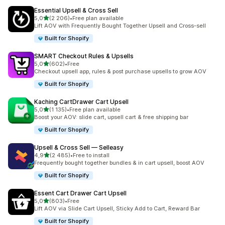
Essential Upsell & Cross Sell
na 5 gwiazdek
5,0
(2 206)
•
Free plan available
Łączna liczba recenzji: 2206
Lift AOV with Frequently Bought Together Upsell and Cross-sell
Built for Shopify
SMART Checkout Rules & Upsells
na 5 gwiazdek
5,0
(602)
•
Free
Łączna liczba recenzji: 602
Checkout upsell app, rules & post purchase upsells to grow AOV
Built for Shopify
Kaching CartDrawer Cart Upsell
na 5 gwiazdek
5,0
(1 135)
•
Free plan available
Łączna liczba recenzji: 1135
Boost your AOV: slide cart, upsell cart & free shipping bar
Built for Shopify
Upsell & Cross Sell — Selleasy
na 5 gwiazdek
4,9
(2 485)
•
Free to install
Łączna liczba recenzji: 2485
Frequently bought together bundles & in cart upsell, boost AOV
Built for Shopify
Essent Cart Drawer Cart Upsell
na 5 gwiazdek
5,0
(803)
•
Free
Łączna liczba recenzji: 803
Lift AOV via Slide Cart Upsell, Sticky Add to Cart, Reward Bar
Built for Shopify