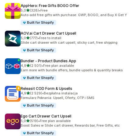
AppHero: Free Gifts BOGO Offer
na 5 gwiazdek
5,0
(328)
•
Free
Łączna liczba recenzji: 328
Auto-add free gifts with purchase: GWP, BOGO, and Buy X Get Y
Built for Shopify
AOV.ai Cart Drawer Cart Upsell
na 5 gwiazdek
5,0
(777)
•
Free to install
Łączna liczba recenzji: 777
Slide cart drawer with cart upsell, sticky cart, free shipping
Built for Shopify
Bundler ‑ Product Bundles App
na 5 gwiazdek
4,9
(2 501)
•
Free plan available
Łączna liczba recenzji: 2501
Earn more with bundle offers, bundle upsells & quantity breaks
Built for Shopify
Releasit COD Form & Upsells
na 5 gwiazdek
4,9
(2 529)
•
Bezpłatna instalacja
Łączna liczba recenzji: 2529
Formularz Pobrania: Upsell, Oferty, OTP i SMS
Built for Shopify
Ego Cart Drawer Cart Upsell
na 5 gwiazdek
5,0
(519)
•
Free plan available
Łączna liczba recenzji: 519
Boost Sales w Slide cart drawer, Rewards bar, Free Gifts, etc
Built for Shopify