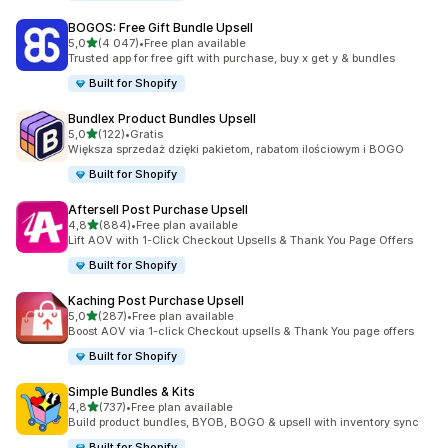
BOGOS: Free Gift Bundle Upsell
na 5 gwiazdek
5,0
(4 047)
•
Free plan available
Łączna liczba recenzji: 4047
Trusted app for free gift with purchase, buy x get y & bundles
Built for Shopify
Bundlex Product Bundles Upsell
na 5 gwiazdek
5,0
(122)
•
Gratis
Łączna liczba recenzji: 122
Większa sprzedaż dzięki pakietom, rabatom ilościowym i BOGO
Built for Shopify
Aftersell Post Purchase Upsell
na 5 gwiazdek
4,8
(884)
•
Free plan available
Łączna liczba recenzji: 884
Lift AOV with 1-Click Checkout Upsells & Thank You Page Offers
Built for Shopify
Kaching Post Purchase Upsell
na 5 gwiazdek
5,0
(287)
•
Free plan available
Łączna liczba recenzji: 287
Boost AOV via 1-click Checkout upsells & Thank You page offers
Built for Shopify
Simple Bundles & Kits
na 5 gwiazdek
4,8
(737)
•
Free plan available
Łączna liczba recenzji: 737
Build product bundles, BYOB, BOGO & upsell with inventory sync
Built for Shopify