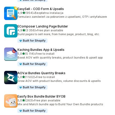
EasySell ‑ COD Form & Upsells
na 5 gwiazdek
4,9
(954)
•
Bezpłatna instalacja
Łączna liczba recenzji: 954
Formularz zamówień za pobraniem z upsellami, OTP i antyfałszem
EComposer Landing Page Builder
na 5 gwiazdek
4,9
(3 356)
•
Free plan available
Łączna liczba recenzji: 3356
Build pages to sell more, from home page, product, blog, etc.
Built for Shopify
Kaching Bundles App & Upsells
na 5 gwiazdek
5,0
(5 114)
•
Free to install
Łączna liczba recenzji: 5114
Boost AOV with quantity breaks, product bundles & upsell app
Built for Shopify
AOV.ai Bundles Quantity Breaks
na 5 gwiazdek
5,0
(1 502)
•
Free to install
Łączna liczba recenzji: 1502
Grow AOV with product bundles, volume discounts & upsells
Built for Shopify
Easify Box Bundle Builder BYOB
na 5 gwiazdek
5,0
(263)
•
Free plan available
Łączna liczba recenzji: 263
Mix and Match bundle app to Build Your Own Bundle products
Built for Shopify