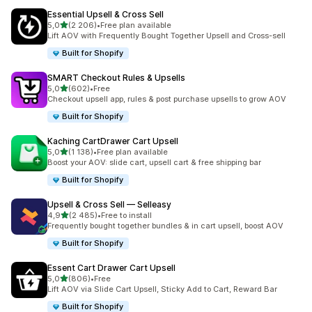
Essential Upsell & Cross Sell
na 5 gwiazdek
5,0
(2 206)
•
Free plan available
Łączna liczba recenzji: 2206
Lift AOV with Frequently Bought Together Upsell and Cross-sell
Built for Shopify
SMART Checkout Rules & Upsells
na 5 gwiazdek
5,0
(602)
•
Free
Łączna liczba recenzji: 602
Checkout upsell app, rules & post purchase upsells to grow AOV
Built for Shopify
Kaching CartDrawer Cart Upsell
na 5 gwiazdek
5,0
(1 138)
•
Free plan available
Łączna liczba recenzji: 1138
Boost your AOV: slide cart, upsell cart & free shipping bar
Built for Shopify
Upsell & Cross Sell — Selleasy
na 5 gwiazdek
4,9
(2 485)
•
Free to install
Łączna liczba recenzji: 2485
Frequently bought together bundles & in cart upsell, boost AOV
Built for Shopify
Essent Cart Drawer Cart Upsell
na 5 gwiazdek
5,0
(806)
•
Free
Łączna liczba recenzji: 806
Lift AOV via Slide Cart Upsell, Sticky Add to Cart, Reward Bar
Built for Shopify