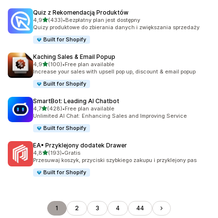
Quiz z Rekomendacją Produktów
na 5 gwiazdek
4,9
(433)
•
Bezpłatny plan jest dostępny
Łączna liczba recenzji: 433
Quizy produktowe do zbierania danych i zwiększania sprzedaży
Built for Shopify
Kaching Sales & Email Popup
na 5 gwiazdek
4,9
(100)
•
Free plan available
Łączna liczba recenzji: 100
Increase your sales with upsell pop up, discount & email popup
Built for Shopify
SmartBot: Leading AI Chatbot
na 5 gwiazdek
4,7
(428)
•
Free plan available
Łączna liczba recenzji: 428
Unlimited AI Chat: Enhancing Sales and Improving Service
Built for Shopify
EA• Przyklejony dodatek Drawer
na 5 gwiazdek
4,8
(193)
•
Gratis
Łączna liczba recenzji: 193
Przesuwaj koszyk, przyciski szybkiego zakupu i przyklejony pas
Built for Shopify
1
2
3
4
44