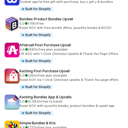
Trusted app for free gift with purchase, buy x get y & bundles
Built for Shopify
Bundlex Product Bundles Upsell
de 5 estrelas
5,0
(119)
•
Free
119 total de avaliações
Boost AOV with free bundle offers, quantity breaks & BOGO
Built for Shopify
Aftersell Post Purchase Upsell
de 5 estrelas
4,8
(885)
•
Free plan available
885 total de avaliações
Lift AOV with 1-Click Checkout Upsells & Thank You Page Offers
Built for Shopify
Kaching Post Purchase Upsell
de 5 estrelas
5,0
(283)
•
Free plan available
283 total de avaliações
Boost AOV via 1-click Checkout upsells & Thank You page offers
Built for Shopify
Kaching Bundles App & Upsells
de 5 estrelas
5,0
(5.084)
•
Free to install
5084 total de avaliações
Boost AOV with quantity breaks, product bundles & upsell app
Built for Shopify
Simple Bundles & Kits
de 5 estrelas
4,8
(737)
•
Free plan available