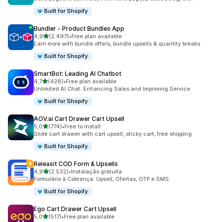
Built for Shopify
Bundler ‑ Product Bundles App
de 5 estrelas
4,9
(2.497)
•
Free plan available
2497 total de avaliações
Earn more with bundle offers, bundle upsells & quantity breaks
Built for Shopify
SmartBot: Leading AI Chatbot
de 5 estrelas
4,7
(428)
•
Free plan available
428 total de avaliações
Unlimited AI Chat: Enhancing Sales and Improving Service
Built for Shopify
AOV.ai Cart Drawer Cart Upsell
de 5 estrelas
5,0
(774)
•
Free to install
774 total de avaliações
Slide cart drawer with cart upsell, sticky cart, free shipping
Built for Shopify
Releasit COD Form & Upsells
de 5 estrelas
4,9
(2.532)
•
Instalação gratuita
2532 total de avaliações
Formulário à Cobrança: Upsell, Ofertas, OTP e SMS
Built for Shopify
Ego Cart Drawer Cart Upsell
de 5 estrelas
5,0
(517)
•
Free plan available
517 total de avaliações