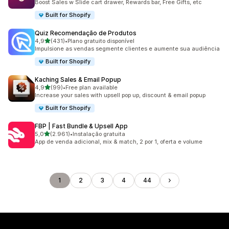
Boost Sales w Slide cart drawer, Rewards bar, Free Gifts, etc
Built for Shopify
Quiz Recomendação de Produtos
de 5 estrelas
4,9
(431)
•
Plano gratuito disponível
431 total de avaliações
Impulsione as vendas segmente clientes e aumente sua audiência
Built for Shopify
Kaching Sales & Email Popup
de 5 estrelas
4,9
(99)
•
Free plan available
99 total de avaliações
Increase your sales with upsell pop up, discount & email popup
Built for Shopify
FBP | Fast Bundle & Upsell App
de 5 estrelas
5,0
(2.961)
•
Instalação gratuita
2961 total de avaliações
App de venda adicional, mix & match, 2 por 1, oferta e volume
1
2
3
4
44