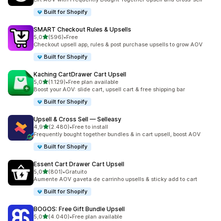
Built for Shopify
SMART Checkout Rules & Upsells
de 5 estrelas
5,0
(596)
•
Free
596 total de avaliações
Checkout upsell app, rules & post purchase upsells to grow AOV
Built for Shopify
Kaching CartDrawer Cart Upsell
de 5 estrelas
5,0
(1.129)
•
Free plan available
1129 total de avaliações
Boost your AOV: slide cart, upsell cart & free shipping bar
Built for Shopify
Upsell & Cross Sell — Selleasy
de 5 estrelas
4,9
(2.480)
•
Free to install
2480 total de avaliações
Frequently bought together bundles & in cart upsell, boost AOV
Built for Shopify
Essent Cart Drawer Cart Upsell
de 5 estrelas
5,0
(801)
•
Gratuito
801 total de avaliações
Aumente AOV gaveta de carrinho upsells & sticky add to cart
Built for Shopify
BOGOS: Free Gift Bundle Upsell
de 5 estrelas
5,0
(4.040)
•
Free plan available
4040 total de avaliações