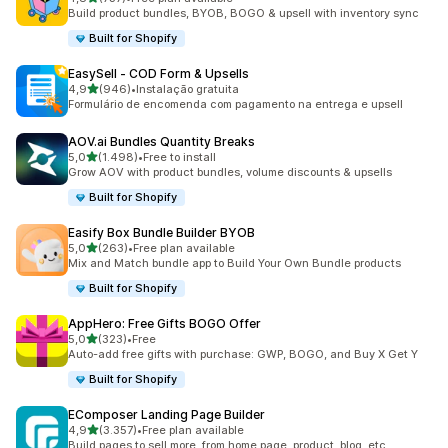
737 total de avaliações
Build product bundles, BYOB, BOGO & upsell with inventory sync
Built for Shopify
EasySell ‑ COD Form & Upsells
de 5 estrelas
4,9
(946)
•
Instalação gratuita
946 total de avaliações
Formulário de encomenda com pagamento na entrega e upsell
AOV.ai Bundles Quantity Breaks
de 5 estrelas
5,0
(1.498)
•
Free to install
1498 total de avaliações
Grow AOV with product bundles, volume discounts & upsells
Built for Shopify
Easify Box Bundle Builder BYOB
de 5 estrelas
5,0
(263)
•
Free plan available
263 total de avaliações
Mix and Match bundle app to Build Your Own Bundle products
Built for Shopify
AppHero: Free Gifts BOGO Offer
de 5 estrelas
5,0
(323)
•
Free
323 total de avaliações
Auto-add free gifts with purchase: GWP, BOGO, and Buy X Get Y
Built for Shopify
EComposer Landing Page Builder
de 5 estrelas
4,9
(3.357)
•
Free plan available
3357 total de avaliações
Build pages to sell more, from home page, product, blog, etc.