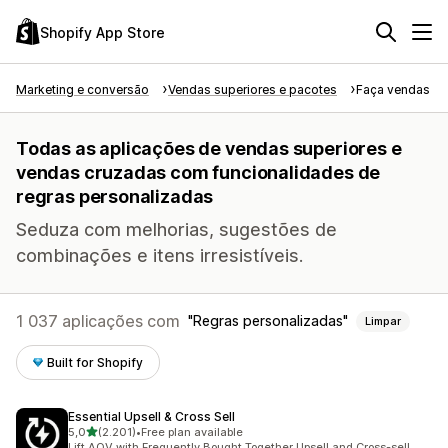
Shopify App Store
Marketing e conversão
Vendas superiores e pacotes
Faça vendas su
Todas as aplicações de vendas superiores e
vendas cruzadas com funcionalidades de
regras personalizadas
Seduza com melhorias, sugestões de
combinações e itens irresistíveis.
1 037 aplicações com
Regras personalizadas
Limpar
Built for Shopify
Essential Upsell & Cross Sell
de 5 estrelas
5,0
(2.201)
•
Free plan available
2201 total de avaliações
Lift AOV with Frequently Bought Together Upsell and Cross-sell