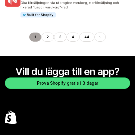
193 recensioner totalt
Öka försäljningen via utdragbar varukorg, merförsäljning och
fixerad "Lägg i varukorg"-rad
Built for Shopify
1
2
3
4
44
Vill du lägga till en app?
Prova Shopify gratis i 3 dagar