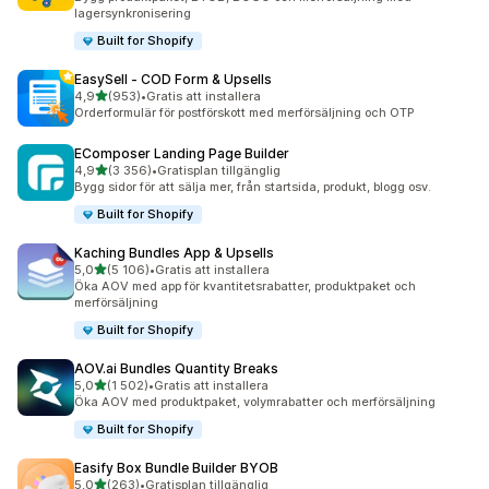
lagersynkronisering
Built for Shopify
EasySell ‑ COD Form & Upsells
av 5 stjärnor
4,9
(953)
•
Gratis att installera
953 recensioner totalt
Orderformulär för postförskott med merförsäljning och OTP
EComposer Landing Page Builder
av 5 stjärnor
4,9
(3 356)
•
Gratisplan tillgänglig
3356 recensioner totalt
Bygg sidor för att sälja mer, från startsida, produkt, blogg osv.
Built for Shopify
Kaching Bundles App & Upsells
av 5 stjärnor
5,0
(5 106)
•
Gratis att installera
5106 recensioner totalt
Öka AOV med app för kvantitetsrabatter, produktpaket och
merförsäljning
Built for Shopify
AOV.ai Bundles Quantity Breaks
av 5 stjärnor
5,0
(1 502)
•
Gratis att installera
1502 recensioner totalt
Öka AOV med produktpaket, volymrabatter och merförsäljning
Built for Shopify
Easify Box Bundle Builder BYOB
av 5 stjärnor
5,0
(263)
•
Gratisplan tillgänglig