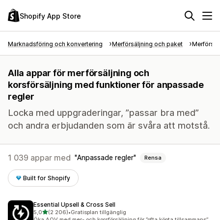
Shopify App Store
Marknadsföring och konvertering
Merförsäljning och paket
Merförsäl
Alla appar för merförsäljning och
korsförsäljning med funktioner för anpassade
regler
Locka med uppgraderingar, ”passar bra med”
och andra erbjudanden som är svåra att motstå.
1 039 appar med
Anpassade regler
Rensa
Built for Shopify
Essential Upsell & Cross Sell
av 5 stjärnor
5,0
(2 206)
•
Gratisplan tillgänglig
2206 recensioner totalt
Öka AOV med mer- och korsförsäljning för ”ofta köpta tillsammans”