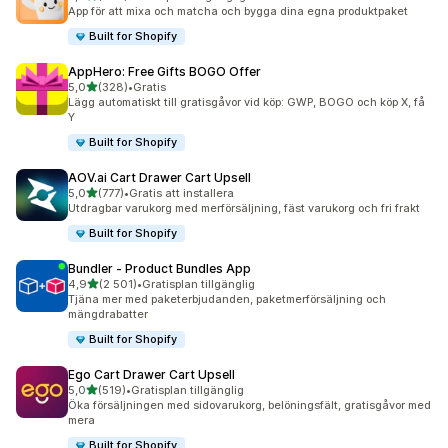
263 recensioner totalt
App för att mixa och matcha och bygga dina egna produktpaket
Built for Shopify
AppHero: Free Gifts BOGO Offer
av 5 stjärnor
5,0
(328)
•
Gratis
328 recensioner totalt
Lägg automatiskt till gratisgåvor vid köp: GWP, BOGO och köp X, få
Y
Built for Shopify
AOV.ai Cart Drawer Cart Upsell
av 5 stjärnor
5,0
(777)
•
Gratis att installera
777 recensioner totalt
Utdragbar varukorg med merförsäljning, fäst varukorg och fri frakt
Built for Shopify
Bundler ‑ Product Bundles App
av 5 stjärnor
4,9
(2 501)
•
Gratisplan tillgänglig
2501 recensioner totalt
Tjäna mer med paketerbjudanden, paketmerförsäljning och
mängdrabatter
Built for Shopify
Ego Cart Drawer Cart Upsell
av 5 stjärnor
5,0
(519)
•
Gratisplan tillgänglig
519 recensioner totalt
Öka försäljningen med sidovarukorg, belöningsfält, gratisgåvor med
mera
Built for Shopify