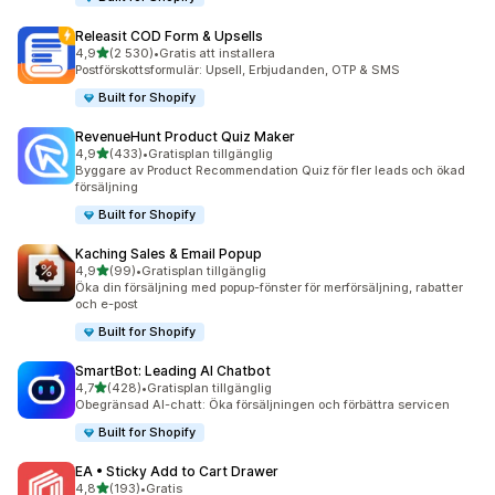
Releasit COD Form & Upsells
av 5 stjärnor
4,9
(2 530)
•
Gratis att installera
2530 recensioner totalt
Postförskottsformulär: Upsell, Erbjudanden, OTP & SMS
Built for Shopify
RevenueHunt Product Quiz Maker
av 5 stjärnor
4,9
(433)
•
Gratisplan tillgänglig
433 recensioner totalt
Byggare av Product Recommendation Quiz för fler leads och ökad
försäljning
Built for Shopify
Kaching Sales & Email Popup
av 5 stjärnor
4,9
(99)
•
Gratisplan tillgänglig
99 recensioner totalt
Öka din försäljning med popup-fönster för merförsäljning, rabatter
och e-post
Built for Shopify
SmartBot: Leading AI Chatbot
av 5 stjärnor
4,7
(428)
•
Gratisplan tillgänglig
428 recensioner totalt
Obegränsad AI-chatt: Öka försäljningen och förbättra servicen
Built for Shopify
EA • Sticky Add to Cart Drawer
av 5 stjärnor
4,8
(193)
•
Gratis