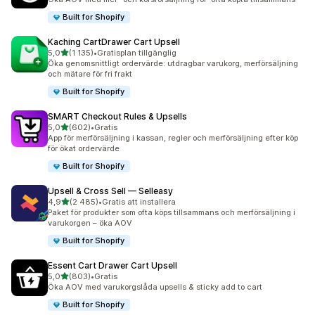
Built for Shopify
Kaching CartDrawer Cart Upsell
av 5 stjärnor
5,0
(1 135)
•
Gratisplan tillgänglig
1135 recensioner totalt
Öka genomsnittligt ordervärde: utdragbar varukorg, merförsäljning
och mätare för fri frakt
Built for Shopify
SMART Checkout Rules & Upsells
av 5 stjärnor
5,0
(602)
•
Gratis
602 recensioner totalt
App för merförsäljning i kassan, regler och merförsäljning efter köp
för ökat ordervärde
Built for Shopify
Upsell & Cross Sell — Selleasy
av 5 stjärnor
4,9
(2 485)
•
Gratis att installera
2485 recensioner totalt
Paket för produkter som ofta köps tillsammans och merförsäljning i
varukorgen – öka AOV
Built for Shopify
Essent Cart Drawer Cart Upsell
av 5 stjärnor
5,0
(803)
•
Gratis
803 recensioner totalt
Öka AOV med varukorgslåda upsells & sticky add to cart
Built for Shopify