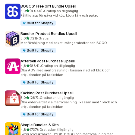
BOGOS: Free Gift Bundle Upsell
av 5 stjärnor
5,0
(4 046)
•
Gratisplan tillgänglig
4046 recensioner totalt
Pålitlig app för gåva vid köp, köp x få y och paket
Built for Shopify
Bundlex Product Bundles Upsell
av 5 stjärnor
5,0
(121)
•
Gratis
121 recensioner totalt
Mer försäljning med paket, mängdrabatter och BOGO
Built for Shopify
Aftersell Post Purchase Upsell
av 5 stjärnor
4,8
(884)
•
Gratisplan tillgänglig
884 recensioner totalt
Öka AOV med merförsäljning i kassan med ett klick och
erbjudanden på tacksidan
Built for Shopify
Kaching Post Purchase Upsell
av 5 stjärnor
5,0
(287)
•
Gratisplan tillgänglig
287 recensioner totalt
Öka ordervärdet via merförsäljning i kassan med 1 klick och
erbjudanden på tacksidan
Built for Shopify
Simple Bundles & Kits
av 5 stjärnor
4,8
(737)
•
Gratisplan tillgänglig
737 recensioner totalt
Bygg produktpaket, BYOB, BOGO och merförsäljning med