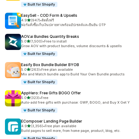
Built for Shopify
EasySell ‑ COD Form & Upsells
เต็ม 5 ดาว
4.9
(947)
•
ติดตั้งฟรี
ทั้งหมด 947 รีวิว
ฟอร์มสั่งซื้อเก็บเงินปลายทางพร้อมอัปเซลล์และยืนยัน OTP
AOV.ai Bundles Quantity Breaks
เต็ม 5 ดาว
5.0
(1,500)
•
Free to install
ทั้งหมด 1500 รีวิว
Grow AOV with product bundles, volume discounts & upsells
Built for Shopify
Easify Box Bundle Builder BYOB
เต็ม 5 ดาว
5.0
(263)
•
Free plan available
ทั้งหมด 263 รีวิว
Mix and Match bundle app to Build Your Own Bundle products
Built for Shopify
AppHero: Free Gifts BOGO Offer
เต็ม 5 ดาว
5.0
(323)
•
Free
ทั้งหมด 323 รีวิว
Auto-add free gifts with purchase: GWP, BOGO, and Buy X Get Y
Built for Shopify
EComposer Landing Page Builder
เต็ม 5 ดาว
4.9
(3,356)
•
Free plan available
ทั้งหมด 3356 รีวิว
Build pages to sell more, from home page, product, blog, etc.
Built for Shopify