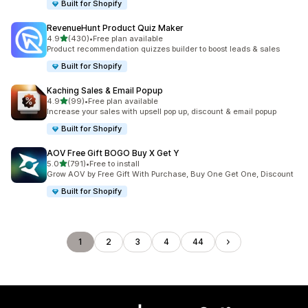
Built for Shopify
RevenueHunt Product Quiz Maker
เต็ม 5 ดาว
4.9
(430)
•
Free plan available
ทั้งหมด 430 รีวิว
Product recommendation quizzes builder to boost leads & sales
Built for Shopify
Kaching Sales & Email Popup
เต็ม 5 ดาว
4.9
(99)
•
Free plan available
ทั้งหมด 99 รีวิว
Increase your sales with upsell pop up, discount & email popup
Built for Shopify
AOV Free Gift BOGO Buy X Get Y
เต็ม 5 ดาว
5.0
(791)
•
Free to install
ทั้งหมด 791 รีวิว
Grow AOV by Free Gift With Purchase, Buy One Get One, Discount
Built for Shopify
1
2
3
4
44