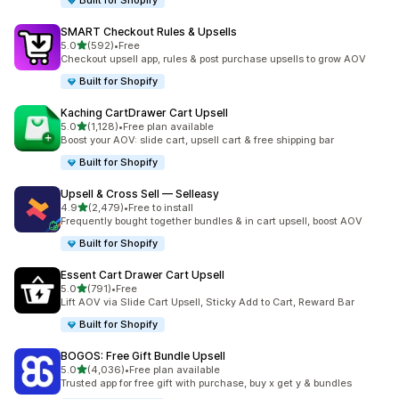
Built for Shopify
SMART Checkout Rules & Upsells
เต็ม 5 ดาว
5.0
(592)
•
Free
ทั้งหมด 592 รีวิว
Checkout upsell app, rules & post purchase upsells to grow AOV
Built for Shopify
Kaching CartDrawer Cart Upsell
เต็ม 5 ดาว
5.0
(1,128)
•
Free plan available
ทั้งหมด 1128 รีวิว
Boost your AOV: slide cart, upsell cart & free shipping bar
Built for Shopify
Upsell & Cross Sell — Selleasy
เต็ม 5 ดาว
4.9
(2,479)
•
Free to install
ทั้งหมด 2479 รีวิว
Frequently bought together bundles & in cart upsell, boost AOV
Built for Shopify
Essent Cart Drawer Cart Upsell
เต็ม 5 ดาว
5.0
(791)
•
Free
ทั้งหมด 791 รีวิว
Lift AOV via Slide Cart Upsell, Sticky Add to Cart, Reward Bar
Built for Shopify
BOGOS: Free Gift Bundle Upsell
เต็ม 5 ดาว
5.0
(4,036)
•
Free plan available
ทั้งหมด 4036 รีวิว
Trusted app for free gift with purchase, buy x get y & bundles