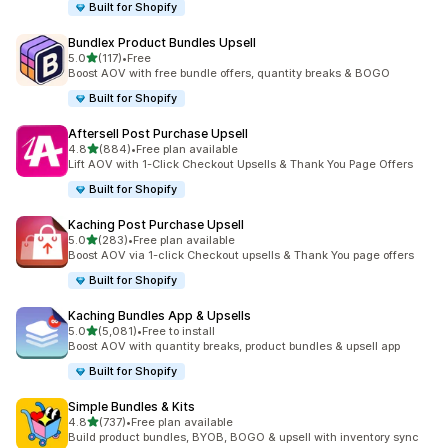
Built for Shopify
Bundlex Product Bundles Upsell
เต็ม 5 ดาว
5.0
(117)
•
Free
ทั้งหมด 117 รีวิว
Boost AOV with free bundle offers, quantity breaks & BOGO
Built for Shopify
Aftersell Post Purchase Upsell
เต็ม 5 ดาว
4.8
(884)
•
Free plan available
ทั้งหมด 884 รีวิว
Lift AOV with 1-Click Checkout Upsells & Thank You Page Offers
Built for Shopify
Kaching Post Purchase Upsell
เต็ม 5 ดาว
5.0
(283)
•
Free plan available
ทั้งหมด 283 รีวิว
Boost AOV via 1-click Checkout upsells & Thank You page offers
Built for Shopify
Kaching Bundles App & Upsells
เต็ม 5 ดาว
5.0
(5,081)
•
Free to install
ทั้งหมด 5081 รีวิว
Boost AOV with quantity breaks, product bundles & upsell app
Built for Shopify
Simple Bundles & Kits
เต็ม 5 ดาว
4.8
(737)
•
Free plan available
ทั้งหมด 737 รีวิว
Build product bundles, BYOB, BOGO & upsell with inventory sync