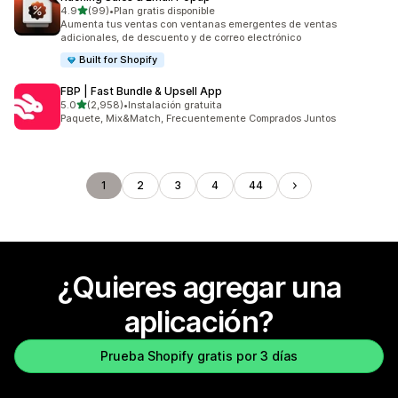
de 5 estrellas
4.9
(99)
•
Plan gratis disponible
99 reseñas en total
Aumenta tus ventas con ventanas emergentes de ventas
adicionales, de descuento y de correo electrónico
Built for Shopify
FBP | Fast Bundle & Upsell App
de 5 estrellas
5.0
(2,958)
•
Instalación gratuita
2958 reseñas en total
Paquete, Mix&Match, Frecuentemente Comprados Juntos
1
2
3
4
44
¿Quieres agregar una
aplicación?
Prueba Shopify gratis por 3 días