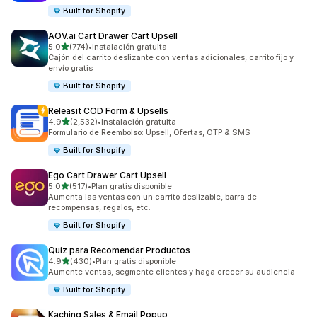
Built for Shopify
AOV.ai Cart Drawer Cart Upsell
de 5 estrellas
5.0
(774)
•
Instalación gratuita
774 reseñas en total
Cajón del carrito deslizante con ventas adicionales, carrito fijo y
envío gratis
Built for Shopify
Releasit COD Form & Upsells
de 5 estrellas
4.9
(2,532)
•
Instalación gratuita
2532 reseñas en total
Formulario de Reembolso: Upsell, Ofertas, OTP & SMS
Built for Shopify
Ego Cart Drawer Cart Upsell
de 5 estrellas
5.0
(517)
•
Plan gratis disponible
517 reseñas en total
Aumenta las ventas con un carrito deslizable, barra de
recompensas, regalos, etc.
Built for Shopify
Quiz para Recomendar Productos
de 5 estrellas
4.9
(430)
•
Plan gratis disponible
430 reseñas en total
Aumente ventas, segmente clientes y haga crecer su audiencia
Built for Shopify
Kaching Sales & Email Popup