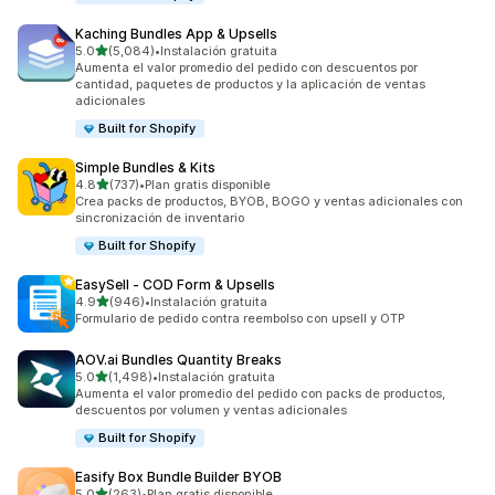
Kaching Bundles App & Upsells
de 5 estrellas
5.0
(5,084)
•
Instalación gratuita
5084 reseñas en total
Aumenta el valor promedio del pedido con descuentos por
cantidad, paquetes de productos y la aplicación de ventas
adicionales
Built for Shopify
Simple Bundles & Kits
de 5 estrellas
4.8
(737)
•
Plan gratis disponible
737 reseñas en total
Crea packs de productos, BYOB, BOGO y ventas adicionales con
sincronización de inventario
Built for Shopify
EasySell ‑ COD Form & Upsells
de 5 estrellas
4.9
(946)
•
Instalación gratuita
946 reseñas en total
Formulario de pedido contra reembolso con upsell y OTP
AOV.ai Bundles Quantity Breaks
de 5 estrellas
5.0
(1,498)
•
Instalación gratuita
1498 reseñas en total
Aumenta el valor promedio del pedido con packs de productos,
descuentos por volumen y ventas adicionales
Built for Shopify
Easify Box Bundle Builder BYOB
de 5 estrellas
5.0
(263)
•
Plan gratis disponible