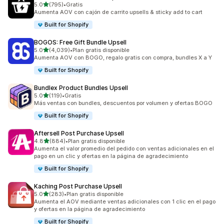
de 5 estrellas
5.0
(795)
•
Gratis
795 reseñas en total
Aumenta AOV con cajón de carrito upsells & sticky add to cart
Built for Shopify
BOGOS: Free Gift Bundle Upsell
de 5 estrellas
5.0
(4,039)
•
Plan gratis disponible
4039 reseñas en total
Aumenta AOV con BOGO, regalo gratis con compra, bundles X a Y
Built for Shopify
Bundlex Product Bundles Upsell
de 5 estrellas
5.0
(119)
•
Gratis
119 reseñas en total
Más ventas con bundles, descuentos por volumen y ofertas BOGO
Built for Shopify
Aftersell Post Purchase Upsell
de 5 estrellas
4.8
(884)
•
Plan gratis disponible
884 reseñas en total
Aumenta el valor promedio del pedido con ventas adicionales en el
pago en un clic y ofertas en la página de agradecimiento
Built for Shopify
Kaching Post Purchase Upsell
de 5 estrellas
5.0
(283)
•
Plan gratis disponible
283 reseñas en total
Aumenta el AOV mediante ventas adicionales con 1 clic en el pago
y ofertas en la página de agradecimiento
Built for Shopify