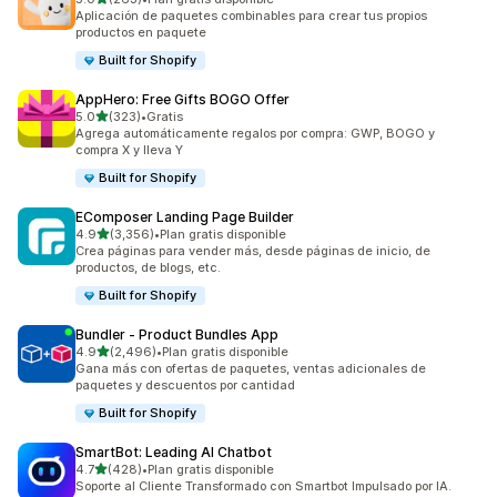
263 reseñas en total
Aplicación de paquetes combinables para crear tus propios
productos en paquete
Built for Shopify
AppHero: Free Gifts BOGO Offer
de 5 estrellas
5.0
(323)
•
Gratis
323 reseñas en total
Agrega automáticamente regalos por compra: GWP, BOGO y
compra X y lleva Y
Built for Shopify
EComposer Landing Page Builder
de 5 estrellas
4.9
(3,356)
•
Plan gratis disponible
3356 reseñas en total
Crea páginas para vender más, desde páginas de inicio, de
productos, de blogs, etc.
Built for Shopify
Bundler ‑ Product Bundles App
de 5 estrellas
4.9
(2,496)
•
Plan gratis disponible
2496 reseñas en total
Gana más con ofertas de paquetes, ventas adicionales de
paquetes y descuentos por cantidad
Built for Shopify
SmartBot: Leading AI Chatbot
de 5 estrellas
4.7
(428)
•
Plan gratis disponible
428 reseñas en total
Soporte al Cliente Transformado con Smartbot Impulsado por IA.