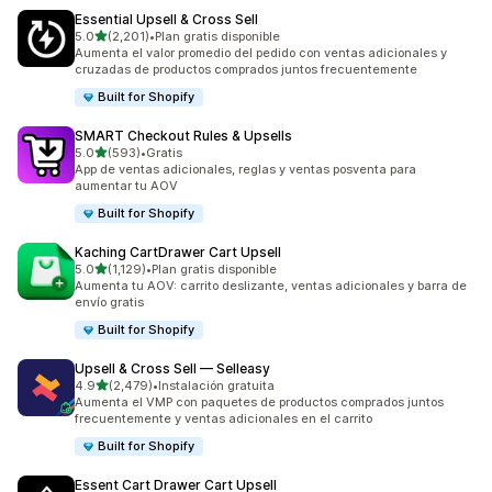
Essential Upsell & Cross Sell
de 5 estrellas
5.0
(2,201)
•
Plan gratis disponible
2201 reseñas en total
Aumenta el valor promedio del pedido con ventas adicionales y
cruzadas de productos comprados juntos frecuentemente
Built for Shopify
SMART Checkout Rules & Upsells
de 5 estrellas
5.0
(593)
•
Gratis
593 reseñas en total
App de ventas adicionales, reglas y ventas posventa para
aumentar tu AOV
Built for Shopify
Kaching CartDrawer Cart Upsell
de 5 estrellas
5.0
(1,129)
•
Plan gratis disponible
1129 reseñas en total
Aumenta tu AOV: carrito deslizante, ventas adicionales y barra de
envío gratis
Built for Shopify
Upsell & Cross Sell — Selleasy
de 5 estrellas
4.9
(2,479)
•
Instalación gratuita
2479 reseñas en total
Aumenta el VMP con paquetes de productos comprados juntos
frecuentemente y ventas adicionales en el carrito
Built for Shopify
Essent Cart Drawer Cart Upsell