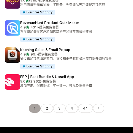
星（满分 5 星）
5.0
(518)
•
提供免费套餐
总共 518 条评论
利用侧滑购物车抽屉、奖励条、免费赠品等功能提高销售额
Built for Shopify
RevenueHunt Product Quiz Maker
星（满分 5 星）
4.9
(431)
•
提供免费套餐
总共 431 条评论
旨在增加潜在客户和销售额的产品推荐测试构建器
Built for Shopify
Kaching Sales & Email Popup
星（满分 5 星）
4.9
(99)
•
提供免费套餐
总共 99 条评论
通过追加销售弹出窗口、折扣和电子邮件弹出窗口提升您的销量
Built for Shopify
FBP | Fast Bundle & Upsell App
星（满分 5 星）
5.0
(2,962)
•
免费安装
总共 2962 条评论
增销应用、混搭捆绑、买一赠一、赠品及批量折扣
1
2
3
4
44