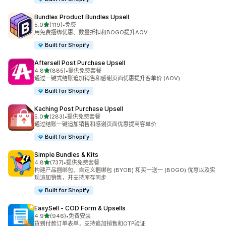
Bundlex Product Bundles Upsell
星（满分 5 星）
5.0
(119)
•
免费
总共 119 条评论
用免费捆绑优惠、数量折扣和BOGO提升AOV
Built for Shopify
Aftersell Post Purchase Upsell
星（满分 5 星）
4.8
(885)
•
提供免费套餐
总共 885 条评论
通过一键式结账追加销售和感谢页面优惠提升客单价 (AOV)
Built for Shopify
Kaching Post Purchase Upsell
星（满分 5 星）
5.0
(283)
•
提供免费套餐
总共 283 条评论
通过结账一键追加销售和感谢页面优惠提高客单价
Built for Shopify
Simple Bundles & Kits
星（满分 5 星）
4.8
(737)
•
提供免费套餐
总共 737 条评论
构建产品捆绑包、自定义捆绑包 (BYOB) 和买一送一 (BOGO) 优惠以及实
现追加销售，并支持库存同步
Built for Shopify
EasySell ‑ COD Form & Upsells
星（满分 5 星）
4.9
(946)
•
免费安装
总共 946 条评论
货到付款订单表单，支持追加销售和OTP验证