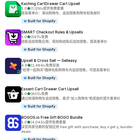
Kaching CartDrawer Cart Upsell
星（满分 5 星）
5.0
(1,129)
•
提供免费套餐
总共 1129 条评论
提高客单价：滑动购物车、追加销售购物车和免邮栏
Built for Shopify
SMART Checkout Rules & Upsells
星（满分 5 星）
5.0
(597)
•
免费
总共 597 条评论
结账追加销售应用、规则和结账后追加销售，提高客单价
Built for Shopify
Upsell & Cross Sell — Selleasy
星（满分 5 星）
4.9
(2,484)
•
免费安装
总共 2484 条评论
“经常一起购买”捆绑包和购物车内追加销售，可提高客单价
Built for Shopify
Essent Cart Drawer Cart Upsell
星（满分 5 星）
5.0
(801)
•
免费
总共 801 条评论
通过侧滑购物车追加销售、悬浮“加入购物车”和奖励栏提升客单价
Built for Shopify
BOGOS.io Free Gift BOGO Bundle
星（满分 5 星）
5.0
(4,043)
•
提供免费套餐
总共 4043 条评论
深受商家信赖的促销应用 free gift with purchase, buy x get y, bundle-
deals
Built for Shopify