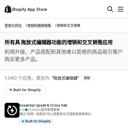
Shopify App Store
营销与转化
增销和捆绑销售
增销和交叉销售
所有具 拖放式编辑器功能的增销和交叉销售应用
利用升级、产品搭配和其他难以拒绝的商品吸引客户
购买更多产品。
1,040 个应用，类别为
拖放式编辑器
清除
Built for Shopify
Essential Upsell & Cross Sell
星（满分 5 星）
5.0
(2,202)
•
提供免费套餐
总共 2202 条评论
通过“经常一起购买”向上销售和交叉销售提高客单价
Built for Shopify