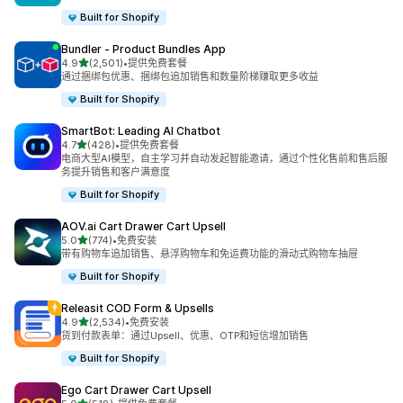
Built for Shopify
Bundler ‑ Product Bundles App
星（满分 5 星）
4.9
(2,501)
•
提供免费套餐
总共 2501 条评论
通过捆绑包优惠、捆绑包追加销售和数量阶梯赚取更多收益
Built for Shopify
SmartBot: Leading AI Chatbot
星（满分 5 星）
4.7
(428)
•
提供免费套餐
总共 428 条评论
电商大型AI模型，自主学习并自动发起智能邀请，通过个性化售前和售后服
务提升销售和客户满意度
Built for Shopify
AOV.ai Cart Drawer Cart Upsell
星（满分 5 星）
5.0
(774)
•
免费安装
总共 774 条评论
带有购物车追加销售、悬浮购物车和免运费功能的滑动式购物车抽屉
Built for Shopify
Releasit COD Form & Upsells
星（满分 5 星）
4.9
(2,534)
•
免费安装
总共 2534 条评论
货到付款表单：通过Upsell、优惠、OTP和短信增加销售
Built for Shopify
Ego Cart Drawer Cart Upsell