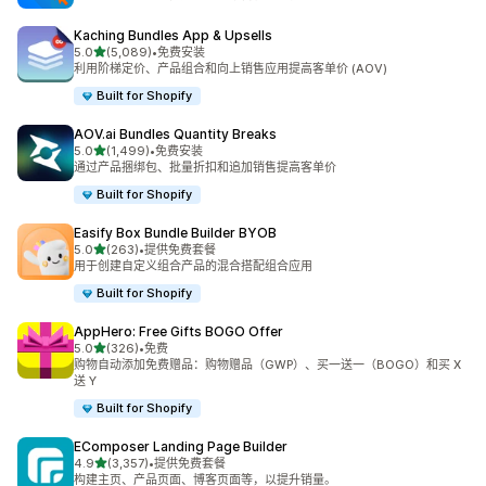
Kaching Bundles App & Upsells
星（满分 5 星）
5.0
(5,089)
•
免费安装
总共 5089 条评论
利用阶梯定价、产品组合和向上销售应用提高客单价 (AOV)
Built for Shopify
AOV.ai Bundles Quantity Breaks
星（满分 5 星）
5.0
(1,499)
•
免费安装
总共 1499 条评论
通过产品捆绑包、批量折扣和追加销售提高客单价
Built for Shopify
Easify Box Bundle Builder BYOB
星（满分 5 星）
5.0
(263)
•
提供免费套餐
总共 263 条评论
用于创建自定义组合产品的混合搭配组合应用
Built for Shopify
AppHero: Free Gifts BOGO Offer
星（满分 5 星）
5.0
(326)
•
免费
总共 326 条评论
购物自动添加免费赠品：购物赠品（GWP）、买一送一（BOGO）和买 X
送 Y
Built for Shopify
EComposer Landing Page Builder
星（满分 5 星）
4.9
(3,357)
•
提供免费套餐
总共 3357 条评论
构建主页、产品页面、博客页面等，以提升销量。