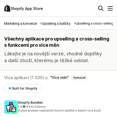
Shopify App Store
Marketing a konverze
Upselling a balíčky
Upselling a cross-selling
Všechny aplikace pro upselling a cross-selling
s funkcemi pro více měn
Lákejte je na novější verze, vhodné doplňky
a další zboží, kterému je těžké odolat.
Více aplikací (1 039) s:
Více měn
Vymazat
Built for Shopify
Shopify Bundles
z 5 hvězd
2,8
(543)
•
Zdarma
Celkový počet recenzí: 543
Zvyšte prodeje nabízením fixních balíčků a balení více kusů