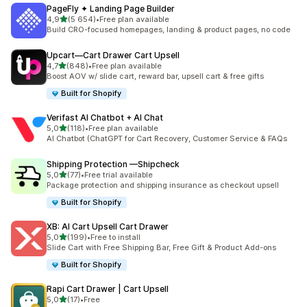
PageFly ✦ Landing Page Builder
z 5 hvězd
4,9
(5 654)
•
Free plan available
Celkový počet recenzí: 5654
Build CRO-focused homepages, landing & product pages, no code
Upcart—Cart Drawer Cart Upsell
z 5 hvězd
4,7
(848)
•
Free plan available
Celkový počet recenzí: 848
Boost AOV w/ slide cart, reward bar, upsell cart & free gifts
Built for Shopify
Verifast AI Chatbot + AI Chat
z 5 hvězd
5,0
(118)
•
Free plan available
Celkový počet recenzí: 118
AI Chatbot (ChatGPT for Cart Recovery, Customer Service & FAQs
Shipping Protection —Shipcheck
z 5 hvězd
5,0
(77)
•
Free trial available
Celkový počet recenzí: 77
Package protection and shipping insurance as checkout upsell
Built for Shopify
XB: AI Cart Upsell Cart Drawer
z 5 hvězd
5,0
(199)
•
Free to install
Celkový počet recenzí: 199
Slide Cart with Free Shipping Bar, Free Gift & Product Add-ons
Built for Shopify
Rapi Cart Drawer | Cart Upsell
z 5 hvězd
5,0
(17)
•
Free
Celkový počet recenzí: 17