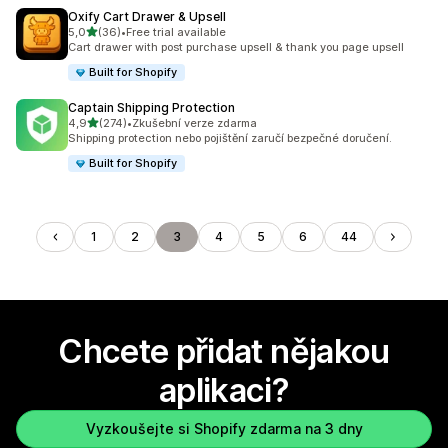
Oxify Cart Drawer & Upsell
z 5 hvězd
5,0
(36)
•
Free trial available
Celkový počet recenzí: 36
Cart drawer with post purchase upsell & thank you page upsell
Built for Shopify
Captain Shipping Protection
z 5 hvězd
4,9
(274)
•
Zkušební verze zdarma
Celkový počet recenzí: 274
Shipping protection nebo pojištění zaručí bezpečné doručení.
Built for Shopify
1
2
3
4
5
6
44
Chcete přidat nějakou
aplikaci?
Vyzkoušejte si Shopify zdarma na 3 dny