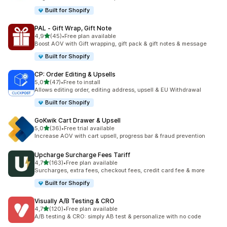
Built for Shopify
PAL ‑ Gift Wrap, Gift Note
z 5 hvězd
4,9
(45)
•
Free plan available
Celkový počet recenzí: 45
Boost AOV with Gift wrapping, gift pack & gift notes & message
Built for Shopify
CP: Order Editing & Upsells
z 5 hvězd
5,0
(47)
•
Free to install
Celkový počet recenzí: 47
Allows editing order, editing address, upsell & EU Withdrawal
Built for Shopify
GoKwik Cart Drawer & Upsell
z 5 hvězd
5,0
(36)
•
Free trial available
Celkový počet recenzí: 36
Increase AOV with cart upsell, progress bar & fraud prevention
Upcharge Surcharge Fees Tariff
z 5 hvězd
4,7
(163)
•
Free plan available
Celkový počet recenzí: 163
Surcharges, extra fees, checkout fees, credit card fee & more
Built for Shopify
Visually A/B Testing & CRO
z 5 hvězd
4,7
(120)
•
Free plan available
Celkový počet recenzí: 120
A/B testing & CRO: simply AB test & personalize with no code