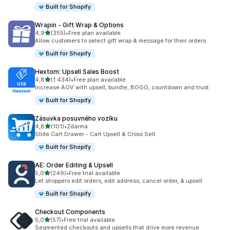
Built for Shopify
Wrapin ‑ Gift Wrap & Options
z 5 hvězd
4,9
(355)
•
Free plan available
Celkový počet recenzí: 355
Allow customers to select gift wrap & message for their orders
Built for Shopify
Hextom: Upsell Sales Boost
z 5 hvězd
4,8
(1 434)
•
Free plan available
Celkový počet recenzí: 1434
Increase AOV with upsell, bundle, BOGO, countdown and trust
Built for Shopify
Zásuvka posuvného vozíku
z 5 hvězd
4,8
(101)
•
Zdarma
Celkový počet recenzí: 101
Slide Cart Drawer - Cart Upsell & Cross Sell
Built for Shopify
AE: Order Editing & Upsell
z 5 hvězd
5,0
(249)
•
Free trial available
Celkový počet recenzí: 249
Let shoppers edit orders, edit address, cancel order, & upsell
Built for Shopify
Checkout Components
z 5 hvězd
5,0
(57)
•
Free trial available
Celkový počet recenzí: 57
Segmented checkouts and upsells that drive more revenue