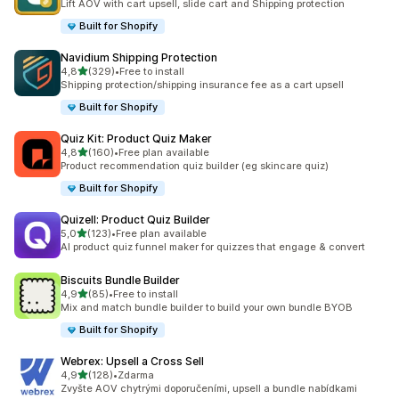
Lift AOV with cart upsell, slide cart and Shipping protection
Built for Shopify
Navidium Shipping Protection
z 5 hvězd
4,8
(329)
•
Free to install
Celkový počet recenzí: 329
Shipping protection/shipping insurance fee as a cart upsell
Built for Shopify
Quiz Kit: Product Quiz Maker
z 5 hvězd
4,8
(160)
•
Free plan available
Celkový počet recenzí: 160
Product recommendation quiz builder (eg skincare quiz)
Built for Shopify
Quizell: Product Quiz Builder
z 5 hvězd
5,0
(123)
•
Free plan available
Celkový počet recenzí: 123
AI product quiz funnel maker for quizzes that engage & convert
Biscuits Bundle Builder
z 5 hvězd
4,9
(85)
•
Free to install
Celkový počet recenzí: 85
Mix and match bundle builder to build your own bundle BYOB
Built for Shopify
Webrex: Upsell a Cross Sell
z 5 hvězd
4,9
(128)
•
Zdarma
Celkový počet recenzí: 128
Zvyšte AOV chytrými doporučeními, upsell a bundle nabídkami