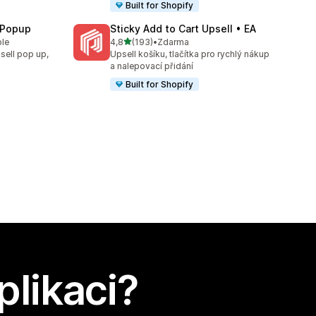
Built for Shopify
 Popup
Sticky Add to Cart Upsell • EA
z 5 hvězd
ble
4,8
(193)
•
Zdarma
Celkový počet recenzí: 193
sell pop up,
Upsell košíku, tlačítka pro rychlý nákup
a nalepovací přidání
Built for Shopify
plikaci?