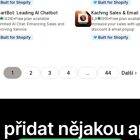
Built for Shopify
Built for Shopify
artBot: Leading AI Chatbot
Kaching Sales & Email
z 5 hvězd
z 5 hvězd
(428)
•
Free plan available
4,9
(99)
•
Free plan availa
kový počet recenzí: 428
Celkový počet recenzí: 99
imited AI Chat: Enhancing Sales and
Increase your sales with up
roving Service
discount & email popup
Built for Shopify
Built for Shopify
Další
1
2
3
4
…
44
přidat nějakou a