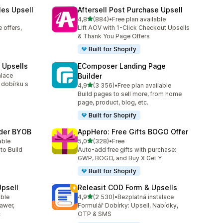
les Upsell
Aftersell Post Purchase Upsell
z 5 hvězd
4,8
(884)
•
Free plan available
Celkový počet recenzí: 884
 offers,
Lift AOV with 1-Click Checkout Upsells
& Thank You Page Offers
Built for Shopify
 Upsells
EComposer Landing Page
alace
Builder
3
 dobírku s
z 5 hvězd
4,9
(3 356)
•
Free plan available
Celkový počet recenzí: 3356
Build pages to sell more, from home
page, product, blog, etc.
Built for Shopify
lder BYOB
AppHero: Free Gifts BOGO Offer
z 5 hvězd
able
5,0
(328)
•
Free
3
Celkový počet recenzí: 328
to Build
Auto-add free gifts with purchase:
GWP, BOGO, and Buy X Get Y
Built for Shopify
Upsell
Releasit COD Form & Upsells
z 5 hvězd
able
4,9
(2 530)
•
Bezplatná instalace
9
Celkový počet recenzí: 2530
rawer,
Formulář Dobírky: Upsell, Nabídky,
c
OTP & SMS