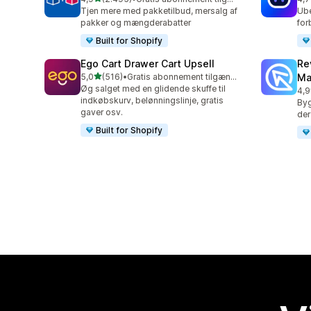
2495 anmeldelser i alt
427
Tjen mere med pakketilbud, mersalg af
Ube
pakker og mængderabatter
for
Built for Shopify
Ego Cart Drawer Cart Upsell
Re
ud af 5 stjerner
5,0
(516)
•
Gratis abonnement tilgængeligt
Ma
516 anmeldelser i alt
Øg salget med en glidende skuffe til
4,9
430
indkøbskurv, belønningslinje, gratis
Byg
gaver osv.
der
Built for Shopify