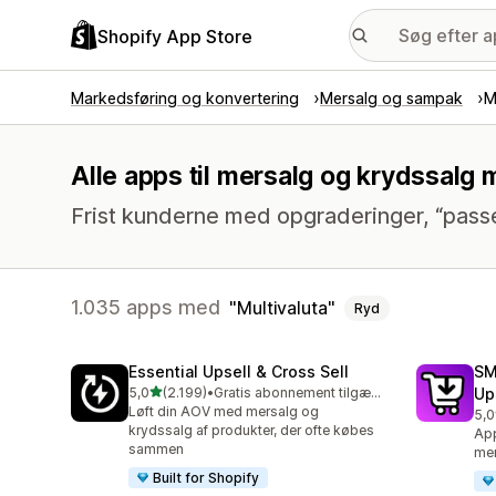
Shopify App Store
Markedsføring og konvertering
Mersalg og sampak
M
Alle apps til mersalg og krydssalg 
Frist kunderne med opgraderinger, “pass
1.035 apps med
Multivaluta
Ryd
Essential Upsell & Cross Sell
SM
ud af 5 stjerner
5,0
(2.199)
•
Gratis abonnement tilgængeligt
Up
2199 anmeldelser i alt
Løft din AOV med mersalg og
5,0
592
krydssalg af produkter, der ofte købes
App
sammen
mer
Built for Shopify