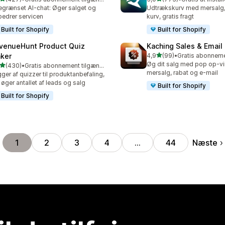
 anmeldelser i alt
773 anmeldelser i alt
grænset AI-chat: Øger salget og
Udtrækskurv med mersalg, 
bedrer servicen
kurv, gratis fragt
Built for Shopify
Built for Shopify
venueHunt Product Quiz
Kaching Sales & Email
ud af 5 stjerner
ker
4,9
(99)
•
99 anmeldelser i alt
Øg dit salg med pop op-vin
ud af 5 stjerner
(430)
•
Gratis abonnement tilgængeligt
 anmeldelser i alt
mersalg, rabat og e-mail
ger af quizzer til produktanbefaling,
 øger antallet af leads og salg
Built for Shopify
Built for Shopify
Næste
1
2
3
4
…
44