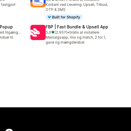
2527 anmeldelser i alt
fastgjort
Kontant ved Levering: Upsell, Tilbud,
OTP & SMS
Built for Shopify
 Popup
FBP | Fast Bundle & Upsell App
ud af 5 stjerner
Gratis abonnement tilgængeligt
5,0
(2.957)
•
Gratis at installere
2957 anmeldelser i alt
duer til
Mersalgsapp, mix og match, 2 for 1,
gave og mængderabat