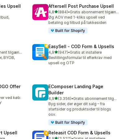
les Upsell
Aftersell Post Purchase Upsell
ud af 5 stjerner
4,8
(884)
•
Gratis abonnement tilgængeligt
884 anmeldelser i alt
lbud,
Øg AOV med 1-kliks upsell ved
betaling og tilbud på takkesiden
Built for Shopify
EasySell ‑ COD Form & Upsells
ud af 5 stjerner
Gratis abonnement tilgængeligt
4,9
(947)
•
Gratis at installere
947 anmeldelser i alt
r, BYOB,
Bestillingsformular til efterkrav med
upsell og OTP
OGO Offer
EComposer Landing Page
Builder
ver ved køb:
ud af 5 stjerner
4,9
(3.356)
•
Gratis abonnement tilgængeligt
3356 anmeldelser i alt
Y
Byg sider, der øger dit salg – fra
startsider og produktsider til blogs
osv.
Built for Shopify
t Upsell
Releasit COD Form & Upsells
ud af 5 stjerner
lere
4,9
(2.527)
•
Gratis at installere