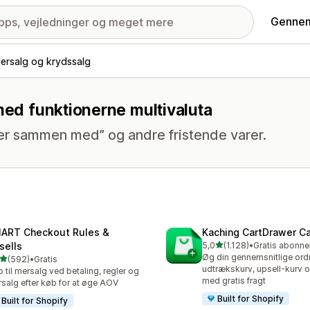
Gennem
ersalg og krydssalg
med funktionerne multivaluta
er sammen med” og andre fristende varer.
ART Checkout Rules &
Kaching CartDrawer Ca
ud af 5 stjerner
sells
5,0
(1.128)
•
1128 anmeldelser i alt
Øg din gennemsnitlige ord
ud af 5 stjerner
(592)
•
Gratis
 anmeldelser i alt
udtrækskurv, upsell-kurv 
 til mersalg ved betaling, regler og
med gratis fragt
salg efter køb for at øge AOV
Built for Shopify
Built for Shopify