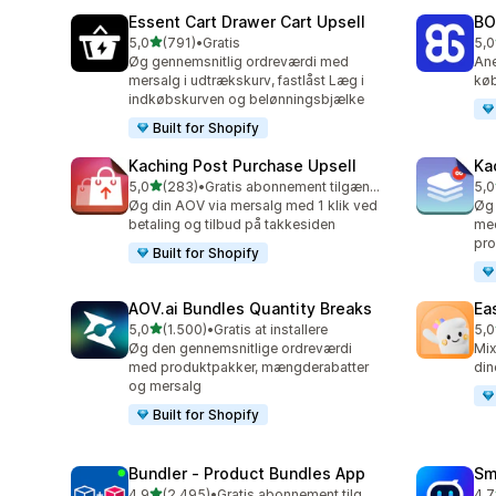
Essent Cart Drawer Cart Upsell
BO
ud af 5 stjerner
5,0
(791)
•
Gratis
5,0
791 anmeldelser i alt
403
Øg gennemsnitlig ordreværdi med
Ane
mersalg i udtrækskurv, fastlåst Læg i
køb
indkøbskurven og belønningsbjælke
Built for Shopify
Kaching Post Purchase Upsell
Ka
ud af 5 stjerner
5,0
(283)
•
Gratis abonnement tilgængeligt
5,0
283 anmeldelser i alt
508
Øg din AOV via mersalg med 1 klik ved
Øg 
betaling og tilbud på takkesiden
med
pro
Built for Shopify
AOV.ai Bundles Quantity Breaks
Ea
ud af 5 stjerner
5,0
(1.500)
•
Gratis at installere
5,0
1500 anmeldelser i alt
263
Øg den gennemsnitlige ordreværdi
Mix
med produktpakker, mængderabatter
din
og mersalg
Built for Shopify
Bundler ‑ Product Bundles App
Sm
ud af 5 stjerner
4,9
(2.495)
•
Gratis abonnement tilgængeligt
4,7