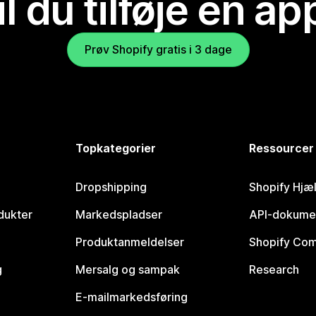
il du tilføje en ap
Prøv Shopify gratis i 3 dage
Topkategorier
Ressourcer
Dropshipping
Shopify Hjæ
dukter
Markedspladser
API-dokume
Produktanmeldelser
Shopify Co
g
Mersalg og sampak
Research
E-mailmarkedsføring