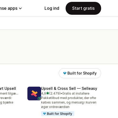
se apps
Log ind
Start gratis
Built for Shopify
rt Upsell
Upsell & Cross Sell — Selleasy
ud af 5 stjerner
Gratis abonnement tilgængeligt
4,9
(2.479)
•
Gratis at installere
2479 anmeldelser i alt
reværdi:
Pakketilbud med produkter, der ofte
og bjælke
købes sammen, og mersalg i kurven
øger ordreværdien
Built for Shopify