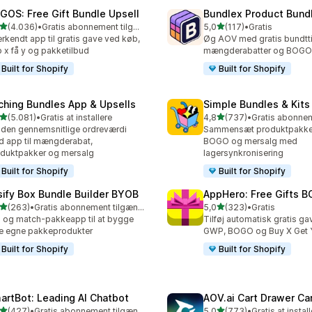
GOS: Free Gift Bundle Upsell
Bundlex Product Bund
ud af 5 stjerner
ud af 5 stjerner
(4.036)
•
Gratis abonnement tilgængeligt
5,0
(117)
•
Gratis
6 anmeldelser i alt
117 anmeldelser i alt
rkendt app til gratis gave ved køb,
Øg AOV med gratis bundtti
 x få y og pakketilbud
mængderabatter og BOGO
Built for Shopify
Built for Shopify
ching Bundles App & Upsells
Simple Bundles & Kits
ud af 5 stjerner
ud af 5 stjerner
(5.081)
•
Gratis at installere
4,8
(737)
•
1 anmeldelser i alt
737 anmeldelser i alt
den gennemsnitlige ordreværdi
Sammensæt produktpakke
 app til mængderabat,
BOGO og mersalg med
duktpakker og mersalg
lagersynkronisering
Built for Shopify
Built for Shopify
sify Box Bundle Builder BYOB
AppHero: Free Gifts B
ud af 5 stjerner
ud af 5 stjerner
(263)
•
Gratis abonnement tilgængeligt
5,0
(323)
•
Gratis
 anmeldelser i alt
323 anmeldelser i alt
 og match-pakkeapp til at bygge
Tilføj automatisk gratis ga
e egne pakkeprodukter
GWP, BOGO og Buy X Get 
Built for Shopify
Built for Shopify
artBot: Leading AI Chatbot
AOV.ai Cart Drawer Car
ud af 5 stjerner
ud af 5 stjerner
(427)
•
Gratis abonnement tilgængeligt
5,0
(773)
•
Gratis at instal