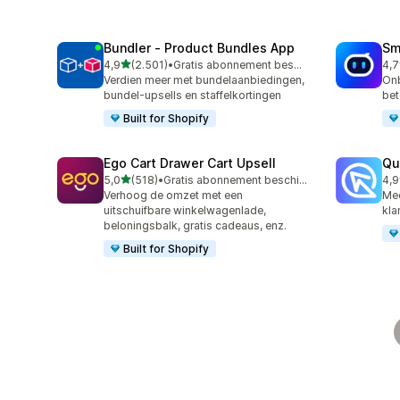
Bundler ‑ Product Bundles App
Sm
van 5 sterren
4,9
(2.501)
•
Gratis abonnement beschikbaar
4,7
2501 recensies in totaal
428
Verdien meer met bundelaanbiedingen,
Onb
bundel-upsells en staffelkortingen
bet
Built for Shopify
Ego Cart Drawer Cart Upsell
Qu
van 5 sterren
5,0
(518)
•
Gratis abonnement beschikbaar
4,9
518 recensies in totaal
431
Verhoog de omzet met een
Mee
uitschuifbare winkelwagenlade,
kla
beloningsbalk, gratis cadeaus, enz.
Built for Shopify