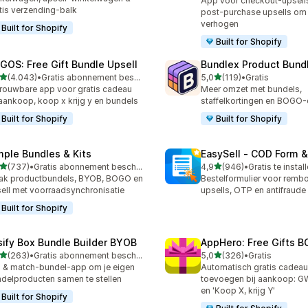
App voor checkout-upsells
tis verzending-balk
post-purchase upsells om 
verhogen
Built for Shopify
Built for Shopify
GOS: Free Gift Bundle Upsell
Bundlex Product Bund
van 5 sterren
van 5 sterren
(4.043)
•
Gratis abonnement beschikbaar
5,0
(119)
•
Gratis
3 recensies in totaal
119 recensies in totaal
rouwbare app voor gratis cadeau
Meer omzet met bundels,
 aankoop, koop x krijg y en bundels
staffelkortingen en BOGO-
Built for Shopify
Built for Shopify
mple Bundles & Kits
EasySell ‑ COD Form &
van 5 sterren
van 5 sterren
(737)
•
Gratis abonnement beschikbaar
4,9
(946)
•
Gratis te instal
 recensies in totaal
946 recensies in totaal
ak productbundels, BYOB, BOGO en
Bestelformulier voor remb
ell met voorraadsynchronisatie
upsells, OTP en antifraude
Built for Shopify
sify Box Bundle Builder BYOB
AppHero: Free Gifts B
van 5 sterren
van 5 sterren
(263)
•
Gratis abonnement beschikbaar
5,0
(326)
•
Gratis
 recensies in totaal
326 recensies in totaal
 & match-bundel-app om je eigen
Automatisch gratis cadea
delproducten samen te stellen
toevoegen bij aankoop: 
en 'Koop X, krijg Y'
Built for Shopify