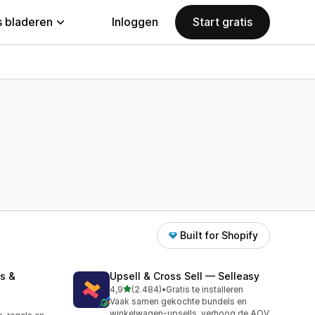
 bladeren
Inloggen
Start gratis
Built for Shopify
s &
Upsell & Cross Sell — Selleasy
van 5 sterren
4,9
(2.484)
•
Gratis te installeren
2484 recensies in totaal
Vaak samen gekochte bundels en
winkelwagen-upsells, verhoog de AOV