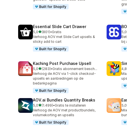
gra
Built for Shopify
Essential Slide Cart Drawer
BO
van 5 sterren
5,0
(801)
•
Gratis
5,0
801 recensies in totaal
404
Verhoog AOV met Slide Cart upsells &
Bet
sticky add to cart
bij
Built for Shopify
Kaching Post Purchase Upsell
Si
van 5 sterren
5,0
(283)
•
Gratis abonnement beschikbaar
4,8
283 recensies in totaal
737
Verhoog de AOV via 1-click checkout-
Ma
upsells en aanbiedingen op de
ups
bedankpagina
Built for Shopify
AOV.ai Bundles Quantity Breaks
Ea
van 5 sterren
5,0
(1.499)
•
Gratis te installeren
5,0
1499 recensies in totaal
263
Verhoog de AOV met productbundels,
Mix
volumekorting en upsells
bun
Built for Shopify