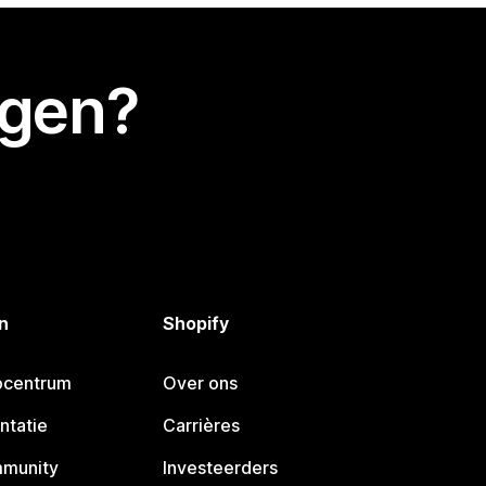
egen?
n
Shopify
pcentrum
Over ons
ntatie
Carrières
mmunity
Investeerders