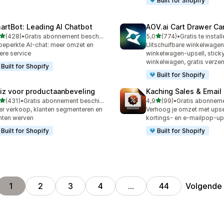
Built for Shopify
artBot: Leading AI Chatbot
AOV.ai Cart Drawer Car
van 5 sterren
van 5 sterren
(428)
•
Gratis abonnement beschikbaar
5,0
(774)
•
Gratis te instal
 recensies in totaal
774 recensies in totaal
eperkte AI-chat: meer omzet en
Uitschuifbare winkelwage
ere service
winkelwagen-upsell, stick
winkelwagen, gratis verze
Built for Shopify
Built for Shopify
iz voor productaanbeveling
Kaching Sales & Email
van 5 sterren
van 5 sterren
(431)
•
Gratis abonnement beschikbaar
4,9
(99)
•
 recensies in totaal
99 recensies in totaal
r verkoop, klanten segmenteren en
Verhoog je omzet met upsel
nten werven
kortings- en e-mailpop-u
Built for Shopify
Built for Shopify
Volgende
1
2
3
4
…
44