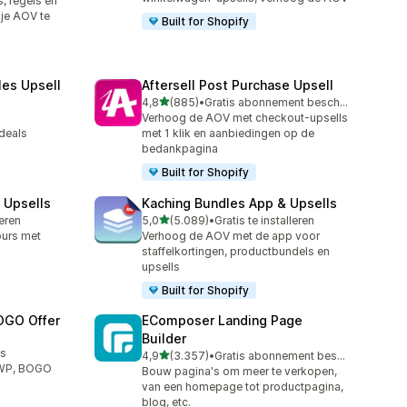
, regels en
je AOV te
Built for Shopify
les Upsell
Aftersell Post Purchase Upsell
van 5 sterren
4,8
(885)
•
Gratis abonnement beschikbaar
885 recensies in totaal
Verhoog de AOV met checkout-upsells
deals
met 1 klik en aanbiedingen op de
bedankpagina
Built for Shopify
 Upsells
Kaching Bundles App & Upsells
van 5 sterren
leren
5,0
(5.089)
•
Gratis te installeren
5089 recensies in totaal
ours met
Verhoog de AOV met de app voor
staffelkortingen, productbundels en
upsells
Built for Shopify
OGO Offer
EComposer Landing Page
Builder
us
van 5 sterren
4,9
(3.357)
•
Gratis abonnement beschikbaar
3357 recensies in totaal
GWP, BOGO
Bouw pagina's om meer te verkopen,
van een homepage tot productpagina,
blog, etc.