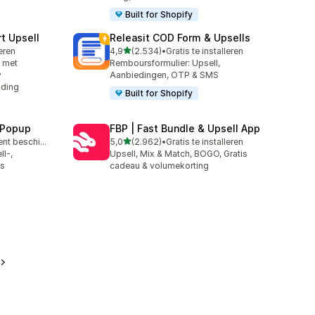
Built for Shopify
t Upsell
Releasit COD Form & Upsells
van 5 sterren
leren
4,9
(2.534)
•
Gratis te installeren
2534 recensies in totaal
n met
Remboursformulier: Upsell,
y
Aanbiedingen, OTP & SMS
nding
Built for Shopify
 Popup
FBP | Fast Bundle & Upsell App
van 5 sterren
Gratis abonnement beschikbaar
5,0
(2.962)
•
Gratis te installeren
2962 recensies in totaal
l-,
Upsell, Mix & Match, BOGO, Gratis
ps
cadeau & volumekorting