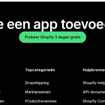
je een app toevo
Probeer Shopify 3 dagen gratis
Topcategorieën
Hulpbronne
Dropshipping
Shopify-hel
n
Marktplaatsen
API-docume
pen
Productrecensies
Shopify Co