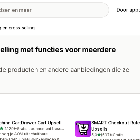
Door apps
g en cross-selling
selling met functies voor meerdere
rde producten en andere aanbiedingen die ze
ching CartDrawer Cart Upsell
SMART Checkout Rule
van 5 sterren
(1.129)
•
Gratis abonnement beschikbaar
Upsells
9 recensies in totaal
hoog je AOV: uitschuifbare
van 5 sterren
5,0
(597)
•
Gratis
597 recensies in totaal
kelwagen, upsell-winkelwagen &