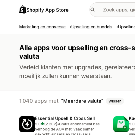
Shopify App Store
Marketing en conversie
Upselling en bundels
Upsellin
Alle apps voor upselling en cross-
valuta
Verleid klanten met upgrades, gerelatee
moeilijk zullen kunnen weerstaan.
1.040 apps met
Meerdere valuta
Wissen
Essential Upsell & Cross Sell
Ka
van 5 sterren
5,0
(2.202)
•
Gratis abonnement beschikbaar
5,0
2202 recensies in totaal
112
Verhoog de AOV met 'vaak samen
Ver
gekocht'-upsells en cross-sells
win