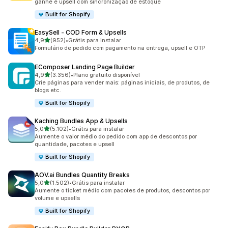
ganhe e upsell com sincronização de estoque
Built for Shopify
EasySell ‑ COD Form & Upsells
de 5 estrelas
4,9
(952)
•
Grátis para instalar
952 avaliações ao todo
Formulário de pedido com pagamento na entrega, upsell e OTP
EComposer Landing Page Builder
de 5 estrelas
4,9
(3.356)
•
Plano gratuito disponível
3356 avaliações ao todo
Crie páginas para vender mais: páginas iniciais, de produtos, de
blogs etc.
Built for Shopify
Kaching Bundles App & Upsells
de 5 estrelas
5,0
(5.102)
•
Grátis para instalar
5102 avaliações ao todo
Aumente o valor médio do pedido com app de descontos por
quantidade, pacotes e upsell
Built for Shopify
AOV.ai Bundles Quantity Breaks
de 5 estrelas
5,0
(1.502)
•
Grátis para instalar
1502 avaliações ao todo
Aumente o ticket médio com pacotes de produtos, descontos por
volume e upsells
Built for Shopify