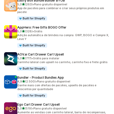
Easify Box Bundle Builder BYOB
de 5 estrelas
5,0
(263)
•
Plano gratuito disponível
263 avaliações ao todo
App de pacotes para combinar e criar seus próprios produtos em
pacote
Built for Shopify
AppHero: Free Gifts BOGO Offer
de 5 estrelas
5,0
(328)
•
Grátis
328 avaliações ao todo
Adição automática de brindes na compra: GWP, BOGO e Compre X,
Leve Y
Built for Shopify
AOV.ai Cart Drawer Cart Upsell
de 5 estrelas
5,0
(777)
•
Grátis para instalar
777 avaliações ao todo
Carrinho lateral com upsell no carrinho, carrinho fixo e frete grátis
Built for Shopify
Bundler ‑ Product Bundles App
de 5 estrelas
4,9
(2.500)
•
Plano gratuito disponível
2500 avaliações ao todo
Ganhe mais com ofertas de pacotes, upsells de pacotes e
descontos por quantidade
Built for Shopify
Ego Cart Drawer Cart Upsell
de 5 estrelas
5,0
(519)
•
Plano gratuito disponível
519 avaliações ao todo
Aumente as vendas com carrinho lateral, barra de recompensas,