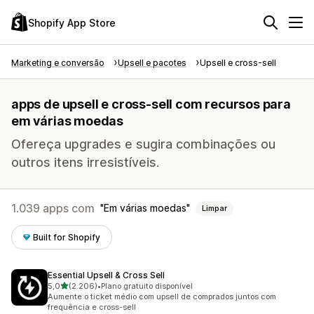
Shopify App Store
Marketing e conversão
Upsell e pacotes
Upsell e cross-sell
apps de upsell e cross-sell com recursos para
em várias moedas
Ofereça upgrades e sugira combinações ou
outros itens irresistíveis.
1.039 apps com
Em várias moedas
Limpar
Built for Shopify
Essential Upsell & Cross Sell
de 5 estrelas
5,0
(2.206)
•
Plano gratuito disponível
2206 avaliações ao todo
Aumente o ticket médio com upsell de comprados juntos com
frequência e cross-sell