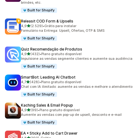
brindes, etc.
Built for Shopify
Releasit COD Form & Upsells
de 5 estrelas
4,9
(2.529)
•
Grátis para instalar
2529 avaliações ao todo
Formulário na Entrega: Upsell, Ofertas, OTP & SMS
Built for Shopify
Quiz Recomendação de Produtos
de 5 estrelas
4,9
(432)
•
Plano gratuito disponível
432 avaliações ao todo
Impulsione as vendas segmente clientes e aumente sua audiência
Built for Shopify
SmartBot: Leading AI Chatbot
de 5 estrelas
4,7
(428)
•
Plano gratuito disponível
428 avaliações ao todo
Chat com IA ilimitado: aumente as vendas e melhore o atendimento
Built for Shopify
Kaching Sales & Email Popup
de 5 estrelas
4,9
(99)
•
Plano gratuito disponível
99 avaliações ao todo
Aumente as vendas com pop-up de upsell, desconto e e-mail
Built for Shopify
EA • Sticky Add to Cart Drawer
de 5 estrelas