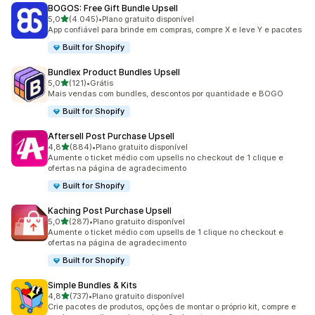
BOGOS: Free Gift Bundle Upsell
de 5 estrelas
5,0
(4.045)
•
Plano gratuito disponível
4045 avaliações ao todo
App confiável para brinde em compras, compre X e leve Y e pacotes
Built for Shopify
Bundlex Product Bundles Upsell
de 5 estrelas
5,0
(121)
•
Grátis
121 avaliações ao todo
Mais vendas com bundles, descontos por quantidade e BOGO
Built for Shopify
Aftersell Post Purchase Upsell
de 5 estrelas
4,8
(884)
•
Plano gratuito disponível
884 avaliações ao todo
Aumente o ticket médio com upsells no checkout de 1 clique e
ofertas na página de agradecimento
Built for Shopify
Kaching Post Purchase Upsell
de 5 estrelas
5,0
(287)
•
Plano gratuito disponível
287 avaliações ao todo
Aumente o ticket médio com upsells de 1 clique no checkout e
ofertas na página de agradecimento
Built for Shopify
Simple Bundles & Kits
de 5 estrelas
4,8
(737)
•
Plano gratuito disponível
737 avaliações ao todo
Crie pacotes de produtos, opções de montar o próprio kit, compre e