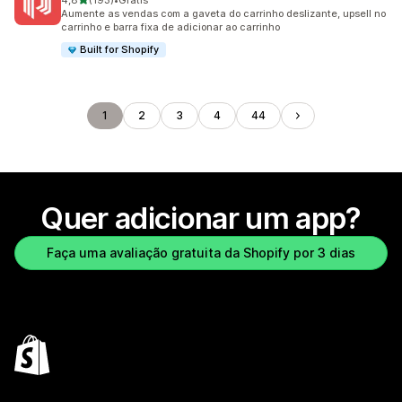
4,8
(193)
•
Grátis
193 avaliações ao todo
Aumente as vendas com a gaveta do carrinho deslizante, upsell no
carrinho e barra fixa de adicionar ao carrinho
Built for Shopify
1
2
3
4
44
Quer adicionar um app?
Faça uma avaliação gratuita da Shopify por 3 dias