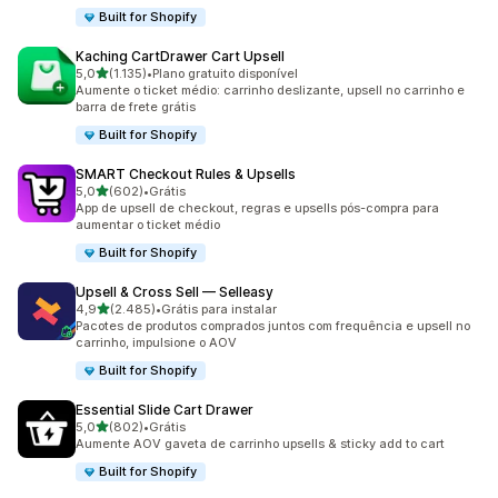
Built for Shopify
Kaching CartDrawer Cart Upsell
de 5 estrelas
5,0
(1.135)
•
Plano gratuito disponível
1135 avaliações ao todo
Aumente o ticket médio: carrinho deslizante, upsell no carrinho e
barra de frete grátis
Built for Shopify
SMART Checkout Rules & Upsells
de 5 estrelas
5,0
(602)
•
Grátis
602 avaliações ao todo
App de upsell de checkout, regras e upsells pós-compra para
aumentar o ticket médio
Built for Shopify
Upsell & Cross Sell — Selleasy
de 5 estrelas
4,9
(2.485)
•
Grátis para instalar
2485 avaliações ao todo
Pacotes de produtos comprados juntos com frequência e upsell no
carrinho, impulsione o AOV
Built for Shopify
Essential Slide Cart Drawer
de 5 estrelas
5,0
(802)
•
Grátis
802 avaliações ao todo
Aumente AOV gaveta de carrinho upsells & sticky add to cart
Built for Shopify