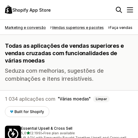
Shopify App Store
Marketing e conversão
Vendas superiores e pacotes
Faça vendas su
Todas as aplicações de vendas superiores e
vendas cruzadas com funcionalidades de
várias moedas
Seduza com melhorias, sugestões de
combinações e itens irresistíveis.
1 034 aplicações com
Várias moedas
Limpar
Built for Shopify
Essential Upsell & Cross Sell
de 5 estrelas
5,0
(2.199)
•
Free plan available
2199 total de avaliações
Lift AOV with Frequently Bought Together Upsell and Cross-sell