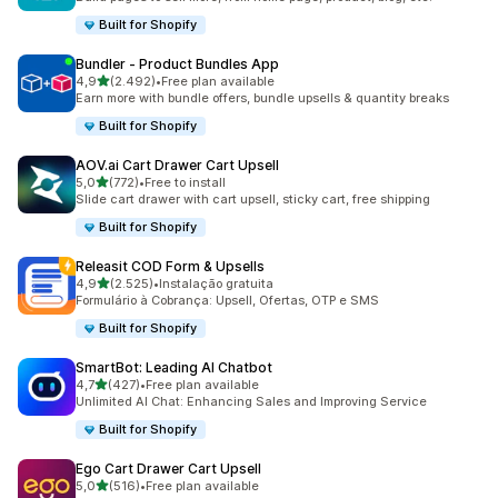
Built for Shopify
Bundler ‑ Product Bundles App
de 5 estrelas
4,9
(2.492)
•
Free plan available
2492 total de avaliações
Earn more with bundle offers, bundle upsells & quantity breaks
Built for Shopify
AOV.ai Cart Drawer Cart Upsell
de 5 estrelas
5,0
(772)
•
Free to install
772 total de avaliações
Slide cart drawer with cart upsell, sticky cart, free shipping
Built for Shopify
Releasit COD Form & Upsells
de 5 estrelas
4,9
(2.525)
•
Instalação gratuita
2525 total de avaliações
Formulário à Cobrança: Upsell, Ofertas, OTP e SMS
Built for Shopify
SmartBot: Leading AI Chatbot
de 5 estrelas
4,7
(427)
•
Free plan available
427 total de avaliações
Unlimited AI Chat: Enhancing Sales and Improving Service
Built for Shopify
Ego Cart Drawer Cart Upsell
de 5 estrelas
5,0
(516)
•
Free plan available
516 total de avaliações