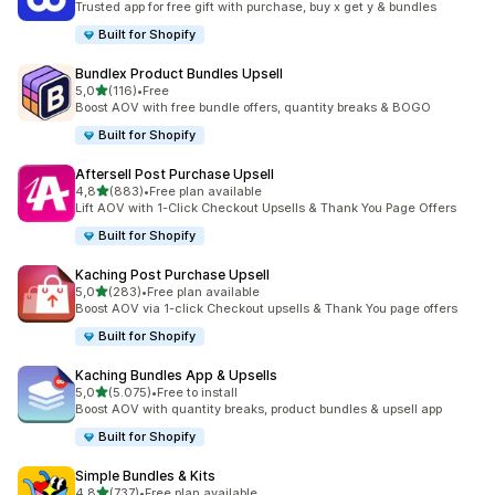
Trusted app for free gift with purchase, buy x get y & bundles
Built for Shopify
Bundlex Product Bundles Upsell
de 5 estrelas
5,0
(116)
•
Free
116 total de avaliações
Boost AOV with free bundle offers, quantity breaks & BOGO
Built for Shopify
Aftersell Post Purchase Upsell
de 5 estrelas
4,8
(883)
•
Free plan available
883 total de avaliações
Lift AOV with 1-Click Checkout Upsells & Thank You Page Offers
Built for Shopify
Kaching Post Purchase Upsell
de 5 estrelas
5,0
(283)
•
Free plan available
283 total de avaliações
Boost AOV via 1-click Checkout upsells & Thank You page offers
Built for Shopify
Kaching Bundles App & Upsells
de 5 estrelas
5,0
(5.075)
•
Free to install
5075 total de avaliações
Boost AOV with quantity breaks, product bundles & upsell app
Built for Shopify
Simple Bundles & Kits
de 5 estrelas
4,8
(737)
•
Free plan available