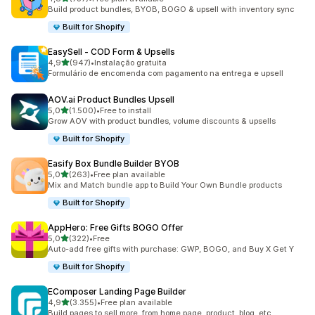
737 total de avaliações
Build product bundles, BYOB, BOGO & upsell with inventory sync
Built for Shopify
EasySell ‑ COD Form & Upsells
de 5 estrelas
4,9
(947)
•
Instalação gratuita
947 total de avaliações
Formulário de encomenda com pagamento na entrega e upsell
AOV.ai Product Bundles Upsell
de 5 estrelas
5,0
(1.500)
•
Free to install
1500 total de avaliações
Grow AOV with product bundles, volume discounts & upsells
Built for Shopify
Easify Box Bundle Builder BYOB
de 5 estrelas
5,0
(263)
•
Free plan available
263 total de avaliações
Mix and Match bundle app to Build Your Own Bundle products
Built for Shopify
AppHero: Free Gifts BOGO Offer
de 5 estrelas
5,0
(322)
•
Free
322 total de avaliações
Auto-add free gifts with purchase: GWP, BOGO, and Buy X Get Y
Built for Shopify
EComposer Landing Page Builder
de 5 estrelas
4,9
(3.355)
•
Free plan available
3355 total de avaliações
Build pages to sell more, from home page, product, blog, etc.