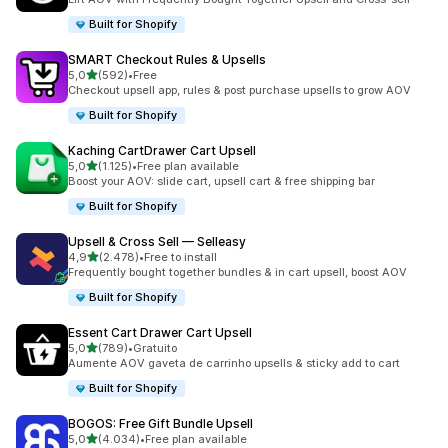
Built for Shopify
SMART Checkout Rules & Upsells
de 5 estrelas
5,0
(592)
•
Free
592 total de avaliações
Checkout upsell app, rules & post purchase upsells to grow AOV
Built for Shopify
Kaching CartDrawer Cart Upsell
de 5 estrelas
5,0
(1.125)
•
Free plan available
1125 total de avaliações
Boost your AOV: slide cart, upsell cart & free shipping bar
Built for Shopify
Upsell & Cross Sell — Selleasy
de 5 estrelas
4,9
(2.478)
•
Free to install
2478 total de avaliações
Frequently bought together bundles & in cart upsell, boost AOV
Built for Shopify
Essent Cart Drawer Cart Upsell
de 5 estrelas
5,0
(789)
•
Gratuito
789 total de avaliações
Aumente AOV gaveta de carrinho upsells & sticky add to cart
Built for Shopify
BOGOS: Free Gift Bundle Upsell
de 5 estrelas
5,0
(4.034)
•
Free plan available
4034 total de avaliações