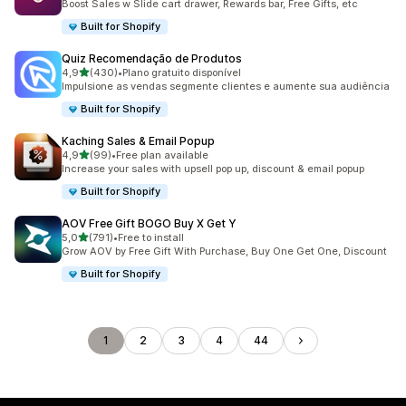
Boost Sales w Slide cart drawer, Rewards bar, Free Gifts, etc
Built for Shopify
Quiz Recomendação de Produtos
de 5 estrelas
4,9
(430)
•
Plano gratuito disponível
430 total de avaliações
Impulsione as vendas segmente clientes e aumente sua audiência
Built for Shopify
Kaching Sales & Email Popup
de 5 estrelas
4,9
(99)
•
Free plan available
99 total de avaliações
Increase your sales with upsell pop up, discount & email popup
Built for Shopify
AOV Free Gift BOGO Buy X Get Y
de 5 estrelas
5,0
(791)
•
Free to install
791 total de avaliações
Grow AOV by Free Gift With Purchase, Buy One Get One, Discount
Built for Shopify
1
2
3
4
44