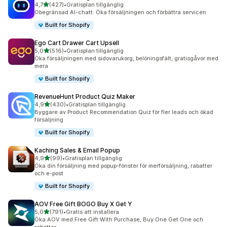
av 5 stjärnor
4,7
(427)
•
Gratisplan tillgänglig
427 recensioner totalt
Obegränsad AI-chatt: Öka försäljningen och förbättra servicen
Built for Shopify
Ego Cart Drawer Cart Upsell
av 5 stjärnor
5,0
(516)
•
Gratisplan tillgänglig
516 recensioner totalt
Öka försäljningen med sidovarukorg, belöningsfält, gratisgåvor med
mera
Built for Shopify
RevenueHunt Product Quiz Maker
av 5 stjärnor
4,9
(430)
•
Gratisplan tillgänglig
430 recensioner totalt
Byggare av Product Recommendation Quiz för fler leads och ökad
försäljning
Built for Shopify
Kaching Sales & Email Popup
av 5 stjärnor
4,9
(99)
•
Gratisplan tillgänglig
99 recensioner totalt
Öka din försäljning med popup-fönster för merförsäljning, rabatter
och e-post
Built for Shopify
AOV Free Gift BOGO Buy X Get Y
av 5 stjärnor
5,0
(791)
•
Gratis att installera
791 recensioner totalt
Öka AOV med Free Gift With Purchase, Buy One Get One och