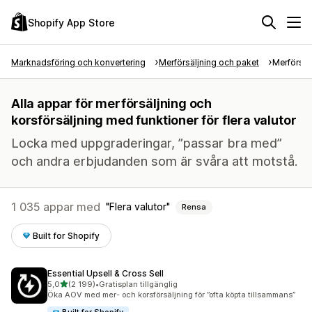
Shopify App Store
Marknadsföring och konvertering
Merförsäljning och paket
Merförsäl
Alla appar för merförsäljning och
korsförsäljning med funktioner för flera valutor
Locka med uppgraderingar, ”passar bra med”
och andra erbjudanden som är svåra att motstå.
1 035 appar med
Flera valutor
Rensa
Built for Shopify
Essential Upsell & Cross Sell
av 5 stjärnor
5,0
(2 199)
•
Gratisplan tillgänglig
2199 recensioner totalt
Öka AOV med mer- och korsförsäljning för ”ofta köpta tillsammans”