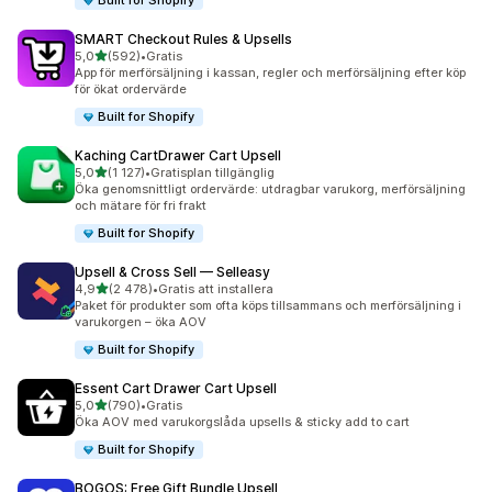
Built for Shopify
SMART Checkout Rules & Upsells
av 5 stjärnor
5,0
(592)
•
Gratis
592 recensioner totalt
App för merförsäljning i kassan, regler och merförsäljning efter köp
för ökat ordervärde
Built for Shopify
Kaching CartDrawer Cart Upsell
av 5 stjärnor
5,0
(1 127)
•
Gratisplan tillgänglig
1127 recensioner totalt
Öka genomsnittligt ordervärde: utdragbar varukorg, merförsäljning
och mätare för fri frakt
Built for Shopify
Upsell & Cross Sell — Selleasy
av 5 stjärnor
4,9
(2 478)
•
Gratis att installera
2478 recensioner totalt
Paket för produkter som ofta köps tillsammans och merförsäljning i
varukorgen – öka AOV
Built for Shopify
Essent Cart Drawer Cart Upsell
av 5 stjärnor
5,0
(790)
•
Gratis
790 recensioner totalt
Öka AOV med varukorgslåda upsells & sticky add to cart
Built for Shopify
BOGOS: Free Gift Bundle Upsell