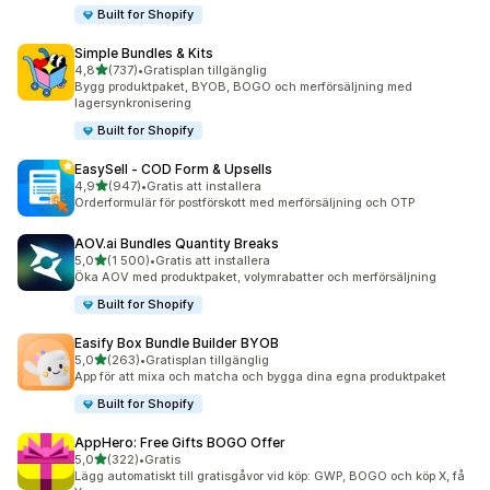
Built for Shopify
Simple Bundles & Kits
av 5 stjärnor
4,8
(737)
•
Gratisplan tillgänglig
737 recensioner totalt
Bygg produktpaket, BYOB, BOGO och merförsäljning med
lagersynkronisering
Built for Shopify
EasySell ‑ COD Form & Upsells
av 5 stjärnor
4,9
(947)
•
Gratis att installera
947 recensioner totalt
Orderformulär för postförskott med merförsäljning och OTP
AOV.ai Bundles Quantity Breaks
av 5 stjärnor
5,0
(1 500)
•
Gratis att installera
1500 recensioner totalt
Öka AOV med produktpaket, volymrabatter och merförsäljning
Built for Shopify
Easify Box Bundle Builder BYOB
av 5 stjärnor
5,0
(263)
•
Gratisplan tillgänglig
263 recensioner totalt
App för att mixa och matcha och bygga dina egna produktpaket
Built for Shopify
AppHero: Free Gifts BOGO Offer
av 5 stjärnor
5,0
(322)
•
Gratis
322 recensioner totalt
Lägg automatiskt till gratisgåvor vid köp: GWP, BOGO och köp X, få