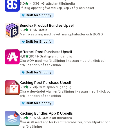
av 5 stjärnor
5,0
(4 036)
•
Gratisplan tillgänglig
4036 recensioner totalt
Pålitlig app för gåva vid köp, köp x få y och paket
Built for Shopify
Bundlex Product Bundles Upsell
av 5 stjärnor
5,0
(116)
•
Gratis
116 recensioner totalt
Mer försäljning med paket, mängdrabatter och BOGO
Built for Shopify
Aftersell Post Purchase Upsell
av 5 stjärnor
4,8
(884)
•
Gratisplan tillgänglig
884 recensioner totalt
Öka AOV med merförsäljning i kassan med ett klick och
erbjudanden på tacksidan
Built for Shopify
Kaching Post Purchase Upsell
av 5 stjärnor
5,0
(283)
•
Gratisplan tillgänglig
283 recensioner totalt
Öka ordervärdet via merförsäljning i kassan med 1 klick och
erbjudanden på tacksidan
Built for Shopify
Kaching Bundles App & Upsells
av 5 stjärnor
5,0
(5 078)
•
Gratis att installera
5078 recensioner totalt
Öka AOV med app för kvantitetsrabatter, produktpaket och
merförsäljning