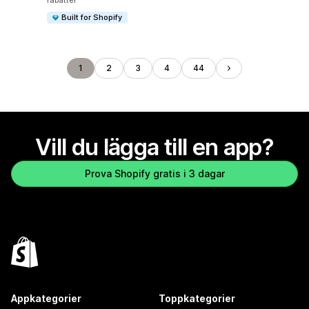
rabatter
Built for Shopify
1
2
3
4
44
Vill du lägga till en app?
Prova Shopify gratis i 3 dagar
Appkategorier
Toppkategorier