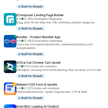
Y
Built for Shopify
EComposer Landing Page Builder
av 5 stjärnor
4,9
(3 355)
•
Gratisplan tillgänglig
3355 recensioner totalt
Bygg sidor för att sälja mer, från startsida, produkt, blogg osv.
Built for Shopify
Bundler ‑ Product Bundles App
av 5 stjärnor
4,9
(2 493)
•
Gratisplan tillgänglig
2493 recensioner totalt
Tjäna mer med paketerbjudanden, paketmerförsäljning och
mängdrabatter
Built for Shopify
AOV.ai Cart Drawer Cart Upsell
av 5 stjärnor
5,0
(772)
•
Gratis att installera
772 recensioner totalt
Utdragbar varukorg med merförsäljning, fäst varukorg och fri frakt
Built for Shopify
Releasit COD Form & Upsells
av 5 stjärnor
4,9
(2 527)
•
Gratis att installera
2527 recensioner totalt
Postförskottsformulär: Upsell, Erbjudanden, OTP & SMS
Built for Shopify
SmartBot: Leading AI Chatbot