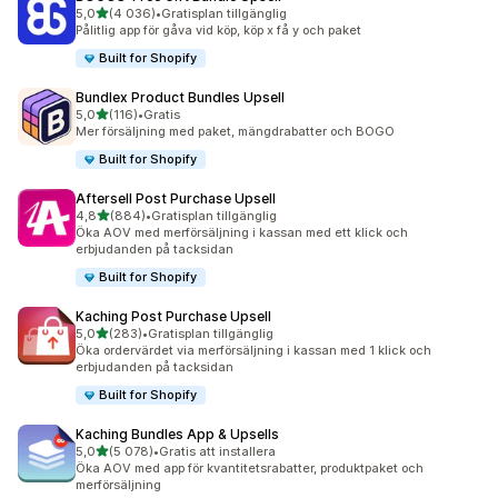
av 5 stjärnor
5,0
(4 036)
•
Gratisplan tillgänglig
4036 recensioner totalt
Pålitlig app för gåva vid köp, köp x få y och paket
Built for Shopify
Bundlex Product Bundles Upsell
av 5 stjärnor
5,0
(116)
•
Gratis
116 recensioner totalt
Mer försäljning med paket, mängdrabatter och BOGO
Built for Shopify
Aftersell Post Purchase Upsell
av 5 stjärnor
4,8
(884)
•
Gratisplan tillgänglig
884 recensioner totalt
Öka AOV med merförsäljning i kassan med ett klick och
erbjudanden på tacksidan
Built for Shopify
Kaching Post Purchase Upsell
av 5 stjärnor
5,0
(283)
•
Gratisplan tillgänglig
283 recensioner totalt
Öka ordervärdet via merförsäljning i kassan med 1 klick och
erbjudanden på tacksidan
Built for Shopify
Kaching Bundles App & Upsells
av 5 stjärnor
5,0
(5 078)
•
Gratis att installera
5078 recensioner totalt
Öka AOV med app för kvantitetsrabatter, produktpaket och
merförsäljning