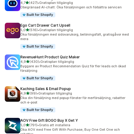
av 5 stjärnor
4,7
(427)
•
Gratisplan tillgänglig
427 recensioner totalt
Obegränsad AI-chatt: Öka försäljningen och förbättra servicen
Built for Shopify
Ego Cart Drawer Cart Upsell
av 5 stjärnor
5,0
(516)
•
Gratisplan tillgänglig
516 recensioner totalt
Öka försäljningen med sidovarukorg, belöningsfält, gratisgåvor med
mera
Built for Shopify
RevenueHunt Product Quiz Maker
av 5 stjärnor
4,9
(430)
•
Gratisplan tillgänglig
430 recensioner totalt
Byggare av Product Recommendation Quiz för fler leads och ökad
försäljning
Built for Shopify
Kaching Sales & Email Popup
av 5 stjärnor
4,9
(99)
•
Gratisplan tillgänglig
99 recensioner totalt
Öka din försäljning med popup-fönster för merförsäljning, rabatter
och e-post
Built for Shopify
AOV Free Gift BOGO Buy X Get Y
av 5 stjärnor
5,0
(791)
•
Gratis att installera
791 recensioner totalt
Öka AOV med Free Gift With Purchase, Buy One Get One och