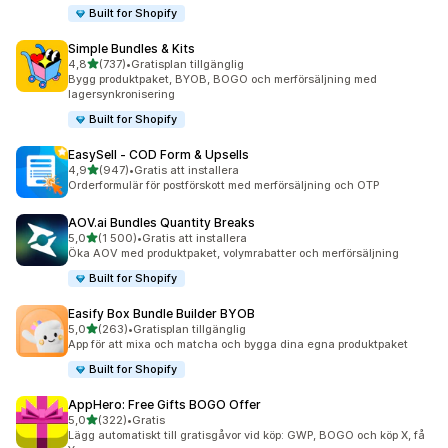
Built for Shopify
Simple Bundles & Kits
av 5 stjärnor
4,8
(737)
•
Gratisplan tillgänglig
737 recensioner totalt
Bygg produktpaket, BYOB, BOGO och merförsäljning med
lagersynkronisering
Built for Shopify
EasySell ‑ COD Form & Upsells
av 5 stjärnor
4,9
(947)
•
Gratis att installera
947 recensioner totalt
Orderformulär för postförskott med merförsäljning och OTP
AOV.ai Bundles Quantity Breaks
av 5 stjärnor
5,0
(1 500)
•
Gratis att installera
1500 recensioner totalt
Öka AOV med produktpaket, volymrabatter och merförsäljning
Built for Shopify
Easify Box Bundle Builder BYOB
av 5 stjärnor
5,0
(263)
•
Gratisplan tillgänglig
263 recensioner totalt
App för att mixa och matcha och bygga dina egna produktpaket
Built for Shopify
AppHero: Free Gifts BOGO Offer
av 5 stjärnor
5,0
(322)
•
Gratis
322 recensioner totalt
Lägg automatiskt till gratisgåvor vid köp: GWP, BOGO och köp X, få