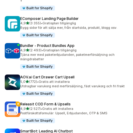
Y
Built for Shopify
EComposer Landing Page Builder
av 5 stjärnor
4,9
(3 355)
•
Gratisplan tillgänglig
3355 recensioner totalt
Bygg sidor för att sälja mer, från startsida, produkt, blogg osv.
Built for Shopify
Bundler ‑ Product Bundles App
av 5 stjärnor
4,9
(2 493)
•
Gratisplan tillgänglig
2493 recensioner totalt
Tjäna mer med paketerbjudanden, paketmerförsäljning och
mängdrabatter
Built for Shopify
AOV.ai Cart Drawer Cart Upsell
av 5 stjärnor
5,0
(772)
•
Gratis att installera
772 recensioner totalt
Utdragbar varukorg med merförsäljning, fäst varukorg och fri frakt
Built for Shopify
Releasit COD Form & Upsells
av 5 stjärnor
4,9
(2 527)
•
Gratis att installera
2527 recensioner totalt
Postförskottsformulär: Upsell, Erbjudanden, OTP & SMS
Built for Shopify
SmartBot: Leading AI Chatbot