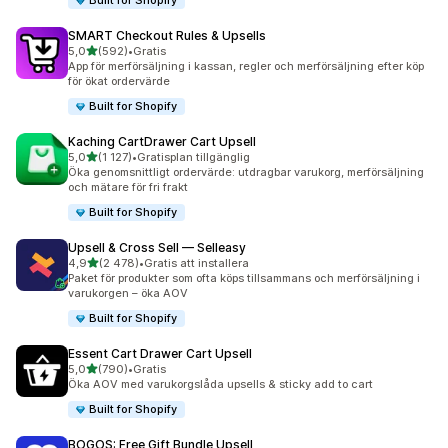
Built for Shopify
SMART Checkout Rules & Upsells
av 5 stjärnor
5,0
(592)
•
Gratis
592 recensioner totalt
App för merförsäljning i kassan, regler och merförsäljning efter köp
för ökat ordervärde
Built for Shopify
Kaching CartDrawer Cart Upsell
av 5 stjärnor
5,0
(1 127)
•
Gratisplan tillgänglig
1127 recensioner totalt
Öka genomsnittligt ordervärde: utdragbar varukorg, merförsäljning
och mätare för fri frakt
Built for Shopify
Upsell & Cross Sell — Selleasy
av 5 stjärnor
4,9
(2 478)
•
Gratis att installera
2478 recensioner totalt
Paket för produkter som ofta köps tillsammans och merförsäljning i
varukorgen – öka AOV
Built for Shopify
Essent Cart Drawer Cart Upsell
av 5 stjärnor
5,0
(790)
•
Gratis
790 recensioner totalt
Öka AOV med varukorgslåda upsells & sticky add to cart
Built for Shopify
BOGOS: Free Gift Bundle Upsell