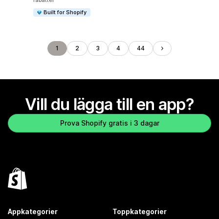
rabatter
Built for Shopify
1
2
3
4
44
Vill du lägga till en app?
Prova Shopify gratis i 3 dagar
Appkategorier
Toppkategorier