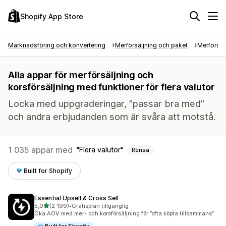
Shopify App Store
Marknadsföring och konvertering
Merförsäljning och paket
Merförsäl
Alla appar för merförsäljning och
korsförsäljning med funktioner för flera valutor
Locka med uppgraderingar, ”passar bra med”
och andra erbjudanden som är svåra att motstå.
1 035 appar med
Flera valutor
Rensa
Built for Shopify
Essential Upsell & Cross Sell
av 5 stjärnor
5,0
(2 199)
•
Gratisplan tillgänglig
2199 recensioner totalt
Öka AOV med mer- och korsförsäljning för ”ofta köpta tillsammans”