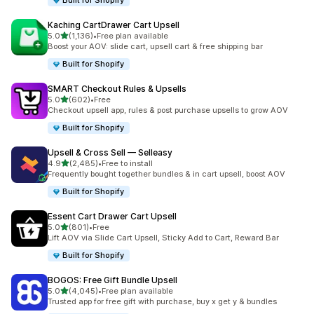
Built for Shopify
Kaching CartDrawer Cart Upsell
เต็ม 5 ดาว
5.0
(1,136)
•
Free plan available
ทั้งหมด 1136 รีวิว
Boost your AOV: slide cart, upsell cart & free shipping bar
Built for Shopify
SMART Checkout Rules & Upsells
เต็ม 5 ดาว
5.0
(602)
•
Free
ทั้งหมด 602 รีวิว
Checkout upsell app, rules & post purchase upsells to grow AOV
Built for Shopify
Upsell & Cross Sell — Selleasy
เต็ม 5 ดาว
4.9
(2,485)
•
Free to install
ทั้งหมด 2485 รีวิว
Frequently bought together bundles & in cart upsell, boost AOV
Built for Shopify
Essent Cart Drawer Cart Upsell
เต็ม 5 ดาว
5.0
(801)
•
Free
ทั้งหมด 801 รีวิว
Lift AOV via Slide Cart Upsell, Sticky Add to Cart, Reward Bar
Built for Shopify
BOGOS: Free Gift Bundle Upsell
เต็ม 5 ดาว
5.0
(4,045)
•
Free plan available
ทั้งหมด 4045 รีวิว
Trusted app for free gift with purchase, buy x get y & bundles