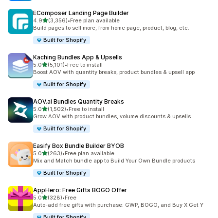
EComposer Landing Page Builder
เต็ม 5 ดาว
4.9
(3,356)
•
Free plan available
ทั้งหมด 3356 รีวิว
Build pages to sell more, from home page, product, blog, etc.
Built for Shopify
Kaching Bundles App & Upsells
เต็ม 5 ดาว
5.0
(5,101)
•
Free to install
ทั้งหมด 5101 รีวิว
Boost AOV with quantity breaks, product bundles & upsell app
Built for Shopify
AOV.ai Bundles Quantity Breaks
เต็ม 5 ดาว
5.0
(1,502)
•
Free to install
ทั้งหมด 1502 รีวิว
Grow AOV with product bundles, volume discounts & upsells
Built for Shopify
Easify Box Bundle Builder BYOB
เต็ม 5 ดาว
5.0
(263)
•
Free plan available
ทั้งหมด 263 รีวิว
Mix and Match bundle app to Build Your Own Bundle products
Built for Shopify
AppHero: Free Gifts BOGO Offer
เต็ม 5 ดาว
5.0
(328)
•
Free
ทั้งหมด 328 รีวิว
Auto-add free gifts with purchase: GWP, BOGO, and Buy X Get Y
Built for Shopify