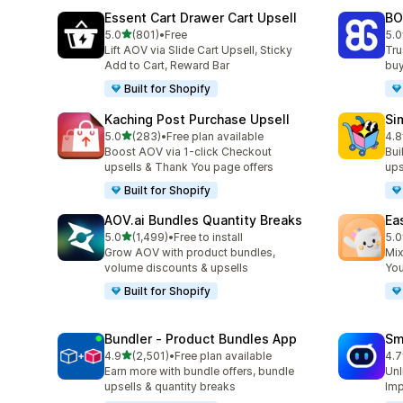
Essent Cart Drawer Cart Upsell
BO
เต็ม 5 ดาว
5.0
(801)
•
Free
5.0
ทั้งหมด 801 รีวิว
ทั้
Lift AOV via Slide Cart Upsell, Sticky
Tru
Add to Cart, Reward Bar
buy
Built for Shopify
Kaching Post Purchase Upsell
Si
เต็ม 5 ดาว
5.0
(283)
•
Free plan available
4.8
ทั้งหมด 283 รีวิว
ทั้ง
Boost AOV via 1-click Checkout
Bui
upsells & Thank You page offers
ups
Built for Shopify
AOV.ai Bundles Quantity Breaks
Ea
เต็ม 5 ดาว
5.0
(1,499)
•
Free to install
5.0
ทั้งหมด 1499 รีวิว
ทั้ง
Grow AOV with product bundles,
Mix
volume discounts & upsells
You
Built for Shopify
Bundler ‑ Product Bundles App
Sm
เต็ม 5 ดาว
4.9
(2,501)
•
Free plan available
4.7
ทั้งหมด 2501 รีวิว
ทั้ง
Earn more with bundle offers, bundle
Unl
upsells & quantity breaks
Imp