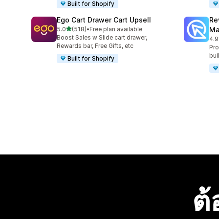
Built for Shopify
Ego Cart Drawer Cart Upsell
Re
เต็ม 5 ดาว
5.0
(518)
•
Free plan available
Ma
ทั้งหมด 518 รีวิว
Boost Sales w Slide cart drawer,
4.9
ทั้ง
Rewards bar, Free Gifts, etc
Pro
bui
Built for Shopify
ต้