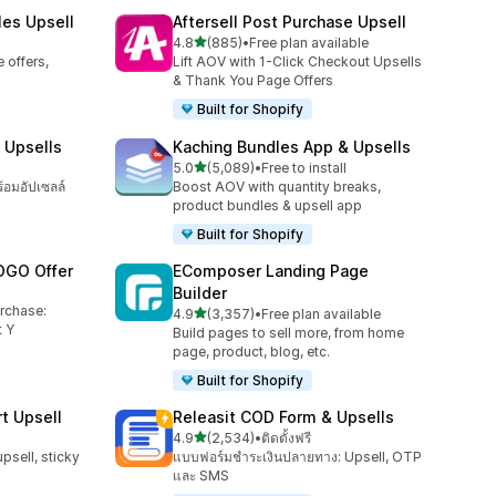
les Upsell
Aftersell Post Purchase Upsell
เต็ม 5 ดาว
4.8
(885)
•
Free plan available
ทั้งหมด 885 รีวิว
 offers,
Lift AOV with 1-Click Checkout Upsells
& Thank You Page Offers
Built for Shopify
 Upsells
Kaching Bundles App & Upsells
เต็ม 5 ดาว
5.0
(5,089)
•
Free to install
ทั้งหมด 5089 รีวิว
ร้อมอัปเซลล์
Boost AOV with quantity breaks,
product bundles & upsell app
Built for Shopify
OGO Offer
EComposer Landing Page
Builder
urchase:
เต็ม 5 ดาว
4.9
(3,357)
•
Free plan available
ทั้งหมด 3357 รีวิว
 Y
Build pages to sell more, from home
page, product, blog, etc.
Built for Shopify
t Upsell
Releasit COD Form & Upsells
เต็ม 5 ดาว
4.9
(2,534)
•
ติดตั้งฟรี
ทั้งหมด 2534 รีวิว
upsell, sticky
แบบฟอร์มชำระเงินปลายทาง: Upsell, OTP
และ SMS