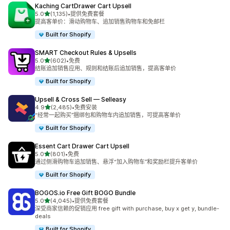
Kaching CartDrawer Cart Upsell
星（满分 5 星）
5.0
(1,135)
•
提供免费套餐
总共 1135 条评论
提高客单价：滑动购物车、追加销售购物车和免邮栏
Built for Shopify
SMART Checkout Rules & Upsells
星（满分 5 星）
5.0
(602)
•
免费
总共 602 条评论
结账追加销售应用、规则和结账后追加销售，提高客单价
Built for Shopify
Upsell & Cross Sell — Selleasy
星（满分 5 星）
4.9
(2,485)
•
免费安装
总共 2485 条评论
“经常一起购买”捆绑包和购物车内追加销售，可提高客单价
Built for Shopify
Essent Cart Drawer Cart Upsell
星（满分 5 星）
5.0
(801)
•
免费
总共 801 条评论
通过侧滑购物车追加销售、悬浮“加入购物车”和奖励栏提升客单价
Built for Shopify
BOGOS.io Free Gift BOGO Bundle
星（满分 5 星）
5.0
(4,045)
•
提供免费套餐
总共 4045 条评论
深受商家信赖的促销应用 free gift with purchase, buy x get y, bundle-
deals
Built for Shopify