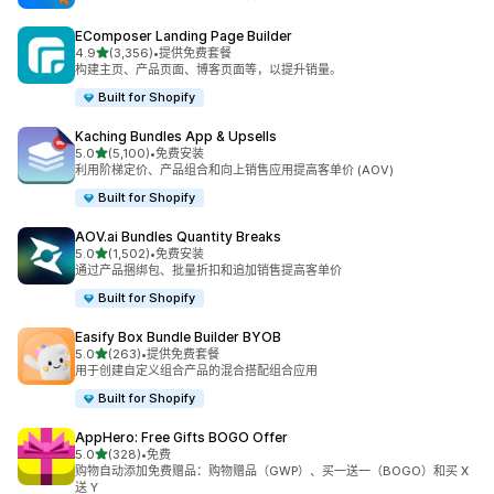
EComposer Landing Page Builder
星（满分 5 星）
4.9
(3,356)
•
提供免费套餐
总共 3356 条评论
构建主页、产品页面、博客页面等，以提升销量。
Built for Shopify
Kaching Bundles App & Upsells
星（满分 5 星）
5.0
(5,100)
•
免费安装
总共 5100 条评论
利用阶梯定价、产品组合和向上销售应用提高客单价 (AOV)
Built for Shopify
AOV.ai Bundles Quantity Breaks
星（满分 5 星）
5.0
(1,502)
•
免费安装
总共 1502 条评论
通过产品捆绑包、批量折扣和追加销售提高客单价
Built for Shopify
Easify Box Bundle Builder BYOB
星（满分 5 星）
5.0
(263)
•
提供免费套餐
总共 263 条评论
用于创建自定义组合产品的混合搭配组合应用
Built for Shopify
AppHero: Free Gifts BOGO Offer
星（满分 5 星）
5.0
(328)
•
免费
总共 328 条评论
购物自动添加免费赠品：购物赠品（GWP）、买一送一（BOGO）和买 X
送 Y