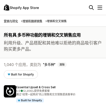
Shopify App Store
营销与转化
增销和捆绑销售
增销和交叉销售
所有具 多币种功能的增销和交叉销售应用
利用升级、产品搭配和其他难以拒绝的商品吸引客户
购买更多产品。
1,040 个应用，类别为
多币种
清除
Built for Shopify
Essential Upsell & Cross Sell
星（满分 5 星）
5.0
(2,206)
•
提供免费套餐
总共 2206 条评论
通过“经常一起购买”向上销售和交叉销售提高客单价
Built for Shopify