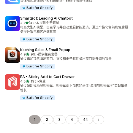
旨在增加潜在客户和销售额的产品推荐测试构建器
Built for Shopify
SmartBot: Leading AI Chatbot
星（满分 5 星）
4.7
(428)
•
提供免费套餐
总共 428 条评论
电商大型AI模型，自主学习并自动发起智能邀请，通过个性化售前和售后服
务提升销售和客户满意度
Built for Shopify
Kaching Sales & Email Popup
星（满分 5 星）
4.9
(99)
•
提供免费套餐
总共 99 条评论
通过追加销售弹出窗口、折扣和电子邮件弹出窗口提升您的销量
Built for Shopify
EA • Sticky Add to Cart Drawer
星（满分 5 星）
4.8
(193)
•
免费
总共 193 条评论
通过滑动式抽屉购物车、购物车向上销售和悬浮“添加到购物车”栏实现销量
增长
Built for Shopify
1
2
3
4
44