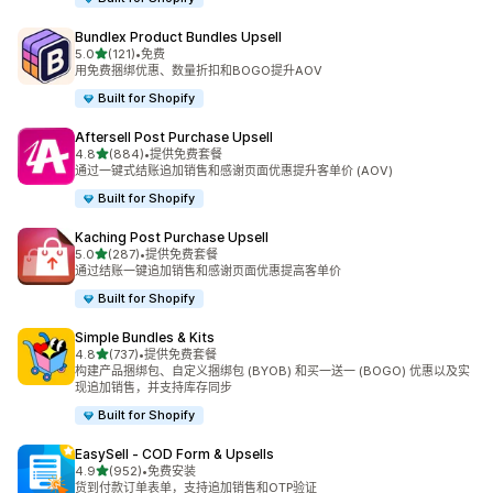
Bundlex Product Bundles Upsell
星（满分 5 星）
5.0
(121)
•
免费
总共 121 条评论
用免费捆绑优惠、数量折扣和BOGO提升AOV
Built for Shopify
Aftersell Post Purchase Upsell
星（满分 5 星）
4.8
(884)
•
提供免费套餐
总共 884 条评论
通过一键式结账追加销售和感谢页面优惠提升客单价 (AOV)
Built for Shopify
Kaching Post Purchase Upsell
星（满分 5 星）
5.0
(287)
•
提供免费套餐
总共 287 条评论
通过结账一键追加销售和感谢页面优惠提高客单价
Built for Shopify
Simple Bundles & Kits
星（满分 5 星）
4.8
(737)
•
提供免费套餐
总共 737 条评论
构建产品捆绑包、自定义捆绑包 (BYOB) 和买一送一 (BOGO) 优惠以及实
现追加销售，并支持库存同步
Built for Shopify
EasySell ‑ COD Form & Upsells
星（满分 5 星）
4.9
(952)
•
免费安装
总共 952 条评论
货到付款订单表单，支持追加销售和OTP验证