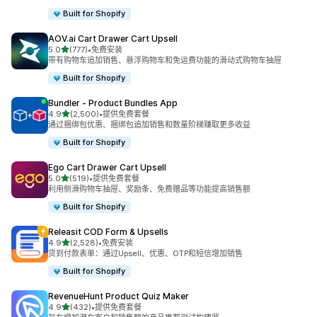
Built for Shopify
AOV.ai Cart Drawer Cart Upsell
星（满分 5 星）
5.0
(777)
•
免费安装
总共 777 条评论
带有购物车追加销售、悬浮购物车和免运费功能的滑动式购物车抽屉
Built for Shopify
Bundler ‑ Product Bundles App
星（满分 5 星）
4.9
(2,500)
•
提供免费套餐
总共 2500 条评论
通过捆绑包优惠、捆绑包追加销售和数量阶梯赚取更多收益
Built for Shopify
Ego Cart Drawer Cart Upsell
星（满分 5 星）
5.0
(519)
•
提供免费套餐
总共 519 条评论
利用侧滑购物车抽屉、奖励条、免费赠品等功能提高销售额
Built for Shopify
Releasit COD Form & Upsells
星（满分 5 星）
4.9
(2,528)
•
免费安装
总共 2528 条评论
货到付款表单：通过Upsell、优惠、OTP和短信增加销售
Built for Shopify
RevenueHunt Product Quiz Maker
星（满分 5 星）
4.9
(432)
•
提供免费套餐
总共 432 条评论