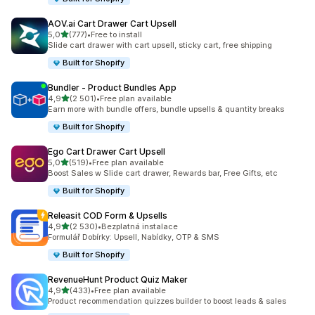
AOV.ai Cart Drawer Cart Upsell
z 5 hvězd
5,0
(777)
•
Free to install
Celkový počet recenzí: 777
Slide cart drawer with cart upsell, sticky cart, free shipping
Built for Shopify
Bundler ‑ Product Bundles App
z 5 hvězd
4,9
(2 501)
•
Free plan available
Celkový počet recenzí: 2501
Earn more with bundle offers, bundle upsells & quantity breaks
Built for Shopify
Ego Cart Drawer Cart Upsell
z 5 hvězd
5,0
(519)
•
Free plan available
Celkový počet recenzí: 519
Boost Sales w Slide cart drawer, Rewards bar, Free Gifts, etc
Built for Shopify
Releasit COD Form & Upsells
z 5 hvězd
4,9
(2 530)
•
Bezplatná instalace
Celkový počet recenzí: 2530
Formulář Dobírky: Upsell, Nabídky, OTP & SMS
Built for Shopify
RevenueHunt Product Quiz Maker
z 5 hvězd
4,9
(433)
•
Free plan available
Celkový počet recenzí: 433
Product recommendation quizzes builder to boost leads & sales