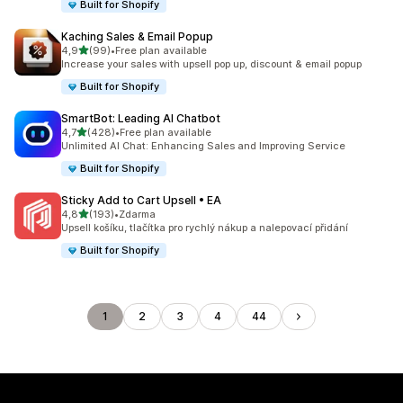
Built for Shopify
Kaching Sales & Email Popup
z 5 hvězd
4,9
(99)
•
Free plan available
Celkový počet recenzí: 99
Increase your sales with upsell pop up, discount & email popup
Built for Shopify
SmartBot: Leading AI Chatbot
z 5 hvězd
4,7
(428)
•
Free plan available
Celkový počet recenzí: 428
Unlimited AI Chat: Enhancing Sales and Improving Service
Built for Shopify
Sticky Add to Cart Upsell • EA
z 5 hvězd
4,8
(193)
•
Zdarma
Celkový počet recenzí: 193
Upsell košíku, tlačítka pro rychlý nákup a nalepovací přidání
Built for Shopify
1
2
3
4
44