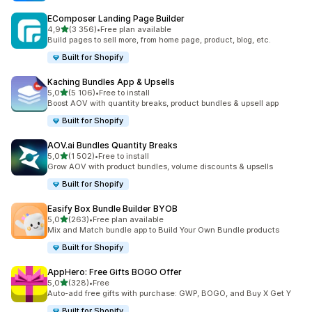
EComposer Landing Page Builder
z 5 hvězd
4,9
(3 356)
•
Free plan available
Celkový počet recenzí: 3356
Build pages to sell more, from home page, product, blog, etc.
Built for Shopify
Kaching Bundles App & Upsells
z 5 hvězd
5,0
(5 106)
•
Free to install
Celkový počet recenzí: 5106
Boost AOV with quantity breaks, product bundles & upsell app
Built for Shopify
AOV.ai Bundles Quantity Breaks
z 5 hvězd
5,0
(1 502)
•
Free to install
Celkový počet recenzí: 1502
Grow AOV with product bundles, volume discounts & upsells
Built for Shopify
Easify Box Bundle Builder BYOB
z 5 hvězd
5,0
(263)
•
Free plan available
Celkový počet recenzí: 263
Mix and Match bundle app to Build Your Own Bundle products
Built for Shopify
AppHero: Free Gifts BOGO Offer
z 5 hvězd
5,0
(328)
•
Free
Celkový počet recenzí: 328
Auto-add free gifts with purchase: GWP, BOGO, and Buy X Get Y
Built for Shopify