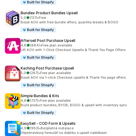
Built for Shopify
Bundlex Product Bundles Upsell
z 5 hvězd
5,0
(121)
•
Free
Celkový počet recenzí: 121
Boost AOV with free bundle offers, quantity breaks & BOGO
Built for Shopify
Aftersell Post Purchase Upsell
z 5 hvězd
4,8
(884)
•
Free plan available
Celkový počet recenzí: 884
Lift AOV with 1-Click Checkout Upsells & Thank You Page Offers
Built for Shopify
Kaching Post Purchase Upsell
z 5 hvězd
5,0
(287)
•
Free plan available
Celkový počet recenzí: 287
Boost AOV via 1-click Checkout upsells & Thank You page offers
Built for Shopify
Simple Bundles & Kits
z 5 hvězd
4,8
(737)
•
Free plan available
Celkový počet recenzí: 737
Build product bundles, BYOB, BOGO & upsell with inventory sync
Built for Shopify
EasySell ‑ COD Form & Upsells
z 5 hvězd
4,9
(953)
•
Bezplatná instalace
Celkový počet recenzí: 953
Objednávkový formulář na dobírku s upsell nabídkami