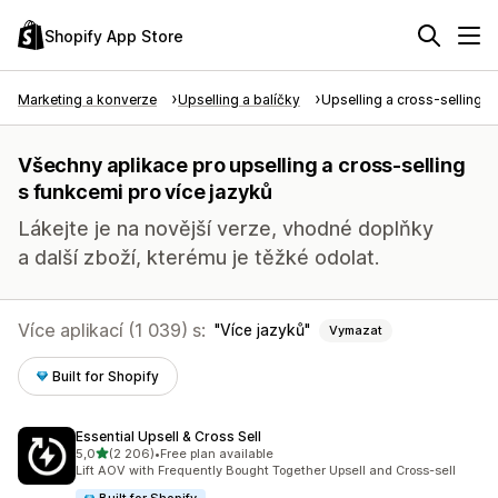
Shopify App Store
Marketing a konverze
Upselling a balíčky
Upselling a cross-selling
Všechny aplikace pro upselling a cross-selling
s funkcemi pro více jazyků
Lákejte je na novější verze, vhodné doplňky
a další zboží, kterému je těžké odolat.
Více aplikací (1 039) s:
Více jazyků
Vymazat
Built for Shopify
Essential Upsell & Cross Sell
z 5 hvězd
5,0
(2 206)
•
Free plan available
Celkový počet recenzí: 2206
Lift AOV with Frequently Bought Together Upsell and Cross-sell