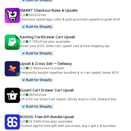
Built for Shopify
SMART Checkout Rules & Upsells
z 5 hvězd
5,0
(602)
•
Free
Celkový počet recenzí: 602
Checkout upsell app, rules & post purchase upsells to grow AOV
Built for Shopify
Kaching CartDrawer Cart Upsell
z 5 hvězd
5,0
(1 135)
•
Free plan available
Celkový počet recenzí: 1135
Boost your AOV: slide cart, upsell cart & free shipping bar
Built for Shopify
Upsell & Cross Sell — Selleasy
z 5 hvězd
4,9
(2 485)
•
Free to install
Celkový počet recenzí: 2485
Frequently bought together bundles & in cart upsell, boost AOV
Built for Shopify
Essent Cart Drawer Cart Upsell
z 5 hvězd
5,0
(804)
•
Free
Celkový počet recenzí: 804
Lift AOV via Slide Cart Upsell, Sticky Add to Cart, Reward Bar
Built for Shopify
BOGOS: Free Gift Bundle Upsell
z 5 hvězd
5,0
(4 046)
•
Free plan available
Celkový počet recenzí: 4046
Trusted app for free gift with purchase, buy x get y & bundles