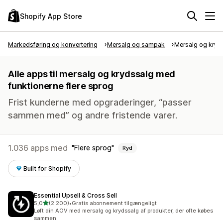
Shopify App Store
Markedsføring og konvertering
Mersalg og sampak
Mersalg og kryd
Alle apps til mersalg og krydssalg med
funktionerne flere sprog
Frist kunderne med opgraderinger, “passer
sammen med” og andre fristende varer.
1.036 apps med
Flere sprog
Ryd
Built for Shopify
Essential Upsell & Cross Sell
ud af 5 stjerner
5,0
(2.200)
•
Gratis abonnement tilgængeligt
2200 anmeldelser i alt
Løft din AOV med mersalg og krydssalg af produkter, der ofte købes
sammen