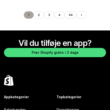
1
2
3
4
44
Vil du tilføje en app?
Prøv Shopify gratis i 3 dage
Appkategorier
Topkategorier
Salgskanaler
Dropshipping