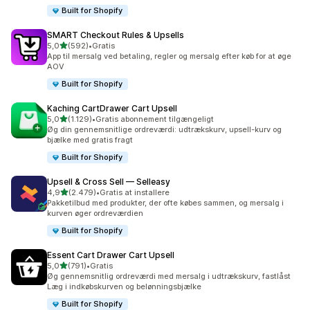
Built for Shopify
SMART Checkout Rules & Upsells
ud af 5 stjerner
5,0
(592)
•
Gratis
592 anmeldelser i alt
App til mersalg ved betaling, regler og mersalg efter køb for at øge
AOV
Built for Shopify
Kaching CartDrawer Cart Upsell
ud af 5 stjerner
5,0
(1.129)
•
Gratis abonnement tilgængeligt
1129 anmeldelser i alt
Øg din gennemsnitlige ordreværdi: udtrækskurv, upsell-kurv og
bjælke med gratis fragt
Built for Shopify
Upsell & Cross Sell — Selleasy
ud af 5 stjerner
4,9
(2.479)
•
Gratis at installere
2479 anmeldelser i alt
Pakketilbud med produkter, der ofte købes sammen, og mersalg i
kurven øger ordreværdien
Built for Shopify
Essent Cart Drawer Cart Upsell
ud af 5 stjerner
5,0
(791)
•
Gratis
791 anmeldelser i alt
Øg gennemsnitlig ordreværdi med mersalg i udtrækskurv, fastlåst
Læg i indkøbskurven og belønningsbjælke
Built for Shopify