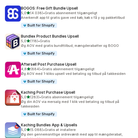
BOGOS: Free Gift Bundle Upsell
ud af 5 stjerner
5,0
(4.038)
•
Gratis abonnement tilgængeligt
4038 anmeldelser i alt
Anerkendt app til gratis gave ved køb, køb x få y og pakketilbud
Built for Shopify
Bundlex Product Bundles Upsell
ud af 5 stjerner
5,0
(118)
•
Gratis
118 anmeldelser i alt
Øg AOV med gratis bundttilbud, mængderabatter og BOGO
Built for Shopify
Aftersell Post Purchase Upsell
ud af 5 stjerner
4,8
(884)
•
Gratis abonnement tilgængeligt
884 anmeldelser i alt
Øg AOV med 1-kliks upsell ved betaling og tilbud på takkesiden
Built for Shopify
Kaching Post Purchase Upsell
ud af 5 stjerner
5,0
(283)
•
Gratis abonnement tilgængeligt
283 anmeldelser i alt
Øg din AOV via mersalg med 1 klik ved betaling og tilbud på
takkesiden
Built for Shopify
Kaching Bundles App & Upsells
ud af 5 stjerner
5,0
(5.088)
•
Gratis at installere
5088 anmeldelser i alt
Øg den gennemsnitlige ordreværdi med app til mængderabat,