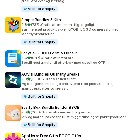
produktpakker og mersalg
Built for Shopify
Simple Bundles & Kits
ud af 5 stjerner
4,8
(737)
•
Gratis abonnement tilgængeligt
737 anmeldelser i alt
Sammensæt produktpakker, BYOB, BOGO og mersalg med
lagersynkronisering
Built for Shopify
EasySell ‑ COD Form & Upsells
ud af 5 stjerner
4,9
(947)
•
Gratis at installere
947 anmeldelser i alt
Bestillingsformular til efterkrav med upsell og OTP
AOV.ai Bundles Quantity Breaks
ud af 5 stjerner
5,0
(1.500)
•
Gratis at installere
1500 anmeldelser i alt
Øg den gennemsnitlige ordreværdi med produktpakker,
mængderabatter og mersalg
Built for Shopify
Easify Box Bundle Builder BYOB
ud af 5 stjerner
5,0
(263)
•
Gratis abonnement tilgængeligt
263 anmeldelser i alt
Mix og match-pakkeapp til at bygge dine egne pakkeprodukter
Built for Shopify
AppHero: Free Gifts BOGO Offer