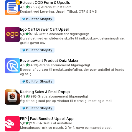
Releasit COD Form & Upsells
ud af 5 stjerner
4,9
(2.527)
•
Gratis at installere
2527 anmeldelser i alt
Kontant ved Levering: Upsell, Tilbud, OTP & SMS
Built for Shopify
Ego Cart Drawer Cart Upsell
ud af 5 stjerner
5,0
(516)
•
Gratis abonnement tilgængeligt
516 anmeldelser i alt
Øg salget med en glidende skuffe til indkøbskurv, belønningslinje,
gratis gaver osv.
Built for Shopify
RevenueHunt Product Quiz Maker
ud af 5 stjerner
4,9
(430)
•
Gratis abonnement tilgængeligt
430 anmeldelser i alt
Bygger af quizzer til produktanbefaling, der øger antallet af leads
og salg
Built for Shopify
Kaching Sales & Email Popup
ud af 5 stjerner
4,9
(99)
•
Gratis abonnement tilgængeligt
99 anmeldelser i alt
Øg dit salg med pop op-vinduer til mersalg, rabat og e-mail
Built for Shopify
FBP | Fast Bundle & Upsell App
ud af 5 stjerner
5,0
(2.958)
•
Gratis at installere
2958 anmeldelser i alt
Mersalgsapp, mix og match, 2 for 1, gave og mængderabat