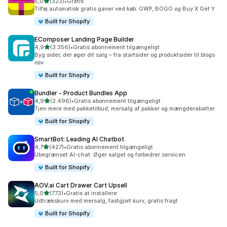
ud af 5 stjerner
5,0
(323)
•
Gratis
323 anmeldelser i alt
Tilføj automatisk gratis gaver ved køb: GWP, BOGO og Buy X Get Y
Built for Shopify
EComposer Landing Page Builder
ud af 5 stjerner
4,9
(3.356)
•
Gratis abonnement tilgængeligt
3356 anmeldelser i alt
Byg sider, der øger dit salg – fra startsider og produktsider til blogs
osv.
Built for Shopify
Bundler ‑ Product Bundles App
ud af 5 stjerner
4,9
(2.496)
•
Gratis abonnement tilgængeligt
2496 anmeldelser i alt
Tjen mere med pakketilbud, mersalg af pakker og mængderabatter
Built for Shopify
SmartBot: Leading AI Chatbot
ud af 5 stjerner
4,7
(427)
•
Gratis abonnement tilgængeligt
427 anmeldelser i alt
Ubegrænset AI-chat: Øger salget og forbedrer servicen
Built for Shopify
AOV.ai Cart Drawer Cart Upsell
ud af 5 stjerner
5,0
(773)
•
Gratis at installere
773 anmeldelser i alt
Udtrækskurv med mersalg, fastgjort kurv, gratis fragt
Built for Shopify