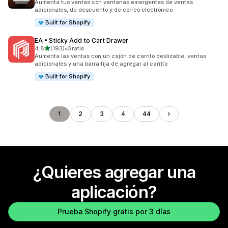
Aumenta tus ventas con ventanas emergentes de ventas
adicionales, de descuento y de correo electrónico
Built for Shopify
EA • Sticky Add to Cart Drawer
de 5 estrellas
4.8
(193)
•
Gratis
193 reseñas en total
Aumenta las ventas con un cajón de carrito deslizable, ventas
adicionales y una barra fija de agregar al carrito
Built for Shopify
1
2
3
4
44
¿Quieres agregar una
aplicación?
Prueba Shopify gratis por 3 días