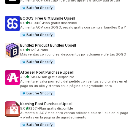
Aumenta AOV con cajón de carrito upsells & sticky add to cart
Built for Shopify
BOGOS: Free Gift Bundle Upsell
de 5 estrellas
5.0
(4,045)
•
Plan gratis disponible
4045 reseñas en total
Aumenta AOV con BOGO, regalo gratis con compra, bundles X a Y
Built for Shopify
Bundlex Product Bundles Upsell
de 5 estrellas
5.0
(121)
•
Gratis
121 reseñas en total
Más ventas con bundles, descuentos por volumen y ofertas BOGO
Built for Shopify
Aftersell Post Purchase Upsell
de 5 estrellas
4.8
(884)
•
Plan gratis disponible
884 reseñas en total
Aumenta el valor promedio del pedido con ventas adicionales en el
pago en un clic y ofertas en la página de agradecimiento
Built for Shopify
Kaching Post Purchase Upsell
de 5 estrellas
5.0
(287)
•
Plan gratis disponible
287 reseñas en total
Aumenta el AOV mediante ventas adicionales con 1 clic en el pago
y ofertas en la página de agradecimiento
Built for Shopify