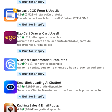
Built for Shopify
Releasit COD Form & Upsells
de 5 estrellas
4.9
(2,528)
•
Instalación gratuita
2528 reseñas en total
Formulario de Reembolso: Upsell, Ofertas, OTP & SMS
Built for Shopify
Ego Cart Drawer Cart Upsell
de 5 estrellas
5.0
(519)
•
Plan gratis disponible
519 reseñas en total
Aumenta las ventas con un carrito deslizable, barra de
recompensas, regalos, etc.
Built for Shopify
Quiz para Recomendar Productos
de 5 estrellas
4.9
(432)
•
Plan gratis disponible
432 reseñas en total
Aumente ventas, segmente clientes y haga crecer su audiencia
Built for Shopify
SmartBot: Leading AI Chatbot
de 5 estrellas
4.7
(428)
•
Plan gratis disponible
428 reseñas en total
Soporte al Cliente Transformado con Smartbot Impulsado por IA.
Built for Shopify
Kaching Sales & Email Popup
de 5 estrellas
4.9
(99)
•
Plan gratis disponible
99 reseñas en total