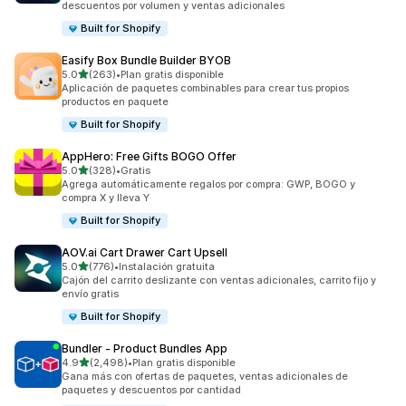
descuentos por volumen y ventas adicionales
Built for Shopify
Easify Box Bundle Builder BYOB
de 5 estrellas
5.0
(263)
•
Plan gratis disponible
263 reseñas en total
Aplicación de paquetes combinables para crear tus propios
productos en paquete
Built for Shopify
AppHero: Free Gifts BOGO Offer
de 5 estrellas
5.0
(328)
•
Gratis
328 reseñas en total
Agrega automáticamente regalos por compra: GWP, BOGO y
compra X y lleva Y
Built for Shopify
AOV.ai Cart Drawer Cart Upsell
de 5 estrellas
5.0
(776)
•
Instalación gratuita
776 reseñas en total
Cajón del carrito deslizante con ventas adicionales, carrito fijo y
envío gratis
Built for Shopify
Bundler ‑ Product Bundles App
de 5 estrellas
4.9
(2,498)
•
Plan gratis disponible
2498 reseñas en total
Gana más con ofertas de paquetes, ventas adicionales de
paquetes y descuentos por cantidad