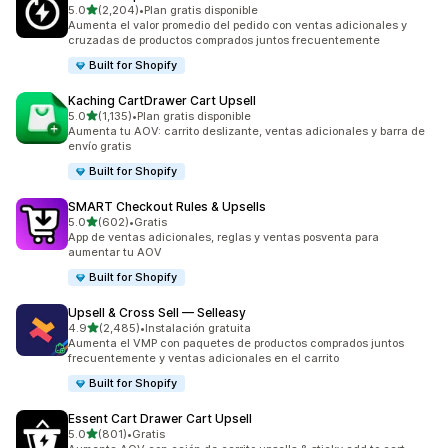
de 5 estrellas
5.0
(2,204)
•
Plan gratis disponible
2204 reseñas en total
Aumenta el valor promedio del pedido con ventas adicionales y
cruzadas de productos comprados juntos frecuentemente
Built for Shopify
Kaching CartDrawer Cart Upsell
de 5 estrellas
5.0
(1,135)
•
Plan gratis disponible
1135 reseñas en total
Aumenta tu AOV: carrito deslizante, ventas adicionales y barra de
envío gratis
Built for Shopify
SMART Checkout Rules & Upsells
de 5 estrellas
5.0
(602)
•
Gratis
602 reseñas en total
App de ventas adicionales, reglas y ventas posventa para
aumentar tu AOV
Built for Shopify
Upsell & Cross Sell — Selleasy
de 5 estrellas
4.9
(2,485)
•
Instalación gratuita
2485 reseñas en total
Aumenta el VMP con paquetes de productos comprados juntos
frecuentemente y ventas adicionales en el carrito
Built for Shopify
Essent Cart Drawer Cart Upsell
de 5 estrellas
5.0
(801)
•
Gratis
801 reseñas en total