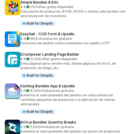
Simple Bundles & Kits
de 5 estrellas
4.8
(737)
•
Plan gratis disponible
737 reseñas en total
Crea packs de productos, BYOB, BOGO y ventas adicionales con
sincronización de inventario
Built for Shopify
EasySell ‑ COD Form & Upsells
de 5 estrellas
4.9
(952)
•
Instalación gratuita
952 reseñas en total
Formulario de pedido contra reembolso con upsell y OTP
EComposer Landing Page Builder
de 5 estrellas
4.9
(3,356)
•
Plan gratis disponible
3356 reseñas en total
Crea páginas para vender más, desde páginas de inicio, de
productos, de blogs, etc.
Built for Shopify
Kaching Bundles App & Upsells
de 5 estrellas
5.0
(5,100)
•
Instalación gratuita
5100 reseñas en total
Aumenta el valor promedio del pedido con descuentos por
cantidad, paquetes de productos y la aplicación de ventas
adicionales
Built for Shopify
AOV.ai Bundles Quantity Breaks
de 5 estrellas
5.0
(1,502)
•
Instalación gratuita
1502 reseñas en total
Aumenta el valor promedio del pedido con packs de productos,