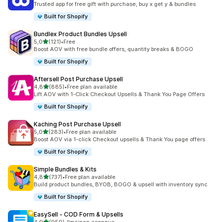
Trusted app for free gift with purchase, buy x get y & bundles
Built for Shopify
Bundlex Product Bundles Upsell
/ 5 tähteä
5,0
(121)
•
Free
121 arvostelua yhteensä
Boost AOV with free bundle offers, quantity breaks & BOGO
Built for Shopify
Aftersell Post Purchase Upsell
/ 5 tähteä
4,8
(885)
•
Free plan available
885 arvostelua yhteensä
Lift AOV with 1-Click Checkout Upsells & Thank You Page Offers
Built for Shopify
Kaching Post Purchase Upsell
/ 5 tähteä
5,0
(283)
•
Free plan available
283 arvostelua yhteensä
Boost AOV via 1-click Checkout upsells & Thank You page offers
Built for Shopify
Simple Bundles & Kits
/ 5 tähteä
4,8
(737)
•
Free plan available
737 arvostelua yhteensä
Build product bundles, BYOB, BOGO & upsell with inventory sync
Built for Shopify
EasySell ‑ COD Form & Upsells
/ 5 tähteä