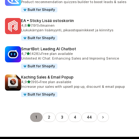
Product recommendation quizzes builder to boost leads & sales
Built for Shopify
EA • Sticky Lisää ostoskoriin
/ 5 tähteä
4,8
(191)
•
Ilmainen
191 arvostelua yhteensä
Liukukärryjen lisämyynti, pikaostopainikkeet ja kiinnitys
Built for Shopify
SmartBot: Leading AI Chatbot
/ 5 tähteä
4,7
(428)
•
Free plan available
428 arvostelua yhteensä
Unlimited AI Chat: Enhancing Sales and Improving Service
Built for Shopify
Kaching Sales & Email Popup
/ 5 tähteä
4,9
(99)
•
Free plan available
99 arvostelua yhteensä
Increase your sales with upsell pop up, discount & email popup
Built for Shopify
1
2
3
4
44