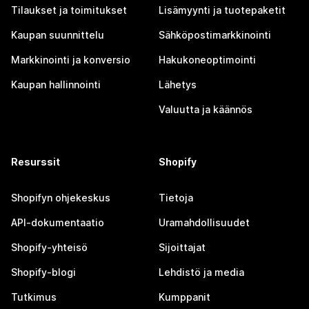
Tilaukset ja toimitukset
Lisämyynti ja tuotepaketit
Kaupan suunnittelu
Sähköpostimarkkinointi
Markkinointi ja konversio
Hakukoneoptimointi
Kaupan hallinnointi
Lähetys
Valuutta ja käännös
Resurssit
Shopify
Shopifyn ohjekeskus
Tietoja
API-dokumentaatio
Uramahdollisuudet
Shopify-yhteisö
Sijoittajat
Shopify-blogi
Lehdistö ja media
Tutkimus
Kumppanit