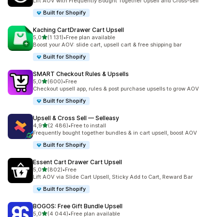
Lift AOV with Frequently Bought Together Upsell and Cross-sell
Built for Shopify
Kaching CartDrawer Cart Upsell
/ 5 tähteä
5,0
(1 131)
•
Free plan available
1131 arvostelua yhteensä
Boost your AOV: slide cart, upsell cart & free shipping bar
Built for Shopify
SMART Checkout Rules & Upsells
/ 5 tähteä
5,0
(600)
•
Free
600 arvostelua yhteensä
Checkout upsell app, rules & post purchase upsells to grow AOV
Built for Shopify
Upsell & Cross Sell — Selleasy
/ 5 tähteä
4,9
(2 486)
•
Free to install
2486 arvostelua yhteensä
Frequently bought together bundles & in cart upsell, boost AOV
Built for Shopify
Essent Cart Drawer Cart Upsell
/ 5 tähteä
5,0
(802)
•
Free
802 arvostelua yhteensä
Lift AOV via Slide Cart Upsell, Sticky Add to Cart, Reward Bar
Built for Shopify
BOGOS: Free Gift Bundle Upsell
/ 5 tähteä
5,0
(4 044)
•
Free plan available
4044 arvostelua yhteensä