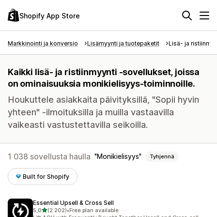
Shopify App Store
Markkinointi ja konversio
Lisämyynti ja tuotepaketit
Lisä- ja ristiinmy
Kaikki lisä- ja ristiinmyynti -sovellukset, joissa
on ominaisuuksia monikielisyys-toiminnoille.
Houkuttele asiakkaita päivityksillä, "Sopii hyvin
yhteen" -ilmoituksilla ja muilla vastaavilla
vaikeasti vastustettavilla seikoilla.
1 038 sovellusta haulla
Monikielisyys
Tyhjennä
Built for Shopify
Essential Upsell & Cross Sell
/ 5 tähteä
5,0
(2 202)
•
Free plan available
2202 arvostelua yhteensä