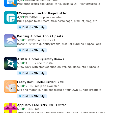
4,9
(950)
•
Ilmainen asennus
950 arvostelua yhteensä
Postiennakkolomake upsell-tarjouksilla ja OTP-vahvistuksella
EComposer Landing Page Builder
/ 5 tähteä
4,9
(3 358)
•
Free plan available
3358 arvostelua yhteensä
Build pages to sell more, from home page, product, blog, etc.
Built for Shopify
Kaching Bundles App & Upsells
/ 5 tähteä
5,0
(5 098)
•
Free to install
5098 arvostelua yhteensä
Boost AOV with quantity breaks, product bundles & upsell app
Built for Shopify
AOV.ai Bundles Quantity Breaks
/ 5 tähteä
5,0
(1 500)
•
Free to install
1500 arvostelua yhteensä
Grow AOV with product bundles, volume discounts & upsells
Built for Shopify
Easify Box Bundle Builder BYOB
/ 5 tähteä
5,0
(263)
•
Free plan available
263 arvostelua yhteensä
Mix and Match bundle app to Build Your Own Bundle products
Built for Shopify
AppHero: Free Gifts BOGO Offer
/ 5 tähteä
5,0
(326)
•
Free
326 arvostelua yhteensä
Auto-add free gifts with purchase: GWP, BOGO, and Buy X Get Y