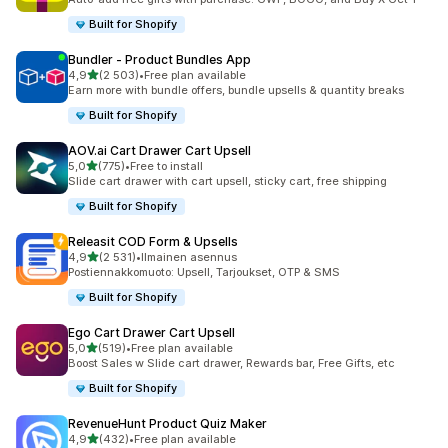
Built for Shopify
Bundler ‑ Product Bundles App
/ 5 tähteä
4,9
(2 503)
•
Free plan available
2503 arvostelua yhteensä
Earn more with bundle offers, bundle upsells & quantity breaks
Built for Shopify
AOV.ai Cart Drawer Cart Upsell
/ 5 tähteä
5,0
(775)
•
Free to install
775 arvostelua yhteensä
Slide cart drawer with cart upsell, sticky cart, free shipping
Built for Shopify
Releasit COD Form & Upsells
/ 5 tähteä
4,9
(2 531)
•
Ilmainen asennus
2531 arvostelua yhteensä
Postiennakkomuoto: Upsell, Tarjoukset, OTP & SMS
Built for Shopify
Ego Cart Drawer Cart Upsell
/ 5 tähteä
5,0
(519)
•
Free plan available
519 arvostelua yhteensä
Boost Sales w Slide cart drawer, Rewards bar, Free Gifts, etc
Built for Shopify
RevenueHunt Product Quiz Maker
/ 5 tähteä
4,9
(432)
•
Free plan available
432 arvostelua yhteensä