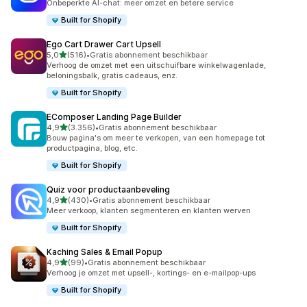
Onbeperkte AI-chat: meer omzet en betere service
Built for Shopify
Ego Cart Drawer Cart Upsell
van 5 sterren
5,0
(516)
•
Gratis abonnement beschikbaar
516 recensies in totaal
Verhoog de omzet met een uitschuifbare winkelwagenlade,
beloningsbalk, gratis cadeaus, enz.
Built for Shopify
EComposer Landing Page Builder
van 5 sterren
4,9
(3.356)
•
Gratis abonnement beschikbaar
3356 recensies in totaal
Bouw pagina's om meer te verkopen, van een homepage tot
productpagina, blog, etc.
Built for Shopify
Quiz voor productaanbeveling
van 5 sterren
4,9
(430)
•
Gratis abonnement beschikbaar
430 recensies in totaal
Meer verkoop, klanten segmenteren en klanten werven
Built for Shopify
Kaching Sales & Email Popup
van 5 sterren
4,9
(99)
•
Gratis abonnement beschikbaar
99 recensies in totaal
Verhoog je omzet met upsell-, kortings- en e-mailpop-ups
Built for Shopify