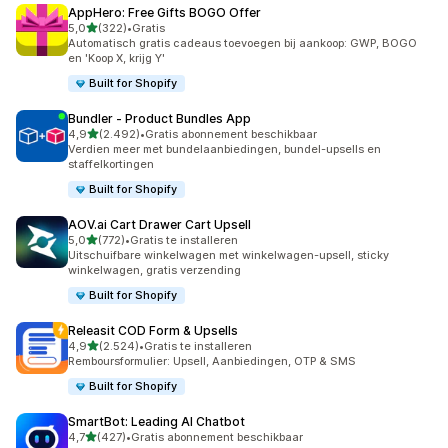
AppHero: Free Gifts BOGO Offer
van 5 sterren
5,0
(322)
•
Gratis
322 recensies in totaal
Automatisch gratis cadeaus toevoegen bij aankoop: GWP, BOGO
en 'Koop X, krijg Y'
Built for Shopify
Bundler ‑ Product Bundles App
van 5 sterren
4,9
(2.492)
•
Gratis abonnement beschikbaar
2492 recensies in totaal
Verdien meer met bundelaanbiedingen, bundel-upsells en
staffelkortingen
Built for Shopify
AOV.ai Cart Drawer Cart Upsell
van 5 sterren
5,0
(772)
•
Gratis te installeren
772 recensies in totaal
Uitschuifbare winkelwagen met winkelwagen-upsell, sticky
winkelwagen, gratis verzending
Built for Shopify
Releasit COD Form & Upsells
van 5 sterren
4,9
(2.524)
•
Gratis te installeren
2524 recensies in totaal
Remboursformulier: Upsell, Aanbiedingen, OTP & SMS
Built for Shopify
SmartBot: Leading AI Chatbot
van 5 sterren
4,7
(427)
•
Gratis abonnement beschikbaar
427 recensies in totaal