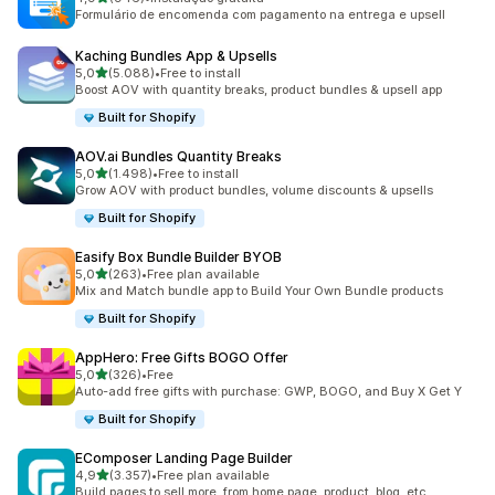
946 total de avaliações
Formulário de encomenda com pagamento na entrega e upsell
Kaching Bundles App & Upsells
de 5 estrelas
5,0
(5.088)
•
Free to install
5088 total de avaliações
Boost AOV with quantity breaks, product bundles & upsell app
Built for Shopify
AOV.ai Bundles Quantity Breaks
de 5 estrelas
5,0
(1.498)
•
Free to install
1498 total de avaliações
Grow AOV with product bundles, volume discounts & upsells
Built for Shopify
Easify Box Bundle Builder BYOB
de 5 estrelas
5,0
(263)
•
Free plan available
263 total de avaliações
Mix and Match bundle app to Build Your Own Bundle products
Built for Shopify
AppHero: Free Gifts BOGO Offer
de 5 estrelas
5,0
(326)
•
Free
326 total de avaliações
Auto-add free gifts with purchase: GWP, BOGO, and Buy X Get Y
Built for Shopify
EComposer Landing Page Builder
de 5 estrelas
4,9
(3.357)
•
Free plan available
3357 total de avaliações
Build pages to sell more, from home page, product, blog, etc.