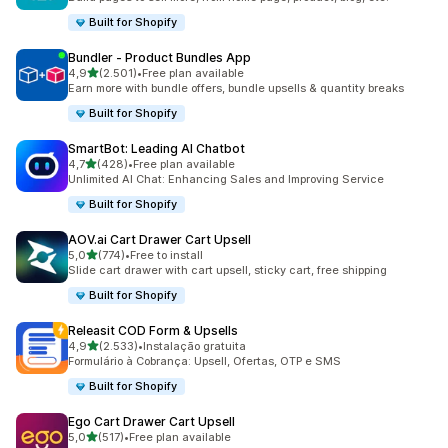
Built for Shopify
Bundler ‑ Product Bundles App
de 5 estrelas
4,9
(2.501)
•
Free plan available
2501 total de avaliações
Earn more with bundle offers, bundle upsells & quantity breaks
Built for Shopify
SmartBot: Leading AI Chatbot
de 5 estrelas
4,7
(428)
•
Free plan available
428 total de avaliações
Unlimited AI Chat: Enhancing Sales and Improving Service
Built for Shopify
AOV.ai Cart Drawer Cart Upsell
de 5 estrelas
5,0
(774)
•
Free to install
774 total de avaliações
Slide cart drawer with cart upsell, sticky cart, free shipping
Built for Shopify
Releasit COD Form & Upsells
de 5 estrelas
4,9
(2.533)
•
Instalação gratuita
2533 total de avaliações
Formulário à Cobrança: Upsell, Ofertas, OTP e SMS
Built for Shopify
Ego Cart Drawer Cart Upsell
de 5 estrelas
5,0
(517)
•
Free plan available
517 total de avaliações