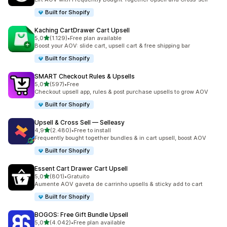
Built for Shopify
Kaching CartDrawer Cart Upsell
de 5 estrelas
5,0
(1.129)
•
Free plan available
1129 total de avaliações
Boost your AOV: slide cart, upsell cart & free shipping bar
Built for Shopify
SMART Checkout Rules & Upsells
de 5 estrelas
5,0
(597)
•
Free
597 total de avaliações
Checkout upsell app, rules & post purchase upsells to grow AOV
Built for Shopify
Upsell & Cross Sell — Selleasy
de 5 estrelas
4,9
(2.480)
•
Free to install
2480 total de avaliações
Frequently bought together bundles & in cart upsell, boost AOV
Built for Shopify
Essent Cart Drawer Cart Upsell
de 5 estrelas
5,0
(801)
•
Gratuito
801 total de avaliações
Aumente AOV gaveta de carrinho upsells & sticky add to cart
Built for Shopify
BOGOS: Free Gift Bundle Upsell
de 5 estrelas
5,0
(4.042)
•
Free plan available
4042 total de avaliações