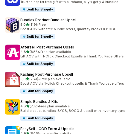
Trusted app for free gift with purchase, buy x get y & bundles
Built for Shopify
Bundlex Product Bundles Upsell
de 5 estrelas
5,0
(119)
•
Free
119 total de avaliações
Boost AOV with free bundle offers, quantity breaks & BOGO
Built for Shopify
Aftersell Post Purchase Upsell
de 5 estrelas
4,8
(885)
•
Free plan available
885 total de avaliações
Lift AOV with 1-Click Checkout Upsells & Thank You Page Offers
Built for Shopify
Kaching Post Purchase Upsell
de 5 estrelas
5,0
(283)
•
Free plan available
283 total de avaliações
Boost AOV via 1-click Checkout upsells & Thank You page offers
Built for Shopify
Simple Bundles & Kits
de 5 estrelas
4,8
(737)
•
Free plan available
737 total de avaliações
Build product bundles, BYOB, BOGO & upsell with inventory sync
Built for Shopify
EasySell ‑ COD Form & Upsells
de 5 estrelas
4,9
(946)
•
Instalação gratuita