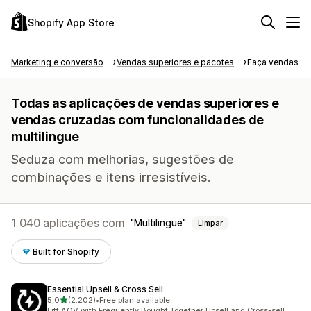
Shopify App Store
Marketing e conversão
Vendas superiores e pacotes
Faça vendas su
Todas as aplicações de vendas superiores e
vendas cruzadas com funcionalidades de
multilingue
Seduza com melhorias, sugestões de
combinações e itens irresistíveis.
1 040 aplicações com
Multilingue
Limpar
Built for Shopify
Essential Upsell & Cross Sell
de 5 estrelas
5,0
(2.202)
•
Free plan available
2202 total de avaliações
Lift AOV with Frequently Bought Together Upsell and Cross-sell