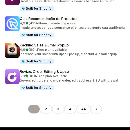
Boost Sales w Slide cart drawer, Rewards bar, Free Gifts, etc
Built for Shopify
Quiz Recomendação de Produtos
de 5 estrelas
4,9
(431)
•
Plano gratuito disponível
431 total de avaliações
Impulsione as vendas segmente clientes e aumente sua audiência
Built for Shopify
Kaching Sales & Email Popup
de 5 estrelas
4,9
(99)
•
Free plan available
99 total de avaliações
Increase your sales with upsell pop up, discount & email popup
Built for Shopify
Revize: Order Editing & Upsell
de 5 estrelas
5,0
(101)
•
Free plan available
101 total de avaliações
Buyers edit orders, cancel order, edit address & EU withdrawal
Built for Shopify
1
2
3
4
44