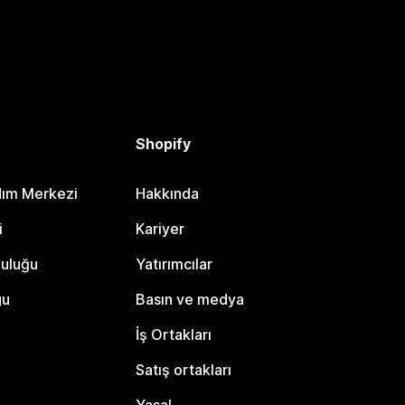
Shopify
dım Merkezi
Hakkında
i
Kariyer
luluğu
Yatırımcılar
gu
Basın ve medya
İş Ortakları
Satış ortakları