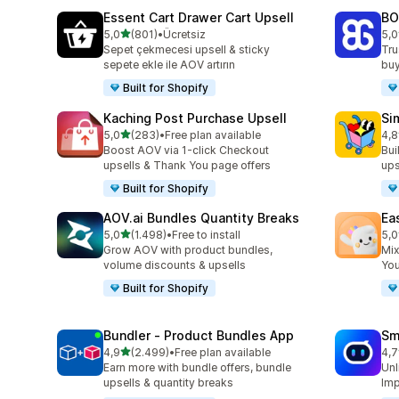
Essent Cart Drawer Cart Upsell
BO
5 yıldız üzerinden
5,0
(801)
•
Ücretsiz
5,0
toplam 801 değerlendirme
top
Sepet çekmecesi upsell & sticky
Tru
sepete ekle ile AOV artırın
buy
Built for Shopify
Kaching Post Purchase Upsell
Si
5 yıldız üzerinden
5,0
(283)
•
Free plan available
4,8
toplam 283 değerlendirme
top
Boost AOV via 1-click Checkout
Bui
upsells & Thank You page offers
ups
Built for Shopify
AOV.ai Bundles Quantity Breaks
Ea
5 yıldız üzerinden
5,0
(1.498)
•
Free to install
5,0
toplam 1498 değerlendirme
top
Grow AOV with product bundles,
Mix
volume discounts & upsells
You
Built for Shopify
Bundler ‑ Product Bundles App
Sm
5 yıldız üzerinden
4,9
(2.499)
•
Free plan available
4,7
toplam 2499 değerlendirme
top
Earn more with bundle offers, bundle
Unl
upsells & quantity breaks
Imp