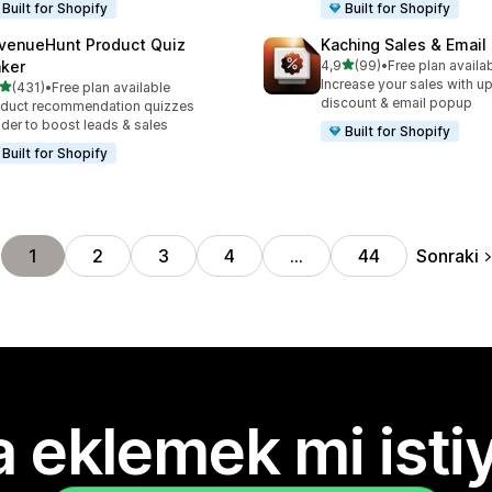
Built for Shopify
Built for Shopify
venueHunt Product Quiz
Kaching Sales & Email
5 yıldız üzerinden
ker
4,9
(99)
•
Free plan availa
toplam 99 değerlendirme
Increase your sales with up
5 yıldız üzerinden
(431)
•
Free plan available
lam 431 değerlendirme
discount & email popup
duct recommendation quizzes
lder to boost leads & sales
Built for Shopify
Built for Shopify
Sonraki
1
2
3
4
…
44
 eklemek mi isti