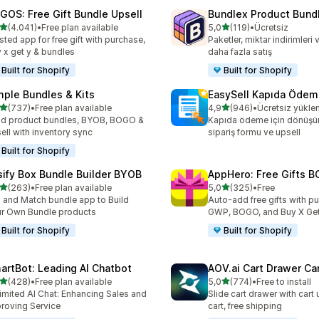
GOS: Free Gift Bundle Upsell
Bundlex Product Bund
5 yıldız üzerinden
5 yıldız üzerinden
(4.041)
•
Free plan available
5,0
(119)
•
Ücretsiz
lam 4041 değerlendirme
toplam 119 değerlendirme
sted app for free gift with purchase,
Paketler, miktar indirimleri
 x get y & bundles
daha fazla satış
Built for Shopify
Built for Shopify
mple Bundles & Kits
EasySell Kapıda Ödem
5 yıldız üzerinden
5 yıldız üzerinden
(737)
•
Free plan available
4,9
(946)
•
Ücretsiz yükl
lam 737 değerlendirme
toplam 946 değerlendirme
ld product bundles, BYOB, BOGO &
Kapıda ödeme için dönüşü
ell with inventory sync
sipariş formu ve upsell
Built for Shopify
sify Box Bundle Builder BYOB
AppHero: Free Gifts B
5 yıldız üzerinden
5 yıldız üzerinden
(263)
•
Free plan available
5,0
(325)
•
Free
lam 263 değerlendirme
toplam 325 değerlendirme
 and Match bundle app to Build
Auto-add free gifts with p
r Own Bundle products
GWP, BOGO, and Buy X Get
Built for Shopify
Built for Shopify
artBot: Leading AI Chatbot
AOV.ai Cart Drawer Car
5 yıldız üzerinden
5 yıldız üzerinden
(428)
•
Free plan available
5,0
(774)
•
Free to install
lam 428 değerlendirme
toplam 774 değerlendirme
imited AI Chat: Enhancing Sales and
Slide cart drawer with cart 
roving Service
cart, free shipping