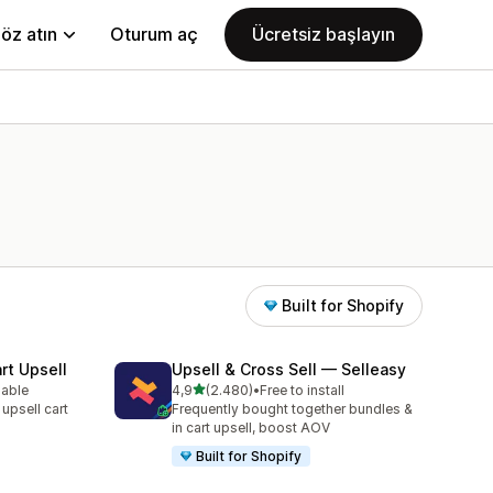
öz atın
Oturum aç
Ücretsiz başlayın
Built for Shopify
rt Upsell
Upsell & Cross Sell — Selleasy
5 yıldız üzerinden
lable
4,9
(2.480)
•
Free to install
e
toplam 2480 değerlendirme
 upsell cart
Frequently bought together bundles &
in cart upsell, boost AOV
Built for Shopify