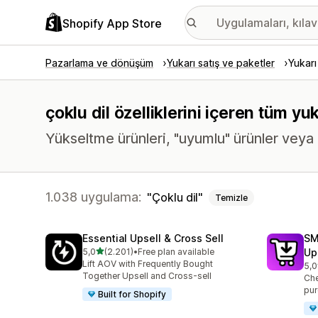
Shopify App Store
Pazarlama ve dönüşüm
Yukarı satış ve paketler
Yukarı
çoklu dil özelliklerini içeren tüm yu
Yükseltme ürünleri, "uyumlu" ürünler veya 
1.038 uygulama:
Çoklu dil
Temizle
Essential Upsell & Cross Sell
SM
5 yıldız üzerinden
5,0
(2.201)
•
Free plan available
Up
toplam 2201 değerlendirme
Lift AOV with Frequently Bought
5,0
top
Together Upsell and Cross-sell
Che
pur
Built for Shopify