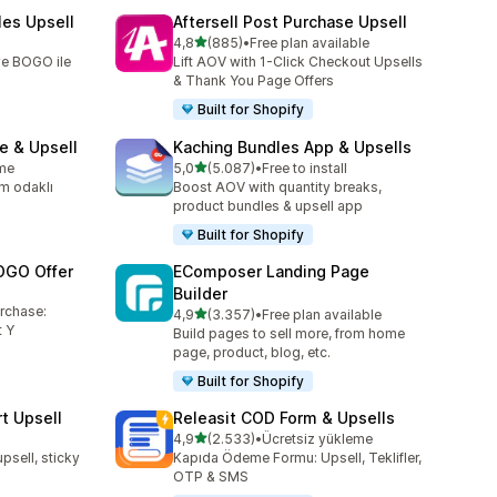
les Upsell
Aftersell Post Purchase Upsell
5 yıldız üzerinden
4,8
(885)
•
Free plan available
toplam 885 değerlendirme
 ve BOGO ile
Lift AOV with 1-Click Checkout Upsells
& Thank You Page Offers
Built for Shopify
e & Upsell
Kaching Bundles App & Upsells
5 yıldız üzerinden
eme
5,0
(5.087)
•
Free to install
toplam 5087 değerlendirme
m odaklı
Boost AOV with quantity breaks,
product bundles & upsell app
Built for Shopify
OGO Offer
EComposer Landing Page
Builder
urchase:
5 yıldız üzerinden
4,9
(3.357)
•
Free plan available
toplam 3357 değerlendirme
 Y
Build pages to sell more, from home
page, product, blog, etc.
Built for Shopify
t Upsell
Releasit COD Form & Upsells
5 yıldız üzerinden
4,9
(2.533)
•
Ücretsiz yükleme
toplam 2533 değerlendirme
upsell, sticky
Kapıda Ödeme Formu: Upsell, Teklifler,
OTP & SMS