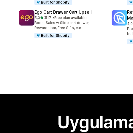
Built for Shopify
Ego Cart Drawer Cart Upsell
Re
5 yıldız üzerinden
5,0
(517)
•
Free plan available
Ma
toplam 517 değerlendirme
Boost Sales w Slide cart drawer,
4,9
top
Rewards bar, Free Gifts, etc
Pro
bui
Built for Shopify
Uygulama