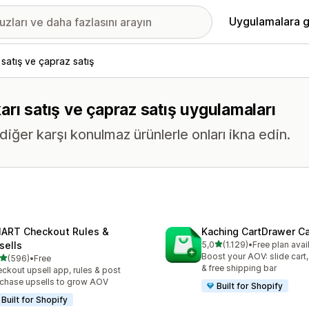
Uygulamalara g
 satış ve çapraz satış
karı satış ve çapraz satış uygulamaları
diğer karşı konulmaz ürünlerle onları ikna edin.
ART Checkout Rules &
Kaching CartDrawer Ca
5 yıldız üzerinden
sells
5,0
(1.129)
•
Free plan avai
toplam 1129 değerlendirm
Boost your AOV: slide cart,
5 yıldız üzerinden
(596)
•
Free
lam 596 değerlendirme
& free shipping bar
ckout upsell app, rules & post
chase upsells to grow AOV
Built for Shopify
Built for Shopify