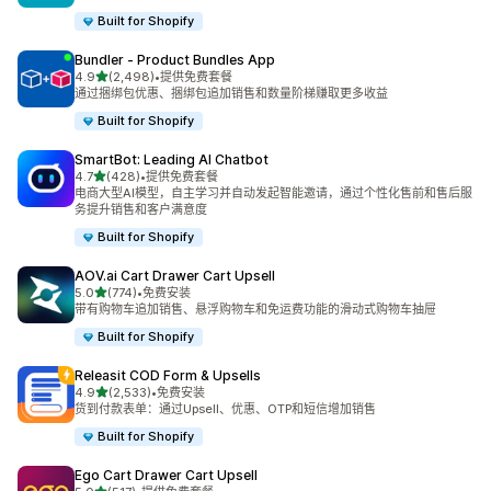
Built for Shopify
Bundler ‑ Product Bundles App
星（满分 5 星）
4.9
(2,498)
•
提供免费套餐
总共 2498 条评论
通过捆绑包优惠、捆绑包追加销售和数量阶梯赚取更多收益
Built for Shopify
SmartBot: Leading AI Chatbot
星（满分 5 星）
4.7
(428)
•
提供免费套餐
总共 428 条评论
电商大型AI模型，自主学习并自动发起智能邀请，通过个性化售前和售后服
务提升销售和客户满意度
Built for Shopify
AOV.ai Cart Drawer Cart Upsell
星（满分 5 星）
5.0
(774)
•
免费安装
总共 774 条评论
带有购物车追加销售、悬浮购物车和免运费功能的滑动式购物车抽屉
Built for Shopify
Releasit COD Form & Upsells
星（满分 5 星）
4.9
(2,533)
•
免费安装
总共 2533 条评论
货到付款表单：通过Upsell、优惠、OTP和短信增加销售
Built for Shopify
Ego Cart Drawer Cart Upsell