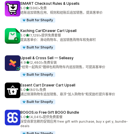
SMART Checkout Rules & Upsells
星（满分 5 星）
5.0
(596)
•
免费
总共 596 条评论
结账追加销售应用、规则和结账后追加销售，提高客单价
Built for Shopify
Kaching CartDrawer Cart Upsell
星（满分 5 星）
5.0
(1,129)
•
提供免费套餐
总共 1129 条评论
提高客单价：滑动购物车、追加销售购物车和免邮栏
Built for Shopify
Upsell & Cross Sell — Selleasy
星（满分 5 星）
4.9
(2,480)
•
免费安装
总共 2480 条评论
“经常一起购买”捆绑包和购物车内追加销售，可提高客单价
Built for Shopify
Essent Cart Drawer Cart Upsell
星（满分 5 星）
5.0
(801)
•
免费
总共 801 条评论
通过侧滑购物车追加销售、悬浮“加入购物车”和奖励栏提升客单价
Built for Shopify
BOGOS.io Free Gift BOGO Bundle
星（满分 5 星）
5.0
(4,041)
•
提供免费套餐
总共 4041 条评论
深受商家信赖的促销应用 free gift with purchase, buy x get y, bundle-
deals
Built for Shopify