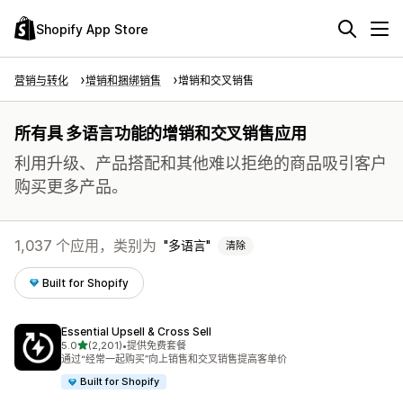
Shopify App Store
营销与转化
增销和捆绑销售
增销和交叉销售
所有具 多语言功能的增销和交叉销售应用
利用升级、产品搭配和其他难以拒绝的商品吸引客户
购买更多产品。
1,037 个应用，类别为
多语言
清除
Built for Shopify
Essential Upsell & Cross Sell
星（满分 5 星）
5.0
(2,201)
•
提供免费套餐
总共 2201 条评论
通过“经常一起购买”向上销售和交叉销售提高客单价
Built for Shopify