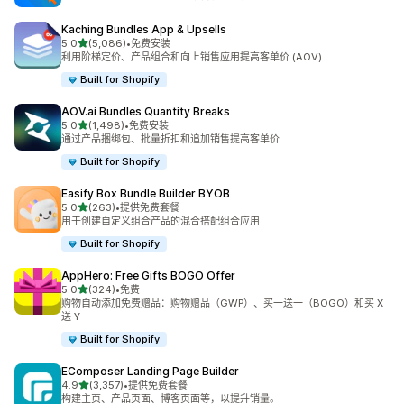
Kaching Bundles App & Upsells
星（满分 5 星）
5.0
(5,086)
•
免费安装
总共 5086 条评论
利用阶梯定价、产品组合和向上销售应用提高客单价 (AOV)
Built for Shopify
AOV.ai Bundles Quantity Breaks
星（满分 5 星）
5.0
(1,498)
•
免费安装
总共 1498 条评论
通过产品捆绑包、批量折扣和追加销售提高客单价
Built for Shopify
Easify Box Bundle Builder BYOB
星（满分 5 星）
5.0
(263)
•
提供免费套餐
总共 263 条评论
用于创建自定义组合产品的混合搭配组合应用
Built for Shopify
AppHero: Free Gifts BOGO Offer
星（满分 5 星）
5.0
(324)
•
免费
总共 324 条评论
购物自动添加免费赠品：购物赠品（GWP）、买一送一（BOGO）和买 X
送 Y
Built for Shopify
EComposer Landing Page Builder
星（满分 5 星）
4.9
(3,357)
•
提供免费套餐
总共 3357 条评论
构建主页、产品页面、博客页面等，以提升销量。