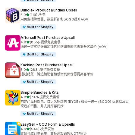
Bundlex Product Bundles Upsell
星（满分 5 星）
5.0
(119)
•
免费
总共 119 条评论
用免费捆绑优惠、数量折扣和BOGO提升AOV
Built for Shopify
Aftersell Post Purchase Upsell
星（满分 5 星）
4.8
(885)
•
提供免费套餐
总共 885 条评论
通过一键式结账追加销售和感谢页面优惠提升客单价 (AOV)
Built for Shopify
Kaching Post Purchase Upsell
星（满分 5 星）
5.0
(283)
•
提供免费套餐
总共 283 条评论
通过结账一键追加销售和感谢页面优惠提高客单价
Built for Shopify
Simple Bundles & Kits
星（满分 5 星）
4.8
(737)
•
提供免费套餐
总共 737 条评论
构建产品捆绑包、自定义捆绑包 (BYOB) 和买一送一 (BOGO) 优惠以及实
现追加销售，并支持库存同步
Built for Shopify
EasySell ‑ COD Form & Upsells
星（满分 5 星）
4.9
(946)
•
免费安装
总共 946 条评论
货到付款订单表单，支持追加销售和OTP验证