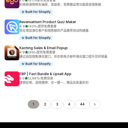
星（满分 5 星）
5.0
(517)
•
提供免费套餐
总共 517 条评论
利用侧滑购物车抽屉、奖励条、免费赠品等功能提高销售额
Built for Shopify
RevenueHunt Product Quiz Maker
星（满分 5 星）
4.9
(431)
•
提供免费套餐
总共 431 条评论
旨在增加潜在客户和销售额的产品推荐测试构建器
Built for Shopify
Kaching Sales & Email Popup
星（满分 5 星）
4.9
(99)
•
提供免费套餐
总共 99 条评论
通过追加销售弹出窗口、折扣和电子邮件弹出窗口提升您的销量
Built for Shopify
FBP | Fast Bundle & Upsell App
星（满分 5 星）
5.0
(2,961)
•
免费安装
总共 2961 条评论
增销应用、混搭捆绑、买一赠一、赠品及批量折扣
1
2
3
4
44