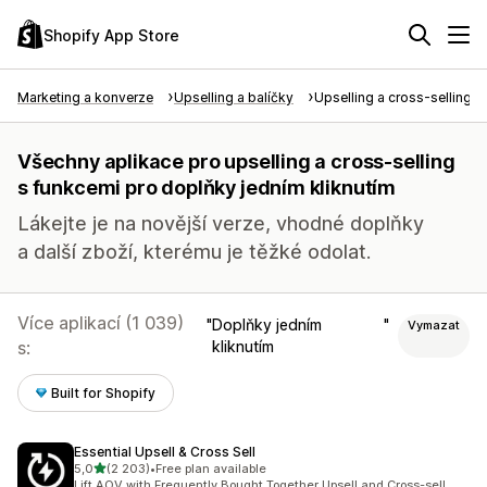
Shopify App Store
Marketing a konverze
Upselling a balíčky
Upselling a cross-selling
Všechny aplikace pro upselling a cross-selling
s funkcemi pro doplňky jedním kliknutím
Lákejte je na novější verze, vhodné doplňky
a další zboží, kterému je těžké odolat.
Více aplikací (1 039)
Doplňky jedním
Vymazat
s:
kliknutím
Built for Shopify
Essential Upsell & Cross Sell
z 5 hvězd
5,0
(2 203)
•
Free plan available
Celkový počet recenzí: 2203
Lift AOV with Frequently Bought Together Upsell and Cross-sell