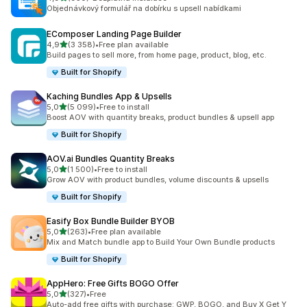
Celkový počet recenzí: 950
Objednávkový formulář na dobírku s upsell nabídkami
EComposer Landing Page Builder
z 5 hvězd
4,9
(3 358)
•
Free plan available
Celkový počet recenzí: 3358
Build pages to sell more, from home page, product, blog, etc.
Built for Shopify
Kaching Bundles App & Upsells
z 5 hvězd
5,0
(5 099)
•
Free to install
Celkový počet recenzí: 5099
Boost AOV with quantity breaks, product bundles & upsell app
Built for Shopify
AOV.ai Bundles Quantity Breaks
z 5 hvězd
5,0
(1 500)
•
Free to install
Celkový počet recenzí: 1500
Grow AOV with product bundles, volume discounts & upsells
Built for Shopify
Easify Box Bundle Builder BYOB
z 5 hvězd
5,0
(263)
•
Free plan available
Celkový počet recenzí: 263
Mix and Match bundle app to Build Your Own Bundle products
Built for Shopify
AppHero: Free Gifts BOGO Offer
z 5 hvězd
5,0
(327)
•
Free
Celkový počet recenzí: 327
Auto-add free gifts with purchase: GWP, BOGO, and Buy X Get Y