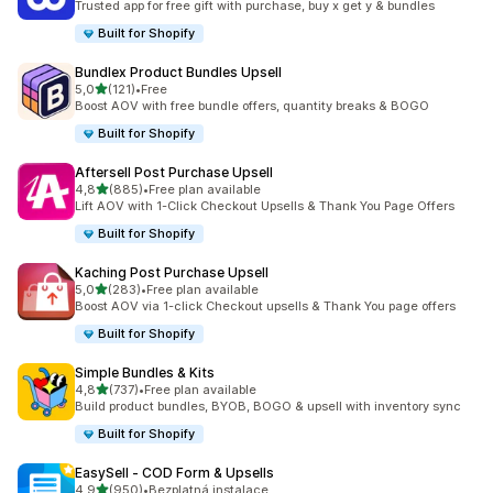
Trusted app for free gift with purchase, buy x get y & bundles
Built for Shopify
Bundlex Product Bundles Upsell
z 5 hvězd
5,0
(121)
•
Free
Celkový počet recenzí: 121
Boost AOV with free bundle offers, quantity breaks & BOGO
Built for Shopify
Aftersell Post Purchase Upsell
z 5 hvězd
4,8
(885)
•
Free plan available
Celkový počet recenzí: 885
Lift AOV with 1-Click Checkout Upsells & Thank You Page Offers
Built for Shopify
Kaching Post Purchase Upsell
z 5 hvězd
5,0
(283)
•
Free plan available
Celkový počet recenzí: 283
Boost AOV via 1-click Checkout upsells & Thank You page offers
Built for Shopify
Simple Bundles & Kits
z 5 hvězd
4,8
(737)
•
Free plan available
Celkový počet recenzí: 737
Build product bundles, BYOB, BOGO & upsell with inventory sync
Built for Shopify
EasySell ‑ COD Form & Upsells
z 5 hvězd
4,9
(950)
•
Bezplatná instalace