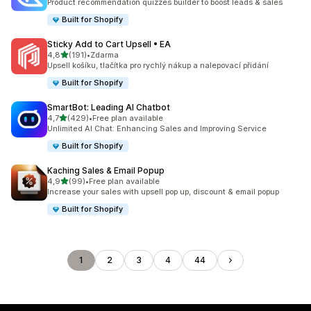
Product recommendation quizzes builder to boost leads & sales
Built for Shopify
Sticky Add to Cart Upsell • EA
z 5 hvězd
4,8
(191)
•
Zdarma
Celkový počet recenzí: 191
Upsell košíku, tlačítka pro rychlý nákup a nalepovací přidání
Built for Shopify
SmartBot: Leading AI Chatbot
z 5 hvězd
4,7
(429)
•
Free plan available
Celkový počet recenzí: 429
Unlimited AI Chat: Enhancing Sales and Improving Service
Built for Shopify
Kaching Sales & Email Popup
z 5 hvězd
4,9
(99)
•
Free plan available
Celkový počet recenzí: 99
Increase your sales with upsell pop up, discount & email popup
Built for Shopify
1
2
3
4
44