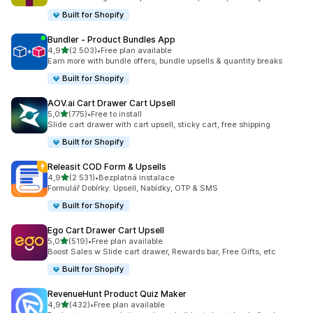
Built for Shopify
Bundler ‑ Product Bundles App
z 5 hvězd
4,9
(2 503)
•
Free plan available
Celkový počet recenzí: 2503
Earn more with bundle offers, bundle upsells & quantity breaks
Built for Shopify
AOV.ai Cart Drawer Cart Upsell
z 5 hvězd
5,0
(775)
•
Free to install
Celkový počet recenzí: 775
Slide cart drawer with cart upsell, sticky cart, free shipping
Built for Shopify
Releasit COD Form & Upsells
z 5 hvězd
4,9
(2 531)
•
Bezplatná instalace
Celkový počet recenzí: 2531
Formulář Dobírky: Upsell, Nabídky, OTP & SMS
Built for Shopify
Ego Cart Drawer Cart Upsell
z 5 hvězd
5,0
(519)
•
Free plan available
Celkový počet recenzí: 519
Boost Sales w Slide cart drawer, Rewards bar, Free Gifts, etc
Built for Shopify
RevenueHunt Product Quiz Maker
z 5 hvězd
4,9
(432)
•
Free plan available
Celkový počet recenzí: 432