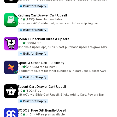
Built for Shopify
Kaching CartDrawer Cart Upsell
z 5 hvězd
5,0
(1 131)
•
Free plan available
Celkový počet recenzí: 1131
Boost your AOV: slide cart, upsell cart & free shipping bar
Built for Shopify
SMART Checkout Rules & Upsells
z 5 hvězd
5,0
(600)
•
Free
Celkový počet recenzí: 600
Checkout upsell app, rules & post purchase upsells to grow AOV
Built for Shopify
Upsell & Cross Sell — Selleasy
z 5 hvězd
4,9
(2 486)
•
Free to install
Celkový počet recenzí: 2486
Frequently bought together bundles & in cart upsell, boost AOV
Built for Shopify
Essent Cart Drawer Cart Upsell
z 5 hvězd
5,0
(802)
•
Free
Celkový počet recenzí: 802
Lift AOV via Slide Cart Upsell, Sticky Add to Cart, Reward Bar
Built for Shopify
BOGOS: Free Gift Bundle Upsell
z 5 hvězd
5,0
(4 044)
•
Free plan available
Celkový počet recenzí: 4044