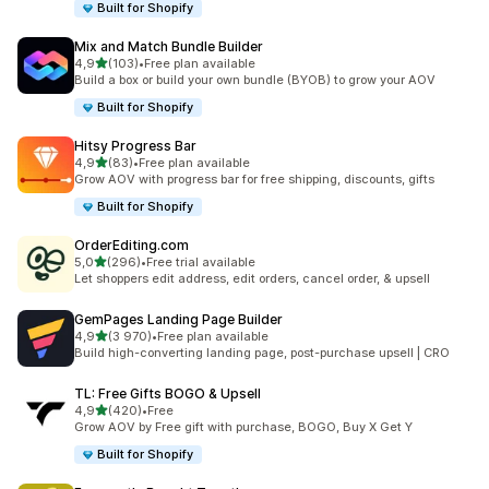
Built for Shopify
Mix and Match Bundle Builder
z 5 hvězd
4,9
(103)
•
Free plan available
Celkový počet recenzí: 103
Build a box or build your own bundle (BYOB) to grow your AOV
Built for Shopify
Hitsy Progress Bar
z 5 hvězd
4,9
(83)
•
Free plan available
Celkový počet recenzí: 83
Grow AOV with progress bar for free shipping, discounts, gifts
Built for Shopify
OrderEditing.com
z 5 hvězd
5,0
(296)
•
Free trial available
Celkový počet recenzí: 296
Let shoppers edit address, edit orders, cancel order, & upsell
GemPages Landing Page Builder
z 5 hvězd
4,9
(3 970)
•
Free plan available
Celkový počet recenzí: 3970
Build high-converting landing page, post-purchase upsell | CRO
TL: Free Gifts BOGO & Upsell
z 5 hvězd
4,9
(420)
•
Free
Celkový počet recenzí: 420
Grow AOV by Free gift with purchase, BOGO, Buy X Get Y
Built for Shopify