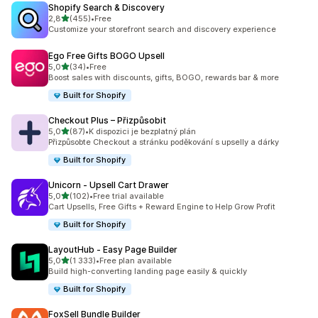
Shopify Search & Discovery
z 5 hvězd
2,8
(455)
•
Free
Celkový počet recenzí: 455
Customize your storefront search and discovery experience
Ego Free Gifts BOGO Upsell
z 5 hvězd
5,0
(34)
•
Free
Celkový počet recenzí: 34
Boost sales with discounts, gifts, BOGO, rewards bar & more
Built for Shopify
Checkout Plus – Přizpůsobit
z 5 hvězd
5,0
(87)
•
K dispozici je bezplatný plán
Celkový počet recenzí: 87
Přizpůsobte Checkout a stránku poděkování s upselly a dárky
Built for Shopify
Unicorn ‑ Upsell Cart Drawer
z 5 hvězd
5,0
(102)
•
Free trial available
Celkový počet recenzí: 102
Cart Upsells, Free Gifts + Reward Engine to Help Grow Profit
Built for Shopify
LayoutHub ‑ Easy Page Builder
z 5 hvězd
5,0
(1 333)
•
Free plan available
Celkový počet recenzí: 1333
Build high-converting landing page easily & quickly
Built for Shopify
FoxSell Bundle Builder