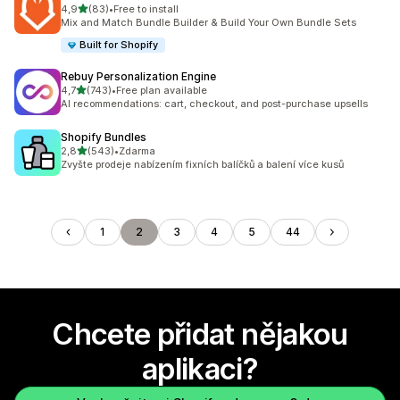
z 5 hvězd
4,9
(83)
•
Free to install
Celkový počet recenzí: 83
Mix and Match Bundle Builder & Build Your Own Bundle Sets
Built for Shopify
Rebuy Personalization Engine
z 5 hvězd
4,7
(743)
•
Free plan available
Celkový počet recenzí: 743
AI recommendations: cart, checkout, and post-purchase upsells
Shopify Bundles
z 5 hvězd
2,8
(543)
•
Zdarma
Celkový počet recenzí: 543
Zvyšte prodeje nabízením fixních balíčků a balení více kusů
1
2
3
4
5
44
Chcete přidat nějakou
aplikaci?