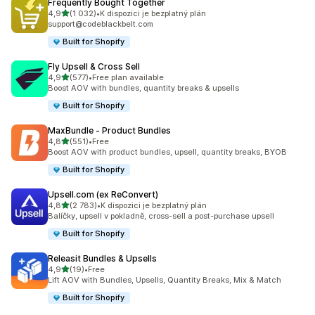
Frequently Bought Together
z 5 hvězd
4,9
(1 032)
•
K dispozici je bezplatný plán
Celkový počet recenzí: 1032
support@codeblackbelt.com
Built for Shopify
Fly Upsell & Cross Sell
z 5 hvězd
4,9
(577)
•
Free plan available
Celkový počet recenzí: 577
Boost AOV with bundles, quantity breaks & upsells
Built for Shopify
MaxBundle ‑ Product Bundles
z 5 hvězd
4,8
(551)
•
Free
Celkový počet recenzí: 551
Boost AOV with product bundles, upsell, quantity breaks, BYOB
Built for Shopify
Upsell.com (ex ReConvert)
z 5 hvězd
4,8
(2 783)
•
K dispozici je bezplatný plán
Celkový počet recenzí: 2783
Balíčky, upsell v pokladně, cross-sell a post-purchase upsell
Built for Shopify
Releasit Bundles & Upsells
z 5 hvězd
4,9
(19)
•
Free
Celkový počet recenzí: 19
Lift AOV with Bundles, Upsells, Quantity Breaks, Mix & Match
Built for Shopify