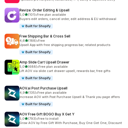
Revize: Order Editing & Upsell
z 5 hvězd
5,0
(101)
•
Free plan available
Celkový počet recenzí: 101
Buyers edit orders, cancel order, edit address & EU withdrawal
Built for Shopify
Free Shipping Bar & Cross Sell
z 5 hvězd
4,6
(188)
•
Free
Celkový počet recenzí: 188
Upsell App with free shipping progress bar, related products
Built for Shopify
Amp Slide Cart Upsell Drawer
z 5 hvězd
5,0
(688)
•
Free plan available
Celkový počet recenzí: 688
Lift AOV via slide cart drawer upsell, rewards bar, free gifts
Built for Shopify
AOV.ai Post Purchase Upsell
z 5 hvězd
4,9
(135)
•
Free plan available
Celkový počet recenzí: 135
Increase AOV with Post Purchase Upsell & Thank you page offers
Built for Shopify
AOV Free Gift BOGO Buy X Get Y
z 5 hvězd
5,0
(793)
•
Free to install
Celkový počet recenzí: 793
Grow AOV by Free Gift With Purchase, Buy One Get One, Discount