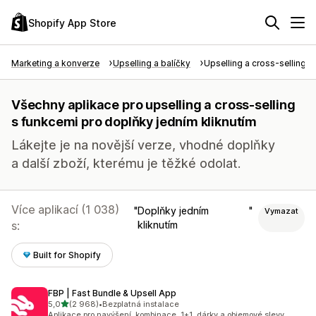
Shopify App Store
Marketing a konverze
Upselling a balíčky
Upselling a cross-selling
Všechny aplikace pro upselling a cross-selling
s funkcemi pro doplňky jedním kliknutím
Lákejte je na novější verze, vhodné doplňky
a další zboží, kterému je těžké odolat.
Více aplikací (1 038)
Doplňky jedním
Vymazat
s:
kliknutím
Built for Shopify
FBP | Fast Bundle & Upsell App
z 5 hvězd
5,0
(2 968)
•
Bezplatná instalace
Celkový počet recenzí: 2968
Aplikace pro navýšení, kombinace, 1+1, dárky a objemové slevy