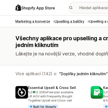
Shopify App Store
Marketing a konverze
Upselling a balíčky
Upselling a 
Všechny aplikace pro upselling a c
jedním kliknutím
Lákejte je na novější verze, vhodné doplň
Více aplikací (142) s:
Doplňky jedním kliknutím
Essential Upsell & Cross Sell
Ka
z 5 hvězd
5,0
(2 206)
•
Free plan available
5,0
Celkový počet recenzí: 2206
Cel
Lift AOV with Frequently Bought
Boo
Together Upsell and Cross-sell
& f
Built for Shopify