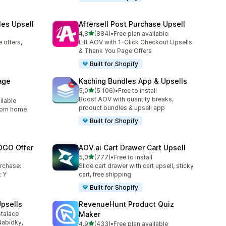
les Upsell
Aftersell Post Purchase Upsell
z 5 hvězd
4,8
(884)
•
Free plan available
Celkový počet recenzí: 884
 offers,
Lift AOV with 1-Click Checkout Upsells
& Thank You Page Offers
Built for Shopify
age
Kaching Bundles App & Upsells
z 5 hvězd
5,0
(5 106)
•
Free to install
Celkový počet recenzí: 5106
Boost AOV with quantity breaks,
ilable
56
product bundles & upsell app
from home
Built for Shopify
OGO Offer
AOV.ai Cart Drawer Cart Upsell
z 5 hvězd
5,0
(777)
•
Free to install
8
Celkový počet recenzí: 777
urchase:
Slide cart drawer with cart upsell, sticky
 Y
cart, free shipping
Built for Shopify
psells
RevenueHunt Product Quiz
stalace
Maker
30
Nabídky,
z 5 hvězd
4,9
(433)
•
Free plan available