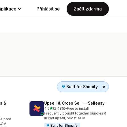
aplikace
Přihlásit se
Začít zdarma
Built for Shopify
s &
Upsell & Cross Sell — Selleasy
z 5 hvězd
4,9
(2 485)
•
Free to install
Celkový počet recenzí: 2485
Frequently bought together bundles &
2
in cart upsell, boost AOV
 & post
 AOV
Built for Shopify