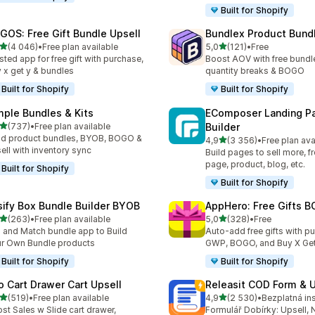
Built for Shopify
GOS: Free Gift Bundle Upsell
Bundlex Product Bund
z 5 hvězd
z 5 hvězd
(4 046)
•
Free plan available
5,0
(121)
•
Free
kový počet recenzí: 4046
Celkový počet recenzí: 121
sted app for free gift with purchase,
Boost AOV with free bundle
 x get y & bundles
quantity breaks & BOGO
Built for Shopify
Built for Shopify
mple Bundles & Kits
EComposer Landing P
z 5 hvězd
(737)
•
Free plan available
Builder
kový počet recenzí: 737
ld product bundles, BYOB, BOGO &
z 5 hvězd
4,9
(3 356)
•
Free plan ava
Celkový počet recenzí: 33
ell with inventory sync
Build pages to sell more, 
page, product, blog, etc.
Built for Shopify
Built for Shopify
sify Box Bundle Builder BYOB
AppHero: Free Gifts B
z 5 hvězd
z 5 hvězd
(263)
•
Free plan available
5,0
(328)
•
Free
kový počet recenzí: 263
Celkový počet recenzí: 32
 and Match bundle app to Build
Auto-add free gifts with p
r Own Bundle products
GWP, BOGO, and Buy X Get
Built for Shopify
Built for Shopify
o Cart Drawer Cart Upsell
Releasit COD Form & U
z 5 hvězd
z 5 hvězd
(519)
•
Free plan available
4,9
(2 530)
•
Bezplatná in
kový počet recenzí: 519
Celkový počet recenzí: 25
st Sales w Slide cart drawer,
Formulář Dobírky: Upsell, 