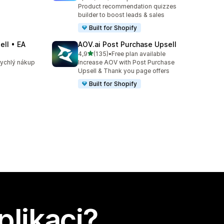
Celkový počet recenzí: 433
Product recommendation quizzes
builder to boost leads & sales
Built for Shopify
ell • EA
AOV.ai Post Purchase Upsell
z 5 hvězd
4,9
(135)
•
Free plan available
3
Celkový počet recenzí: 135
 rychlý nákup
Increase AOV with Post Purchase
Upsell & Thank you page offers
Built for Shopify
plikaci?