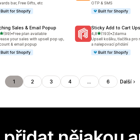
ards bar, Free Gifts, etc
OTP & SMS
Built for Shopify
Built for Shopify
ching Sales & Email Popup
Sticky Add to Cart Ups
z 5 hvězd
z 5 hvězd
(99)
•
Free plan available
4,8
(193)
•
Zdarma
kový počet recenzí: 99
Celkový počet recenzí: 19
rease your sales with upsell pop up,
Upsell košíku, tlačítka pro
count & email popup
a nalepovací přidání
Built for Shopify
Built for Shopify
Další
1
2
3
4
…
6
přidat nějakou a