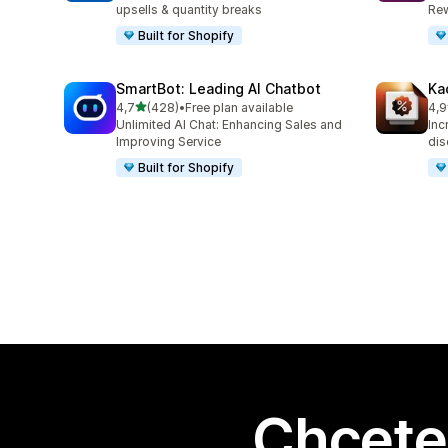
upsells & quantity breaks
Rew
Built for Shopify
SmartBot: Leading AI Chatbot
Ka
z 5 hvězd
4,7
(428)
•
Free plan available
4,9
Celkový počet recenzí: 428
Cel
Unlimited AI Chat: Enhancing Sales and
Inc
Improving Service
dis
Built for Shopify
Chcete 