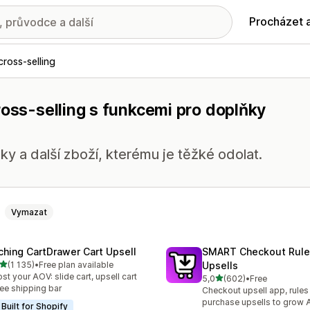
Procházet 
cross-selling
ross-selling s funkcemi pro doplňky
ky a další zboží, kterému je těžké odolat.
Vymazat
ching CartDrawer Cart Upsell
SMART Checkout Rule
z 5 hvězd
(1 135)
•
Free plan available
Upsells
kový počet recenzí: 1135
st your AOV: slide cart, upsell cart
z 5 hvězd
5,0
(602)
•
Free
Celkový počet recenzí: 60
ree shipping bar
Checkout upsell app, rules
purchase upsells to grow
Built for Shopify