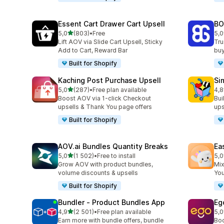
Essent Cart Drawer Cart Upsell
BO
z 5 hvězd
5,0
(803)
•
Free
5,0
Celkový počet recenzí: 803
Cel
Lift AOV via Slide Cart Upsell, Sticky
Tru
Add to Cart, Reward Bar
buy
Built for Shopify
Kaching Post Purchase Upsell
Si
z 5 hvězd
5,0
(287)
•
Free plan available
4,8
Celkový počet recenzí: 287
Cel
Boost AOV via 1-click Checkout
Bui
upsells & Thank You page offers
ups
Built for Shopify
AOV.ai Bundles Quantity Breaks
Ea
z 5 hvězd
5,0
(1 502)
•
Free to install
5,0
Celkový počet recenzí: 1502
Cel
Grow AOV with product bundles,
Mix
volume discounts & upsells
You
Built for Shopify
Bundler ‑ Product Bundles App
Eg
z 5 hvězd
4,9
(2 501)
•
Free plan available
5,0
Celkový počet recenzí: 2501
Cel
Earn more with bundle offers, bundle
Boo