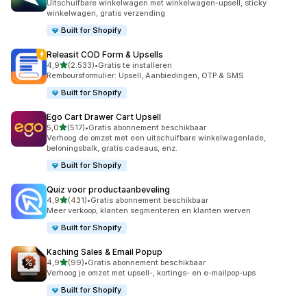
Uitschuifbare winkelwagen met winkelwagen-upsell, sticky
winkelwagen, gratis verzending
Built for Shopify
Releasit COD Form & Upsells
van 5 sterren
4,9
(2.533)
•
Gratis te installeren
2533 recensies in totaal
Remboursformulier: Upsell, Aanbiedingen, OTP & SMS
Built for Shopify
Ego Cart Drawer Cart Upsell
van 5 sterren
5,0
(517)
•
Gratis abonnement beschikbaar
517 recensies in totaal
Verhoog de omzet met een uitschuifbare winkelwagenlade,
beloningsbalk, gratis cadeaus, enz.
Built for Shopify
Quiz voor productaanbeveling
van 5 sterren
4,9
(431)
•
Gratis abonnement beschikbaar
431 recensies in totaal
Meer verkoop, klanten segmenteren en klanten werven
Built for Shopify
Kaching Sales & Email Popup
van 5 sterren
4,9
(99)
•
Gratis abonnement beschikbaar
99 recensies in totaal
Verhoog je omzet met upsell-, kortings- en e-mailpop-ups
Built for Shopify