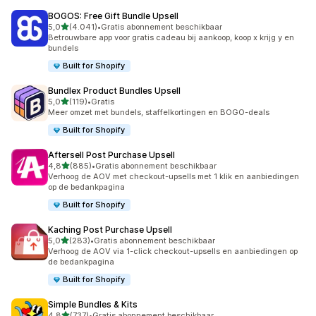
BOGOS: Free Gift Bundle Upsell
van 5 sterren
5,0
(4.041)
•
Gratis abonnement beschikbaar
4041 recensies in totaal
Betrouwbare app voor gratis cadeau bij aankoop, koop x krijg y en
bundels
Built for Shopify
Bundlex Product Bundles Upsell
van 5 sterren
5,0
(119)
•
Gratis
119 recensies in totaal
Meer omzet met bundels, staffelkortingen en BOGO-deals
Built for Shopify
Aftersell Post Purchase Upsell
van 5 sterren
4,8
(885)
•
Gratis abonnement beschikbaar
885 recensies in totaal
Verhoog de AOV met checkout-upsells met 1 klik en aanbiedingen
op de bedankpagina
Built for Shopify
Kaching Post Purchase Upsell
van 5 sterren
5,0
(283)
•
Gratis abonnement beschikbaar
283 recensies in totaal
Verhoog de AOV via 1-click checkout-upsells en aanbiedingen op
de bedankpagina
Built for Shopify
Simple Bundles & Kits
van 5 sterren
4,8
(737)
•
Gratis abonnement beschikbaar