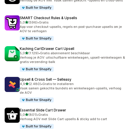
Verhoog de AOV met 'vaak samen gekocht'-upsells en cross-sells
Built for Shopify
SMART Checkout Rules & Upsells
van 5 sterren
5,0
(596)
•
Gratis
596 recensies in totaal
App voor checkout-upsells, regels en post-purchase upsells om je
AOV te verhogen
Built for Shopify
Kaching CartDrawer Cart Upsell
van 5 sterren
5,0
(1.129)
•
Gratis abonnement beschikbaar
1129 recensies in totaal
Verhoog je AOV: uitschuifbare winkelwagen, upsell-winkelwagen &
gratis verzending-balk
Built for Shopify
Upsell & Cross Sell — Selleasy
van 5 sterren
4,9
(2.480)
•
Gratis te installeren
2480 recensies in totaal
Vaak samen gekochte bundels en winkelwagen-upsells, verhoog
de AOV
Built for Shopify
Essential Slide Cart Drawer
van 5 sterren
5,0
(801)
•
Gratis
801 recensies in totaal
Verhoog AOV met Slide Cart upsells & sticky add to cart
Built for Shopify