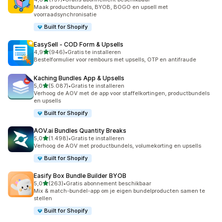
737 recensies in totaal
Maak productbundels, BYOB, BOGO en upsell met
voorraadsynchronisatie
Built for Shopify
EasySell ‑ COD Form & Upsells
van 5 sterren
4,9
(946)
•
Gratis te installeren
946 recensies in totaal
Bestelformulier voor rembours met upsells, OTP en antifraude
Kaching Bundles App & Upsells
van 5 sterren
5,0
(5.087)
•
Gratis te installeren
5087 recensies in totaal
Verhoog de AOV met de app voor staffelkortingen, productbundels
en upsells
Built for Shopify
AOV.ai Bundles Quantity Breaks
van 5 sterren
5,0
(1.498)
•
Gratis te installeren
1498 recensies in totaal
Verhoog de AOV met productbundels, volumekorting en upsells
Built for Shopify
Easify Box Bundle Builder BYOB
van 5 sterren
5,0
(263)
•
Gratis abonnement beschikbaar
263 recensies in totaal
Mix & match-bundel-app om je eigen bundelproducten samen te
stellen
Built for Shopify