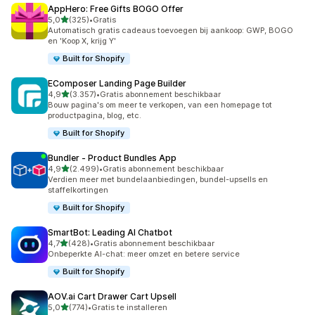
AppHero: Free Gifts BOGO Offer
van 5 sterren
5,0
(325)
•
Gratis
325 recensies in totaal
Automatisch gratis cadeaus toevoegen bij aankoop: GWP, BOGO
en 'Koop X, krijg Y'
Built for Shopify
EComposer Landing Page Builder
van 5 sterren
4,9
(3.357)
•
Gratis abonnement beschikbaar
3357 recensies in totaal
Bouw pagina's om meer te verkopen, van een homepage tot
productpagina, blog, etc.
Built for Shopify
Bundler ‑ Product Bundles App
van 5 sterren
4,9
(2.499)
•
Gratis abonnement beschikbaar
2499 recensies in totaal
Verdien meer met bundelaanbiedingen, bundel-upsells en
staffelkortingen
Built for Shopify
SmartBot: Leading AI Chatbot
van 5 sterren
4,7
(428)
•
Gratis abonnement beschikbaar
428 recensies in totaal
Onbeperkte AI-chat: meer omzet en betere service
Built for Shopify
AOV.ai Cart Drawer Cart Upsell
van 5 sterren
5,0
(774)
•
Gratis te installeren
774 recensies in totaal