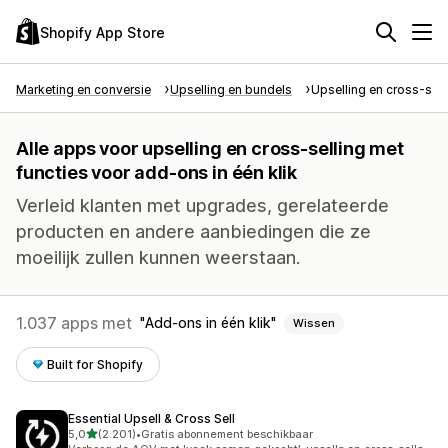
Shopify App Store
Marketing en conversie
Upselling en bundels
Upselling en cross-sell
Alle apps voor upselling en cross-selling met
functies voor add-ons in één klik
Verleid klanten met upgrades, gerelateerde
producten en andere aanbiedingen die ze
moeilijk zullen kunnen weerstaan.
1.037 apps met
Add-ons in één klik
Wissen
Built for Shopify
Essential Upsell & Cross Sell
van 5 sterren
5,0
(2.201)
•
Gratis abonnement beschikbaar
2201 recensies in totaal