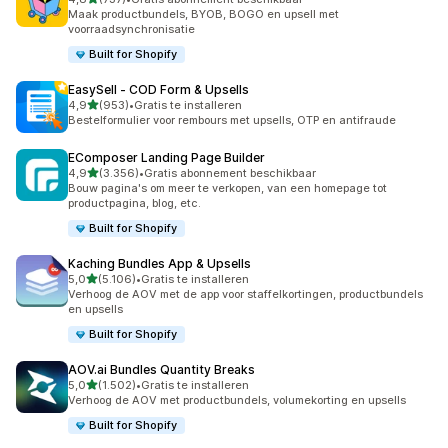
737 recensies in totaal
Maak productbundels, BYOB, BOGO en upsell met
voorraadsynchronisatie
Built for Shopify
EasySell ‑ COD Form & Upsells
van 5 sterren
4,9
(953)
•
Gratis te installeren
953 recensies in totaal
Bestelformulier voor rembours met upsells, OTP en antifraude
EComposer Landing Page Builder
van 5 sterren
4,9
(3.356)
•
Gratis abonnement beschikbaar
3356 recensies in totaal
Bouw pagina's om meer te verkopen, van een homepage tot
productpagina, blog, etc.
Built for Shopify
Kaching Bundles App & Upsells
van 5 sterren
5,0
(5.106)
•
Gratis te installeren
5106 recensies in totaal
Verhoog de AOV met de app voor staffelkortingen, productbundels
en upsells
Built for Shopify
AOV.ai Bundles Quantity Breaks
van 5 sterren
5,0
(1.502)
•
Gratis te installeren
1502 recensies in totaal
Verhoog de AOV met productbundels, volumekorting en upsells
Built for Shopify