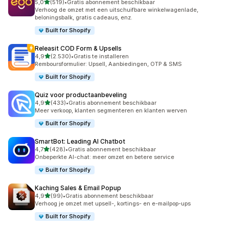
van 5 sterren
5,0
(519)
•
Gratis abonnement beschikbaar
519 recensies in totaal
Verhoog de omzet met een uitschuifbare winkelwagenlade,
beloningsbalk, gratis cadeaus, enz.
Built for Shopify
Releasit COD Form & Upsells
van 5 sterren
4,9
(2.530)
•
Gratis te installeren
2530 recensies in totaal
Remboursformulier: Upsell, Aanbiedingen, OTP & SMS
Built for Shopify
Quiz voor productaanbeveling
van 5 sterren
4,9
(433)
•
Gratis abonnement beschikbaar
433 recensies in totaal
Meer verkoop, klanten segmenteren en klanten werven
Built for Shopify
SmartBot: Leading AI Chatbot
van 5 sterren
4,7
(428)
•
Gratis abonnement beschikbaar
428 recensies in totaal
Onbeperkte AI-chat: meer omzet en betere service
Built for Shopify
Kaching Sales & Email Popup
van 5 sterren
4,9
(99)
•
Gratis abonnement beschikbaar
99 recensies in totaal
Verhoog je omzet met upsell-, kortings- en e-mailpop-ups
Built for Shopify