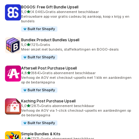
BOGOS: Free Gift Bundle Upsell
van 5 sterren
5,0
(4.046)
•
Gratis abonnement beschikbaar
4046 recensies in totaal
Betrouwbare app voor gratis cadeau bij aankoop, koop x krijg y en
bundels
Built for Shopify
Bundlex Product Bundles Upsell
van 5 sterren
5,0
(121)
•
Gratis
121 recensies in totaal
Meer omzet met bundels, staffelkortingen en BOGO-deals
Built for Shopify
Aftersell Post Purchase Upsell
van 5 sterren
4,8
(884)
•
Gratis abonnement beschikbaar
884 recensies in totaal
Verhoog de AOV met checkout-upsells met 1 klik en aanbiedingen
op de bedankpagina
Built for Shopify
Kaching Post Purchase Upsell
van 5 sterren
5,0
(287)
•
Gratis abonnement beschikbaar
287 recensies in totaal
Verhoog de AOV via 1-click checkout-upsells en aanbiedingen op
de bedankpagina
Built for Shopify
Simple Bundles & Kits
van 5 sterren
4,8
(737)
•
Gratis abonnement beschikbaar