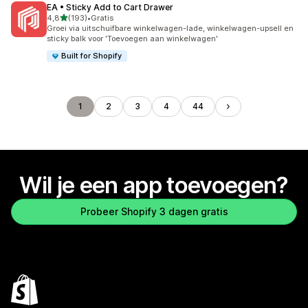
EA • Sticky Add to Cart Drawer
van 5 sterren
4,8
(193)
•
Gratis
193 recensies in totaal
Groei via uitschuifbare winkelwagen-lade, winkelwagen-upsell en
sticky balk voor 'Toevoegen aan winkelwagen'
Built for Shopify
1
2
3
4
44
Wil je een app toevoegen?
Probeer Shopify 3 dagen gratis