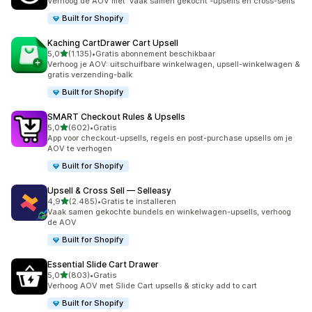
Verhoog de AOV met 'vaak samen gekocht'-upsells en cross-sells
Built for Shopify
Kaching CartDrawer Cart Upsell
van 5 sterren
5,0
(1.135)
•
Gratis abonnement beschikbaar
1135 recensies in totaal
Verhoog je AOV: uitschuifbare winkelwagen, upsell-winkelwagen &
gratis verzending-balk
Built for Shopify
SMART Checkout Rules & Upsells
van 5 sterren
5,0
(602)
•
Gratis
602 recensies in totaal
App voor checkout-upsells, regels en post-purchase upsells om je
AOV te verhogen
Built for Shopify
Upsell & Cross Sell — Selleasy
van 5 sterren
4,9
(2.485)
•
Gratis te installeren
2485 recensies in totaal
Vaak samen gekochte bundels en winkelwagen-upsells, verhoog
de AOV
Built for Shopify
Essential Slide Cart Drawer
van 5 sterren
5,0
(803)
•
Gratis
803 recensies in totaal
Verhoog AOV met Slide Cart upsells & sticky add to cart
Built for Shopify