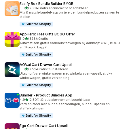
Easify Box Bundle Builder BYOB
van 5 sterren
5,0
(263)
•
Gratis abonnement beschikbaar
263 recensies in totaal
Mix & match-bundel-app om je eigen bundelproducten samen te
stellen
Built for Shopify
AppHero: Free Gifts BOGO Offer
van 5 sterren
5,0
(328)
•
Gratis
328 recensies in totaal
Automatisch gratis cadeaus toevoegen bij aankoop: GWP, BOGO
en 'Koop X, krijg Y'
Built for Shopify
AOV.ai Cart Drawer Cart Upsell
van 5 sterren
5,0
(777)
•
Gratis te installeren
777 recensies in totaal
Uitschuifbare winkelwagen met winkelwagen-upsell, sticky
winkelwagen, gratis verzending
Built for Shopify
Bundler ‑ Product Bundles App
van 5 sterren
4,9
(2.501)
•
Gratis abonnement beschikbaar
2501 recensies in totaal
Verdien meer met bundelaanbiedingen, bundel-upsells en
staffelkortingen
Built for Shopify
Ego Cart Drawer Cart Upsell