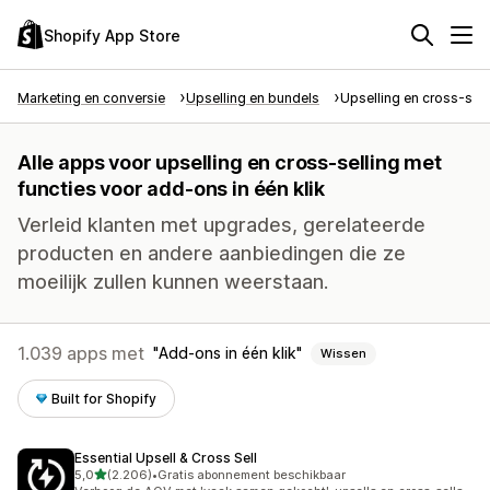
Shopify App Store
Marketing en conversie
Upselling en bundels
Upselling en cross-sell
Alle apps voor upselling en cross-selling met
functies voor add-ons in één klik
Verleid klanten met upgrades, gerelateerde
producten en andere aanbiedingen die ze
moeilijk zullen kunnen weerstaan.
1.039 apps met
Add-ons in één klik
Wissen
Built for Shopify
Essential Upsell & Cross Sell
van 5 sterren
5,0
(2.206)
•
Gratis abonnement beschikbaar
2206 recensies in totaal