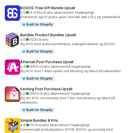
BOGOS: Free Gift Bundle Upsell
ud af 5 stjerner
5,0
(4.044)
•
Gratis abonnement tilgængeligt
4044 anmeldelser i alt
Anerkendt app til gratis gave ved køb, køb x få y og pakketilbud
Built for Shopify
Bundlex Product Bundles Upsell
ud af 5 stjerner
5,0
(122)
•
Gratis
122 anmeldelser i alt
Øg AOV med gratis bundttilbud, mængderabatter og BOGO
Built for Shopify
Aftersell Post Purchase Upsell
ud af 5 stjerner
4,8
(885)
•
Gratis abonnement tilgængeligt
885 anmeldelser i alt
Øg AOV med 1-kliks upsell ved betaling og tilbud på takkesiden
Built for Shopify
Kaching Post Purchase Upsell
ud af 5 stjerner
5,0
(283)
•
Gratis abonnement tilgængeligt
283 anmeldelser i alt
Øg din AOV via mersalg med 1 klik ved betaling og tilbud på
takkesiden
Built for Shopify
Simple Bundles & Kits
ud af 5 stjerner
4,8
(737)
•
Gratis abonnement tilgængeligt
737 anmeldelser i alt
Sammensæt produktpakker, BYOB, BOGO og mersalg med