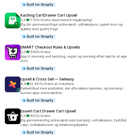
Built for Shopify
Kaching CartDrawer Cart Upsell
ud af 5 stjerner
5,0
(1.131)
•
Gratis abonnement tilgængeligt
1131 anmeldelser i alt
Øg din gennemsnitlige ordreværdi: udtrækskurv, upsell-kurv og
bjælke med gratis fragt
Built for Shopify
SMART Checkout Rules & Upsells
ud af 5 stjerner
5,0
(599)
•
Gratis
599 anmeldelser i alt
App til mersalg ved betaling, regler og mersalg efter køb for at øge
AOV
Built for Shopify
Upsell & Cross Sell — Selleasy
ud af 5 stjerner
4,9
(2.487)
•
Gratis at installere
2487 anmeldelser i alt
Pakketilbud med produkter, der ofte købes sammen, og mersalg i
kurven øger ordreværdien
Built for Shopify
Essent Cart Drawer Cart Upsell
ud af 5 stjerner
5,0
(802)
•
Gratis
802 anmeldelser i alt
Øg gennemsnitlig ordreværdi med mersalg i udtrækskurv, fastlåst
Læg i indkøbskurven og belønningsbjælke
Built for Shopify