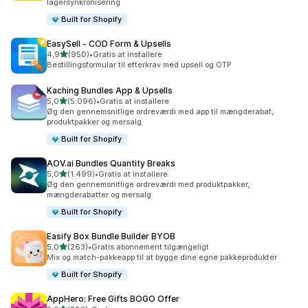
lagersynkronisering
Built for Shopify
EasySell ‑ COD Form & Upsells
ud af 5 stjerner
4,9
(950)
•
Gratis at installere
950 anmeldelser i alt
Bestillingsformular til efterkrav med upsell og OTP
Kaching Bundles App & Upsells
ud af 5 stjerner
5,0
(5.096)
•
Gratis at installere
5096 anmeldelser i alt
Øg den gennemsnitlige ordreværdi med app til mængderabat,
produktpakker og mersalg
Built for Shopify
AOV.ai Bundles Quantity Breaks
ud af 5 stjerner
5,0
(1.499)
•
Gratis at installere
1499 anmeldelser i alt
Øg den gennemsnitlige ordreværdi med produktpakker,
mængderabatter og mersalg
Built for Shopify
Easify Box Bundle Builder BYOB
ud af 5 stjerner
5,0
(263)
•
Gratis abonnement tilgængeligt
263 anmeldelser i alt
Mix og match-pakkeapp til at bygge dine egne pakkeprodukter
Built for Shopify
AppHero: Free Gifts BOGO Offer