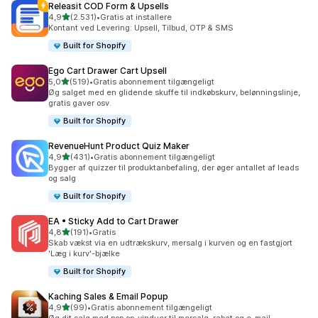
Releasit COD Form & Upsells
ud af 5 stjerner
4,9
(2.531)
•
Gratis at installere
2531 anmeldelser i alt
Kontant ved Levering: Upsell, Tilbud, OTP & SMS
Built for Shopify
Ego Cart Drawer Cart Upsell
ud af 5 stjerner
5,0
(519)
•
Gratis abonnement tilgængeligt
519 anmeldelser i alt
Øg salget med en glidende skuffe til indkøbskurv, belønningslinje,
gratis gaver osv.
Built for Shopify
RevenueHunt Product Quiz Maker
ud af 5 stjerner
4,9
(431)
•
Gratis abonnement tilgængeligt
431 anmeldelser i alt
Bygger af quizzer til produktanbefaling, der øger antallet af leads
og salg
Built for Shopify
EA • Sticky Add to Cart Drawer
ud af 5 stjerner
4,8
(191)
•
Gratis
191 anmeldelser i alt
Skab vækst via en udtrækskurv, mersalg i kurven og en fastgjort
'Læg i kurv'-bjælke
Built for Shopify
Kaching Sales & Email Popup
ud af 5 stjerner
4,9
(99)
•
Gratis abonnement tilgængeligt
99 anmeldelser i alt