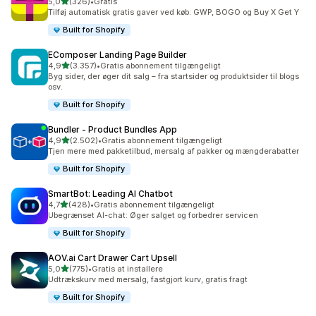
ud af 5 stjerner
5,0
(326)
•
Gratis
326 anmeldelser i alt
Tilføj automatisk gratis gaver ved køb: GWP, BOGO og Buy X Get Y
Built for Shopify
EComposer Landing Page Builder
ud af 5 stjerner
4,9
(3.357)
•
Gratis abonnement tilgængeligt
3357 anmeldelser i alt
Byg sider, der øger dit salg – fra startsider og produktsider til blogs
osv.
Built for Shopify
Bundler ‑ Product Bundles App
ud af 5 stjerner
4,9
(2.502)
•
Gratis abonnement tilgængeligt
2502 anmeldelser i alt
Tjen mere med pakketilbud, mersalg af pakker og mængderabatter
Built for Shopify
SmartBot: Leading AI Chatbot
ud af 5 stjerner
4,7
(428)
•
Gratis abonnement tilgængeligt
428 anmeldelser i alt
Ubegrænset AI-chat: Øger salget og forbedrer servicen
Built for Shopify
AOV.ai Cart Drawer Cart Upsell
ud af 5 stjerner
5,0
(775)
•
Gratis at installere
775 anmeldelser i alt
Udtrækskurv med mersalg, fastgjort kurv, gratis fragt
Built for Shopify