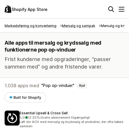
Shopify App Store
Markedsføring og konvertering
Mersalg og sampak
Mersalg og kryd
Alle apps til mersalg og krydssalg med
funktionerne pop op-vinduer
Frist kunderne med opgraderinger, “passer
sammen med” og andre fristende varer.
1.038 apps med
Pop op-vinduer
Ryd
Built for Shopify
Essential Upsell & Cross Sell
ud af 5 stjerner
5,0
(2.201)
•
Gratis abonnement tilgængeligt
2201 anmeldelser i alt
Løft din AOV med mersalg og krydssalg af produkter, der ofte købes
sammen