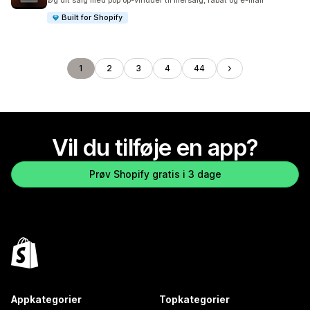
Øg dit salg med pop op-vinduer til mersalg, rabat og e-mail
Built for Shopify
1
2
3
4
44
Vil du tilføje en app?
Prøv Shopify gratis i 3 dage
Appkategorier
Topkategorier