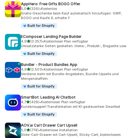
AppHero: Free Gifts BOGO Offer
von 5 Sternen
5,0
(326)
•
Kostenlos
326 Rezensionen insgesamt
Gratis-Geschenke beim Kauf automatisch hinzufügen: GWP,
BOGO und Kaufe X, erhalte Y
Built for Shopify
EComposer Landing Page Builder
von 5 Sternen
4,9
(3.357)
•
Kostenloser Plan verfügbar
3357 Rezensionen insgesamt
Umsatzstarke Seiten gestalten: Home-, Produkt-, Blogseite usw.
Built for Shopify
Bundler ‑ Product Bundles App
von 5 Sternen
4,9
(2.501)
•
Kostenloser Plan verfügbar
2501 Rezensionen insgesamt
Verdiene mehr mit Bundle-Angeboten, Bundle-Upsells und
Mengenstaffeln
Built for Shopify
SmartBot: Leading AI Chatbot
von 5 Sternen
4,7
(428)
•
Kostenloser Plan verfügbar
428 Rezensionen insgesamt
Kundensupport-Transformation mit KI-gesteuertem Smartbot
Built for Shopify
AOV.ai Cart Drawer Cart Upsell
von 5 Sternen
5,0
(774)
•
Kostenlose Installation
774 Rezensionen insgesamt
Slide-Cart-Drawer mit Cart-Upsell, Sticky-Cart, kostenlosem