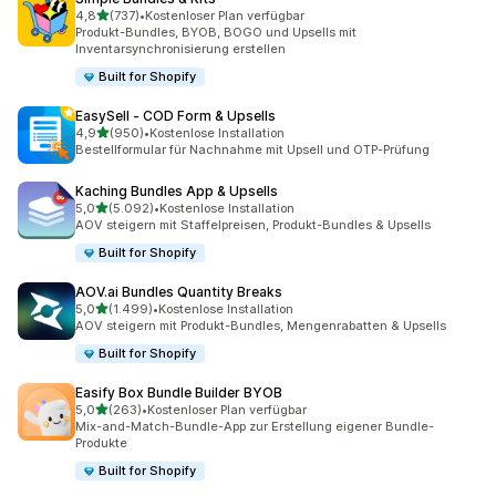
von 5 Sternen
4,8
(737)
•
Kostenloser Plan verfügbar
737 Rezensionen insgesamt
Produkt-Bundles, BYOB, BOGO und Upsells mit
Inventarsynchronisierung erstellen
Built for Shopify
EasySell ‑ COD Form & Upsells
von 5 Sternen
4,9
(950)
•
Kostenlose Installation
950 Rezensionen insgesamt
Bestellformular für Nachnahme mit Upsell und OTP-Prüfung
Kaching Bundles App & Upsells
von 5 Sternen
5,0
(5.092)
•
Kostenlose Installation
5092 Rezensionen insgesamt
AOV steigern mit Staffelpreisen, Produkt-Bundles & Upsells
Built for Shopify
AOV.ai Bundles Quantity Breaks
von 5 Sternen
5,0
(1.499)
•
Kostenlose Installation
1499 Rezensionen insgesamt
AOV steigern mit Produkt-Bundles, Mengenrabatten & Upsells
Built for Shopify
Easify Box Bundle Builder BYOB
von 5 Sternen
5,0
(263)
•
Kostenloser Plan verfügbar
263 Rezensionen insgesamt
Mix-and-Match-Bundle-App zur Erstellung eigener Bundle-
Produkte
Built for Shopify