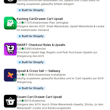
Durchschnittlichen Bestellwert mit Upsells und Cross-Sells für
häufig zusammen gekaufte Artikel steigern
Built for Shopify
Kaching CartDrawer Cart Upsell
von 5 Sternen
5,0
(1.131)
•
Kostenloser Plan verfügbar
1131 Rezensionen insgesamt
Steigere deinen AOV: Slide-Warenkorb, Upsell-Warenkorb & Leiste
für kostenlosen Versand
Built for Shopify
SMART Checkout Rules & Upsells
von 5 Sternen
5,0
(598)
•
Kostenlos
598 Rezensionen insgesamt
Checkout-Upsell-App, Regeln und Post-Purchase-Upsells zur
Steigerung des AOV
Built for Shopify
Upsell & Cross Sell — Selleasy
von 5 Sternen
4,9
(2.486)
•
Kostenlose Installation
2486 Rezensionen insgesamt
Häufig zusammen gekaufte Bundles und In-Cart-Upsells zur AOV-
Steigerung
Built for Shopify
Essent Cart Drawer Cart Upsell
von 5 Sternen
5,0
(801)
•
Kostenlos
801 Rezensionen insgesamt
Steigere den AOV durch Slide-Warenkorb-Upsells, Sticky-„In den
Warenkorb“-Leiste und Belohnungsleiste