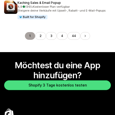
Kaching Sales & Email Popup
von 5 Sternen
4,9
(99)
•
Kostenloser Plan verfügbar
99 Rezensionen insgesamt
Steigere deine Verkäufe mit Upsell-, Rabatt- und E-Mail-Popups
Built for Shopify
1
2
3
4
44
Möchtest du eine App
hinzufügen?
Shopify 3 Tage kostenlos testen