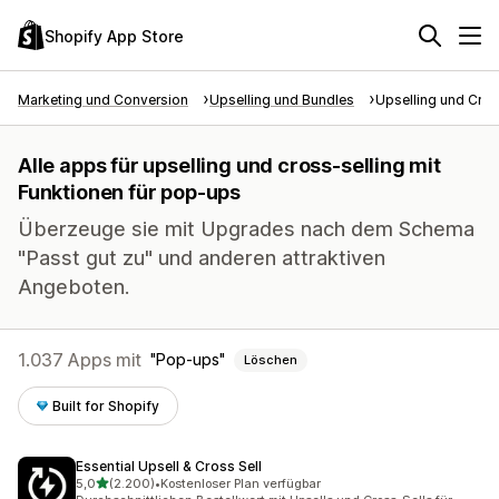
Shopify App Store
Marketing und Conversion
Upselling und Bundles
Upselling und Cros
Alle apps für upselling und cross-selling mit
Funktionen für pop-ups
Überzeuge sie mit Upgrades nach dem Schema
"Passt gut zu" und anderen attraktiven
Angeboten.
1.037 Apps mit
Pop-ups
Löschen
Built for Shopify
Essential Upsell & Cross Sell
von 5 Sternen
5,0
(2.200)
•
Kostenloser Plan verfügbar
2200 Rezensionen insgesamt