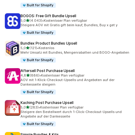
Built for Shopify
BOGOS: Free Gift Bundle Upsell
von 5 Sternen
5,0
(4.043)
•
Kostenloser Plan verfügbar
4043 Rezensionen insgesamt
Steigere AOV mit Gratis gift beim kauf, Bundles, Buy x get y
Built for Shopify
Bundlex Product Bundles Upsell
von 5 Sternen
5,0
(121)
•
Kostenlos
121 Rezensionen insgesamt
Mehr Umsatz mit Bundles, Mengenrabatten und BOGO-Angeboten
Built for Shopify
Aftersell Post Purchase Upsell
von 5 Sternen
4,8
(886)
•
Kostenloser Plan verfügbar
886 Rezensionen insgesamt
AOV mit 1-Klick-Checkout-Upsells und Angeboten auf der
Dankesseite steigern
Built for Shopify
Kaching Post Purchase Upsell
von 5 Sternen
5,0
(283)
•
Kostenloser Plan verfügbar
283 Rezensionen insgesamt
Steigere den Bestellwert durch 1-Click-Checkout-Upsells und
Angebote auf der Dankesseite
Built for Shopify
Simple Bundles & Kits