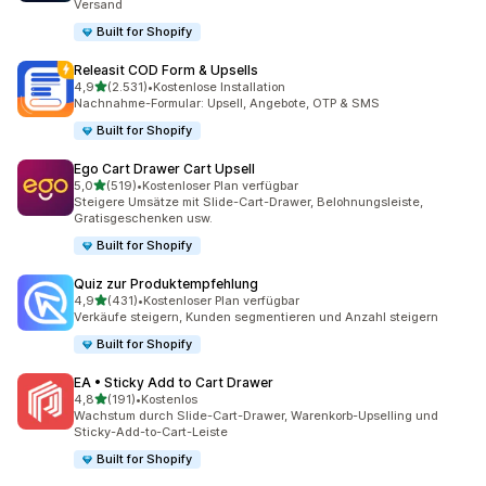
Versand
Built for Shopify
Releasit COD Form & Upsells
von 5 Sternen
4,9
(2.531)
•
Kostenlose Installation
2531 Rezensionen insgesamt
Nachnahme-Formular: Upsell, Angebote, OTP & SMS
Built for Shopify
Ego Cart Drawer Cart Upsell
von 5 Sternen
5,0
(519)
•
Kostenloser Plan verfügbar
519 Rezensionen insgesamt
Steigere Umsätze mit Slide-Cart-Drawer, Belohnungsleiste,
Gratisgeschenken usw.
Built for Shopify
Quiz zur Produktempfehlung
von 5 Sternen
4,9
(431)
•
Kostenloser Plan verfügbar
431 Rezensionen insgesamt
Verkäufe steigern, Kunden segmentieren und Anzahl steigern
Built for Shopify
EA • Sticky Add to Cart Drawer
von 5 Sternen
4,8
(191)
•
Kostenlos
191 Rezensionen insgesamt
Wachstum durch Slide-Cart-Drawer, Warenkorb-Upselling und
Sticky-Add-to-Cart-Leiste
Built for Shopify