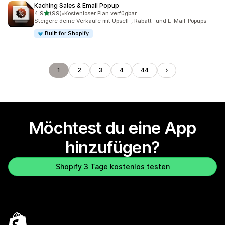
Kaching Sales & Email Popup
von 5 Sternen
4,9
(99)
•
Kostenloser Plan verfügbar
99 Rezensionen insgesamt
Steigere deine Verkäufe mit Upsell-, Rabatt- und E-Mail-Popups
Built for Shopify
1
2
3
4
44
Möchtest du eine App
hinzufügen?
Shopify 3 Tage kostenlos testen