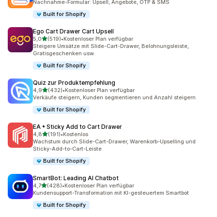
Nachnahme-Formular: Upsell, Angebote, OTP & SMS
Built for Shopify
Ego Cart Drawer Cart Upsell
von 5 Sternen
5,0
(519)
•
Kostenloser Plan verfügbar
519 Rezensionen insgesamt
Steigere Umsätze mit Slide-Cart-Drawer, Belohnungsleiste,
Gratisgeschenken usw.
Built for Shopify
Quiz zur Produktempfehlung
von 5 Sternen
4,9
(432)
•
Kostenloser Plan verfügbar
432 Rezensionen insgesamt
Verkäufe steigern, Kunden segmentieren und Anzahl steigern
Built for Shopify
EA • Sticky Add to Cart Drawer
von 5 Sternen
4,8
(191)
•
Kostenlos
191 Rezensionen insgesamt
Wachstum durch Slide-Cart-Drawer, Warenkorb-Upselling und
Sticky-Add-to-Cart-Leiste
Built for Shopify
SmartBot: Leading AI Chatbot
von 5 Sternen
4,7
(428)
•
Kostenloser Plan verfügbar
428 Rezensionen insgesamt
Kundensupport-Transformation mit KI-gesteuertem Smartbot
Built for Shopify