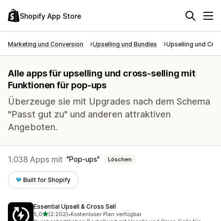
Shopify App Store
Marketing und Conversion
Upselling und Bundles
Upselling und Cros
Alle apps für upselling und cross-selling mit
Funktionen für pop-ups
Überzeuge sie mit Upgrades nach dem Schema
"Passt gut zu" und anderen attraktiven
Angeboten.
1.038 Apps mit
Pop-ups
Löschen
Built for Shopify
Essential Upsell & Cross Sell
von 5 Sternen
5,0
(2.202)
•
Kostenloser Plan verfügbar
2202 Rezensionen insgesamt