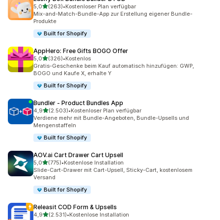
von 5 Sternen
5,0
(263)
•
Kostenloser Plan verfügbar
263 Rezensionen insgesamt
Mix-and-Match-Bundle-App zur Erstellung eigener Bundle-
Produkte
Built for Shopify
AppHero: Free Gifts BOGO Offer
von 5 Sternen
5,0
(326)
•
Kostenlos
326 Rezensionen insgesamt
Gratis-Geschenke beim Kauf automatisch hinzufügen: GWP,
BOGO und Kaufe X, erhalte Y
Built for Shopify
Bundler ‑ Product Bundles App
von 5 Sternen
4,9
(2.503)
•
Kostenloser Plan verfügbar
2503 Rezensionen insgesamt
Verdiene mehr mit Bundle-Angeboten, Bundle-Upsells und
Mengenstaffeln
Built for Shopify
AOV.ai Cart Drawer Cart Upsell
von 5 Sternen
5,0
(775)
•
Kostenlose Installation
775 Rezensionen insgesamt
Slide-Cart-Drawer mit Cart-Upsell, Sticky-Cart, kostenlosem
Versand
Built for Shopify
Releasit COD Form & Upsells
von 5 Sternen
4,9
(2.531)
•
Kostenlose Installation
2531 Rezensionen insgesamt