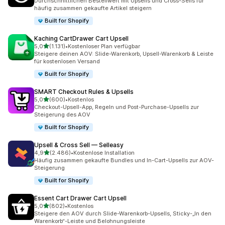
Durchschnittlichen Bestellwert mit Upsells und Cross-Sells für
häufig zusammen gekaufte Artikel steigern
Built for Shopify
Kaching CartDrawer Cart Upsell
von 5 Sternen
5,0
(1.131)
•
Kostenloser Plan verfügbar
1131 Rezensionen insgesamt
Steigere deinen AOV: Slide-Warenkorb, Upsell-Warenkorb & Leiste
für kostenlosen Versand
Built for Shopify
SMART Checkout Rules & Upsells
von 5 Sternen
5,0
(600)
•
Kostenlos
600 Rezensionen insgesamt
Checkout-Upsell-App, Regeln und Post-Purchase-Upsells zur
Steigerung des AOV
Built for Shopify
Upsell & Cross Sell — Selleasy
von 5 Sternen
4,9
(2.486)
•
Kostenlose Installation
2486 Rezensionen insgesamt
Häufig zusammen gekaufte Bundles und In-Cart-Upsells zur AOV-
Steigerung
Built for Shopify
Essent Cart Drawer Cart Upsell
von 5 Sternen
5,0
(802)
•
Kostenlos
802 Rezensionen insgesamt
Steigere den AOV durch Slide-Warenkorb-Upsells, Sticky-„In den
Warenkorb“-Leiste und Belohnungsleiste