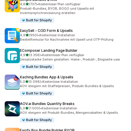
von 5 Sternen
4,8
(737)
•
Kostenloser Plan verfügbar
737 Rezensionen insgesamt
Produkt-Bundles, BYOB, BOGO und Upsells mit
Inventarsynchronisierung erstellen
Built for Shopify
EasySell ‑ COD Form & Upsells
von 5 Sternen
4,9
(950)
•
Kostenlose Installation
950 Rezensionen insgesamt
Bestellformular für Nachnahme mit Upsell und OTP-Prüfung
EComposer Landing Page Builder
von 5 Sternen
4,9
(3.358)
•
Kostenloser Plan verfügbar
3358 Rezensionen insgesamt
Umsatzstarke Seiten gestalten: Home-, Produkt-, Blogseite usw.
Built for Shopify
Kaching Bundles App & Upsells
von 5 Sternen
5,0
(5.098)
•
Kostenlose Installation
5098 Rezensionen insgesamt
AOV steigern mit Staffelpreisen, Produkt-Bundles & Upsells
Built for Shopify
AOV.ai Bundles Quantity Breaks
von 5 Sternen
5,0
(1.500)
•
Kostenlose Installation
1500 Rezensionen insgesamt
AOV steigern mit Produkt-Bundles, Mengenrabatten & Upsells
Built for Shopify
Easify Box Bundle Builder BYOB