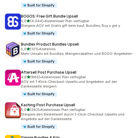
Built for Shopify
BOGOS: Free Gift Bundle Upsell
von 5 Sternen
5,0
(4.044)
•
Kostenloser Plan verfügbar
4044 Rezensionen insgesamt
Steigere AOV mit Gratis gift beim kauf, Bundles, Buy x get y
Built for Shopify
Bundlex Product Bundles Upsell
von 5 Sternen
5,0
(121)
•
Kostenlos
121 Rezensionen insgesamt
Mehr Umsatz mit Bundles, Mengenrabatten und BOGO-Angeboten
Built for Shopify
Aftersell Post Purchase Upsell
von 5 Sternen
4,8
(885)
•
Kostenloser Plan verfügbar
885 Rezensionen insgesamt
AOV mit 1-Klick-Checkout-Upsells und Angeboten auf der
Dankesseite steigern
Built for Shopify
Kaching Post Purchase Upsell
von 5 Sternen
5,0
(283)
•
Kostenloser Plan verfügbar
283 Rezensionen insgesamt
Steigere den Bestellwert durch 1-Click-Checkout-Upsells und
Angebote auf der Dankesseite
Built for Shopify
Simple Bundles & Kits