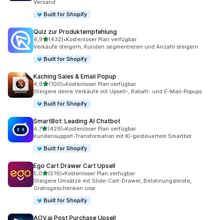
Versand
Built for Shopify
Quiz zur Produktempfehlung
von 5 Sternen
4,9
(432)
•
Kostenloser Plan verfügbar
432 Rezensionen insgesamt
Verkäufe steigern, Kunden segmentieren und Anzahl steigern
Built for Shopify
Kaching Sales & Email Popup
von 5 Sternen
4,9
(100)
•
Kostenloser Plan verfügbar
100 Rezensionen insgesamt
Steigere deine Verkäufe mit Upsell-, Rabatt- und E-Mail-Popups
Built for Shopify
SmartBot: Leading AI Chatbot
von 5 Sternen
4,7
(429)
•
Kostenloser Plan verfügbar
429 Rezensionen insgesamt
Kundensupport-Transformation mit KI-gesteuertem Smartbot
Built for Shopify
Ego Cart Drawer Cart Upsell
von 5 Sternen
5,0
(519)
•
Kostenloser Plan verfügbar
519 Rezensionen insgesamt
Steigere Umsätze mit Slide-Cart-Drawer, Belohnungsleiste,
Gratisgeschenken usw.
Built for Shopify
AOV.ai Post Purchase Upsell