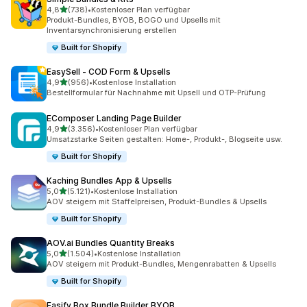
von 5 Sternen
4,8
(738)
•
Kostenloser Plan verfügbar
738 Rezensionen insgesamt
Produkt-Bundles, BYOB, BOGO und Upsells mit
Inventarsynchronisierung erstellen
Built for Shopify
EasySell ‑ COD Form & Upsells
von 5 Sternen
4,9
(956)
•
Kostenlose Installation
956 Rezensionen insgesamt
Bestellformular für Nachnahme mit Upsell und OTP-Prüfung
EComposer Landing Page Builder
von 5 Sternen
4,9
(3.356)
•
Kostenloser Plan verfügbar
3356 Rezensionen insgesamt
Umsatzstarke Seiten gestalten: Home-, Produkt-, Blogseite usw.
Built for Shopify
Kaching Bundles App & Upsells
von 5 Sternen
5,0
(5.121)
•
Kostenlose Installation
5121 Rezensionen insgesamt
AOV steigern mit Staffelpreisen, Produkt-Bundles & Upsells
Built for Shopify
AOV.ai Bundles Quantity Breaks
von 5 Sternen
5,0
(1.504)
•
Kostenlose Installation
1504 Rezensionen insgesamt
AOV steigern mit Produkt-Bundles, Mengenrabatten & Upsells
Built for Shopify
Easify Box Bundle Builder BYOB