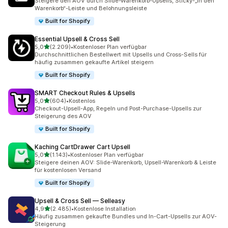
Steigere den AOV durch Slide-Warenkorb-Upsells, Sticky-„In den
Warenkorb“-Leiste und Belohnungsleiste
Built for Shopify
Essential Upsell & Cross Sell
von 5 Sternen
5,0
(2.209)
•
Kostenloser Plan verfügbar
2209 Rezensionen insgesamt
Durchschnittlichen Bestellwert mit Upsells und Cross-Sells für
häufig zusammen gekaufte Artikel steigern
Built for Shopify
SMART Checkout Rules & Upsells
von 5 Sternen
5,0
(604)
•
Kostenlos
604 Rezensionen insgesamt
Checkout-Upsell-App, Regeln und Post-Purchase-Upsells zur
Steigerung des AOV
Built for Shopify
Kaching CartDrawer Cart Upsell
von 5 Sternen
5,0
(1.143)
•
Kostenloser Plan verfügbar
1143 Rezensionen insgesamt
Steigere deinen AOV: Slide-Warenkorb, Upsell-Warenkorb & Leiste
für kostenlosen Versand
Built for Shopify
Upsell & Cross Sell — Selleasy
von 5 Sternen
4,9
(2.485)
•
Kostenlose Installation
2485 Rezensionen insgesamt
Häufig zusammen gekaufte Bundles und In-Cart-Upsells zur AOV-
Steigerung