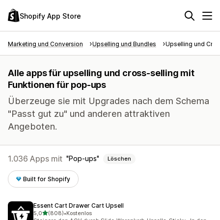
Shopify App Store
Marketing und Conversion
Upselling und Bundles
Upselling und Cros
Alle apps für upselling und cross-selling mit
Funktionen für pop-ups
Überzeuge sie mit Upgrades nach dem Schema
"Passt gut zu" und anderen attraktiven
Angeboten.
1.036 Apps mit
Pop-ups
Löschen
Built for Shopify
Essent Cart Drawer Cart Upsell
von 5 Sternen
5,0
(808)
•
Kostenlos
808 Rezensionen insgesamt