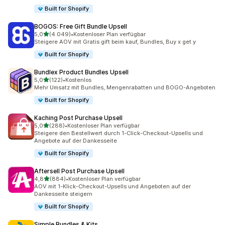
Built for Shopify
BOGOS: Free Gift Bundle Upsell
von 5 Sternen
5,0
(4.049)
•
Kostenloser Plan verfügbar
4049 Rezensionen insgesamt
Steigere AOV mit Gratis gift beim kauf, Bundles, Buy x get y
Built for Shopify
Bundlex Product Bundles Upsell
von 5 Sternen
5,0
(122)
•
Kostenlos
122 Rezensionen insgesamt
Mehr Umsatz mit Bundles, Mengenrabatten und BOGO-Angeboten
Built for Shopify
Kaching Post Purchase Upsell
von 5 Sternen
5,0
(288)
•
Kostenloser Plan verfügbar
288 Rezensionen insgesamt
Steigere den Bestellwert durch 1-Click-Checkout-Upsells und
Angebote auf der Dankesseite
Built for Shopify
Aftersell Post Purchase Upsell
von 5 Sternen
4,8
(884)
•
Kostenloser Plan verfügbar
884 Rezensionen insgesamt
AOV mit 1-Klick-Checkout-Upsells und Angeboten auf der
Dankesseite steigern
Built for Shopify
Simple Bundles & Kits