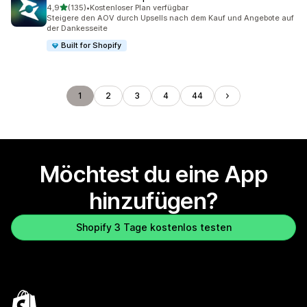
von 5 Sternen
4,9
(135)
•
Kostenloser Plan verfügbar
135 Rezensionen insgesamt
Steigere den AOV durch Upsells nach dem Kauf und Angebote auf
der Dankesseite
Built for Shopify
1
2
3
4
44
Möchtest du eine App
hinzufügen?
Shopify 3 Tage kostenlos testen