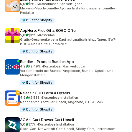
von 5 Sternen
5,0
(262)
•
Kostenloser Plan verfügbar
262 Rezensionen insgesamt
Mix-and-Match-Bundle-App zur Erstellung eigener Bundle-
Produkte
Built for Shopify
AppHero: Free Gifts BOGO Offer
von 5 Sternen
5,0
(329)
•
Kostenlos
329 Rezensionen insgesamt
Gratis-Geschenke beim Kauf automatisch hinzufügen: GWP,
BOGO und Kaufe X, erhalte Y
Built for Shopify
Bundler ‑ Product Bundles App
von 5 Sternen
4,9
(2.499)
•
Kostenloser Plan verfügbar
2499 Rezensionen insgesamt
Verdiene mehr mit Bundle-Angeboten, Bundle-Upsells und
Mengenstaffeln
Built for Shopify
Releasit COD Form & Upsells
von 5 Sternen
4,9
(2.533)
•
Kostenlose Installation
2533 Rezensionen insgesamt
Nachnahme-Formular: Upsell, Angebote, OTP & SMS
Built for Shopify
AOV.ai Cart Drawer Cart Upsell
von 5 Sternen
5,0
(777)
•
Kostenlose Installation
777 Rezensionen insgesamt
Slide-Cart-Drawer mit Cart-Upsell, Sticky-Cart, kostenlosem