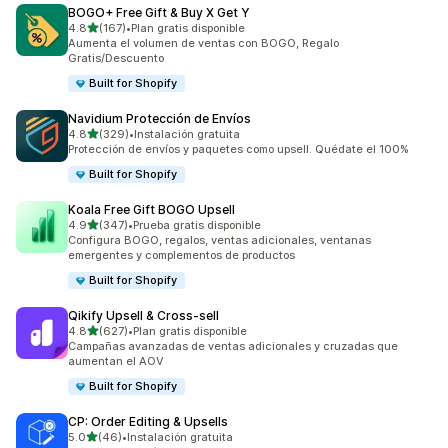
BOGO+ Free Gift & Buy X Get Y
de 5 estrellas
4.8
(167)
•
Plan gratis disponible
167 reseñas en total
Aumenta el volumen de ventas con BOGO, Regalo
Gratis/Descuento
Built for Shopify
Navidium Protección de Envíos
de 5 estrellas
4.8
(329)
•
Instalación gratuita
329 reseñas en total
Protección de envíos y paquetes como upsell. Quédate el 100%
Built for Shopify
Koala Free Gift BOGO Upsell
de 5 estrellas
4.9
(347)
•
Prueba gratis disponible
347 reseñas en total
Configura BOGO, regalos, ventas adicionales, ventanas
emergentes y complementos de productos
Built for Shopify
Qikify Upsell & Cross‑sell
de 5 estrellas
4.8
(627)
•
Plan gratis disponible
627 reseñas en total
Campañas avanzadas de ventas adicionales y cruzadas que
aumentan el AOV
Built for Shopify
CP: Order Editing & Upsells
de 5 estrellas
5.0
(46)
•
Instalación gratuita
46 reseñas en total