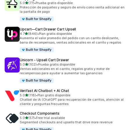
de 5 estrellas
5.0
(77)
•
Prueba gratis disponible
77 reseñas en total
Protección de paquetes y seguro de envío como venta adicional en
la pantalla de pago
Built for Shopify
Upcart—Cart Drawer Cart Upsell
de 5 estrellas
4.7
(846)
•
Plan gratis disponible
846 reseñas en total
Aumenta el valor promedio del pedido con un carrito deslizante,
barra de recompensas, ventas adicionales en el carrito y regalos
Built for Shopify
Unicorn ‑ Upsell Cart Drawer
de 5 estrellas
5.0
(102)
•
Prueba gratis disponible
102 reseñas en total
Ventas adicionales en el carrito, regalos gratis y motor de
recompensas para ayudar a aumentar las ganancias
Built for Shopify
Verifast AI Chatbot + AI Chat
de 5 estrellas
5.0
(118)
•
Plan gratis disponible
118 reseñas en total
Chatbot de IA (ChatGPT para recuperación de carritos, atención al
cliente y preguntas frecuentes
Checkout Components
de 5 estrellas
5.0
(57)
•
Free trial available
57 reseñas en total
Segmented checkouts and upsells that drive more revenue
Built for Shopify