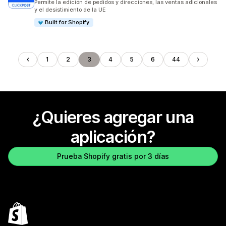
Permite la edición de pedidos y direcciones, las ventas adicionales
y el desistimiento de la UE
Built for Shopify
1
2
3
4
5
6
44
¿Quieres agregar una
aplicación?
Prueba Shopify gratis por 3 días