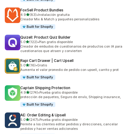
FoxSell Product Bundles
de 5 estrellas
4.9
(83)
•
Instalación gratuita
83 reseñas en total
Creador Mix & Match y paquetes personalizables
Built for Shopify
Quizell: Product Quiz Builder
de 5 estrellas
5.0
(122)
•
Plan gratis disponible
122 reseñas en total
Creador de embudos de cuestionarios de productos con IA para
cuestionarios que atraen y convierten
Rapi Cart Drawer | Cart Upsell
de 5 estrellas
5.0
(16)
•
Gratis
16 reseñas en total
Aumenta el valor promedio de pedido con upsell, carrito y prot
Built for Shopify
Captain Shipping Protection
de 5 estrellas
4.9
(274)
•
Prueba gratis disponible
274 reseñas en total
protección de paquetes, Seguro de envío, Shipping insurance,
Built for Shopify
AE: Order Editing & Upsell
de 5 estrellas
5.0
(247)
•
Prueba gratis disponible
247 reseñas en total
Permite a los clientes editar pedidos y direcciones, cancelar
pedidos y hacer ventas adicionales