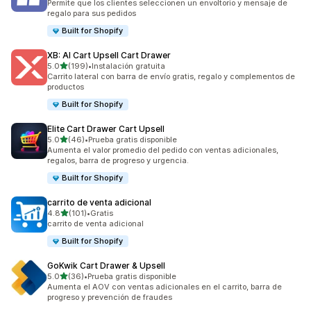
Permite que los clientes seleccionen un envoltorio y mensaje de
regalo para sus pedidos
Built for Shopify
XB: AI Cart Upsell Cart Drawer
de 5 estrellas
5.0
(199)
•
Instalación gratuita
199 reseñas en total
Carrito lateral con barra de envío gratis, regalo y complementos de
productos
Built for Shopify
Elite Cart Drawer Cart Upsell
de 5 estrellas
5.0
(46)
•
Prueba gratis disponible
46 reseñas en total
Aumenta el valor promedio del pedido con ventas adicionales,
regalos, barra de progreso y urgencia.
Built for Shopify
carrito de venta adicional
de 5 estrellas
4.8
(101)
•
Gratis
101 reseñas en total
carrito de venta adicional
Built for Shopify
GoKwik Cart Drawer & Upsell
de 5 estrellas
5.0
(36)
•
Prueba gratis disponible
36 reseñas en total
Aumenta el AOV con ventas adicionales en el carrito, barra de
progreso y prevención de fraudes