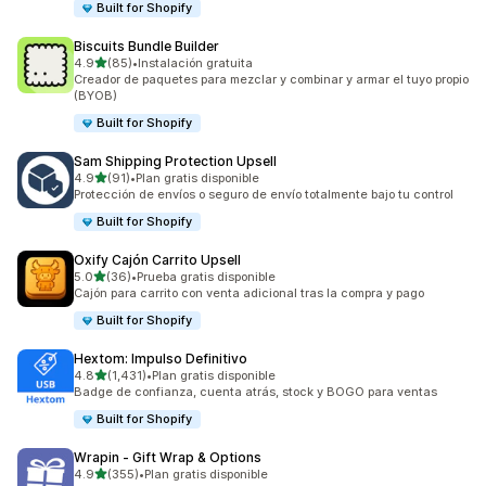
Built for Shopify
Biscuits Bundle Builder
de 5 estrellas
4.9
(85)
•
Instalación gratuita
85 reseñas en total
Creador de paquetes para mezclar y combinar y armar el tuyo propio
(BYOB)
Built for Shopify
Sam Shipping Protection Upsell
de 5 estrellas
4.9
(91)
•
Plan gratis disponible
91 reseñas en total
Protección de envíos o seguro de envío totalmente bajo tu control
Built for Shopify
Oxify Cajón Carrito Upsell
de 5 estrellas
5.0
(36)
•
Prueba gratis disponible
36 reseñas en total
Cajón para carrito con venta adicional tras la compra y pago
Built for Shopify
Hextom: Impulso Definitivo
de 5 estrellas
4.8
(1,431)
•
Plan gratis disponible
1431 reseñas en total
Badge de confianza, cuenta atrás, stock y BOGO para ventas
Built for Shopify
Wrapin ‑ Gift Wrap & Options
de 5 estrellas
4.9
(355)
•
Plan gratis disponible
355 reseñas en total