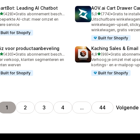
artBot: Leading AI Chatbot
AOV.ai Cart Drawer Car
van 5 sterren
van 5 sterren
(428)
•
Gratis abonnement beschikbaar
5,0
(774)
•
Gratis te instal
 recensies in totaal
774 recensies in totaal
eperkte AI-chat: meer omzet en
Uitschuifbare winkelwage
ere service
winkelwagen-upsell, stick
winkelwagen, gratis verze
Built for Shopify
Built for Shopify
iz voor productaanbeveling
Kaching Sales & Email
van 5 sterren
van 5 sterren
(430)
•
Gratis abonnement beschikbaar
4,9
(99)
•
 recensies in totaal
99 recensies in totaal
r verkoop, klanten segmenteren en
Verhoog je omzet met upsel
nten werven
kortings- en e-mailpop-u
Built for Shopify
Built for Shopify
Volgende
1
2
3
4
…
44