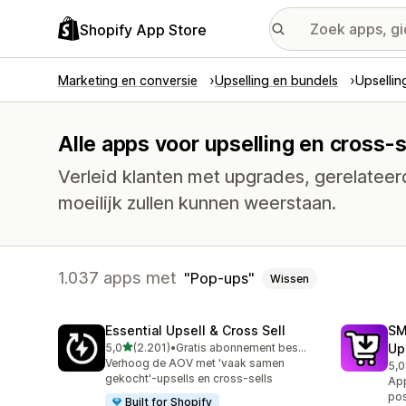
Shopify App Store
Marketing en conversie
Upselling en bundels
Upsellin
Alle apps voor upselling en cross-
Verleid klanten met upgrades, gerelatee
moeilijk zullen kunnen weerstaan.
1.037 apps met
Pop-ups
Wissen
Essential Upsell & Cross Sell
SM
van 5 sterren
5,0
(2.201)
•
Gratis abonnement beschikbaar
Up
2201 recensies in totaal
Verhoog de AOV met 'vaak samen
5,0
593
gekocht'-upsells en cross-sells
App
pos
Built for Shopify