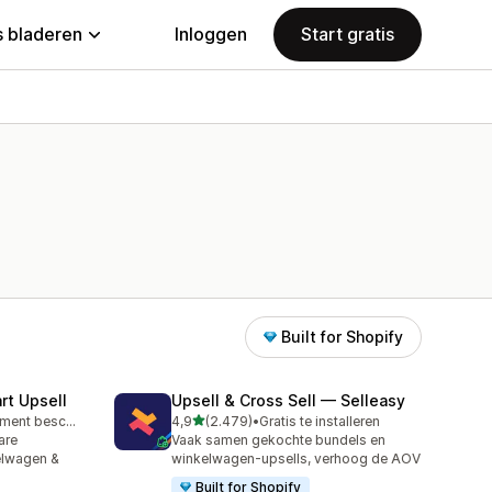
 bladeren
Inloggen
Start gratis
Built for Shopify
rt Upsell
Upsell & Cross Sell — Selleasy
van 5 sterren
Gratis abonnement beschikbaar
4,9
(2.479)
•
Gratis te installeren
2479 recensies in totaal
are
Vaak samen gekochte bundels en
elwagen &
winkelwagen-upsells, verhoog de AOV
Built for Shopify