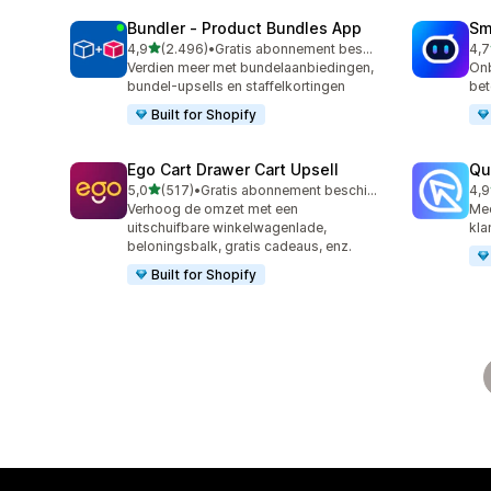
Bundler ‑ Product Bundles App
Sm
van 5 sterren
4,9
(2.496)
•
Gratis abonnement beschikbaar
4,7
2496 recensies in totaal
428
Verdien meer met bundelaanbiedingen,
Onb
bundel-upsells en staffelkortingen
bet
Built for Shopify
Ego Cart Drawer Cart Upsell
Qu
van 5 sterren
5,0
(517)
•
Gratis abonnement beschikbaar
4,9
517 recensies in totaal
430
Verhoog de omzet met een
Mee
uitschuifbare winkelwagenlade,
kla
beloningsbalk, gratis cadeaus, enz.
Built for Shopify