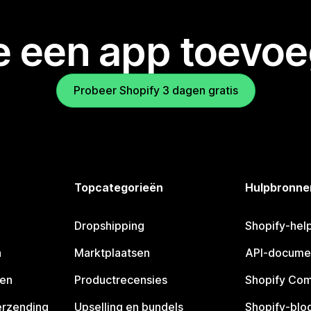
je een app toevo
Probeer Shopify 3 dagen gratis
Topcategorieën
Hulpbronne
Dropshipping
Shopify-hel
n
Marktplaatsen
API-docume
pen
Productrecensies
Shopify Co
erzending
Upselling en bundels
Shopify-blo