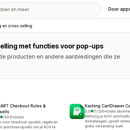
Door apps
g en cross-selling
selling met functies voor pop-ups
rde producten en andere aanbiedingen die ze
ART Checkout Rules &
Kaching CartDrawer Ca
van 5 sterren
sells
5,0
(1.129)
•
1129 recensies in totaal
Verhoog je AOV: uitschuifb
van 5 sterren
(593)
•
Gratis
 recensies in totaal
winkelwagen, upsell-wink
 voor checkout-upsells, regels en
gratis verzending-balk
t-purchase upsells om je AOV te