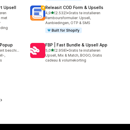
t Upsell
Releasit COD Form & Upsells
van 5 sterren
leren
4,9
(2.532)
•
Gratis te installeren
2532 recensies in totaal
n met
Remboursformulier: Upsell,
y
Aanbiedingen, OTP & SMS
nding
Built for Shopify
 Popup
FBP | Fast Bundle & Upsell App
van 5 sterren
Gratis abonnement beschikbaar
5,0
(2.958)
•
Gratis te installeren
2958 recensies in totaal
l-,
Upsell, Mix & Match, BOGO, Gratis
ps
cadeau & volumekorting