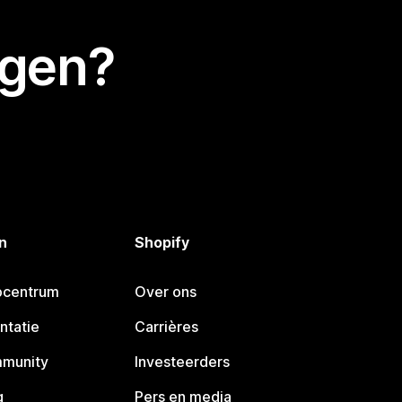
egen?
n
Shopify
pcentrum
Over ons
ntatie
Carrières
mmunity
Investeerders
g
Pers en media