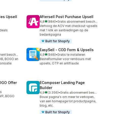
les Upsell
Aftersell Post Purchase Upsell
van 5 sterren
4,8
(884)
•
Gratis abonnement beschikbaar
884 recensies in totaal
Verhoog de AOV met checkout-upsells
deals
met 1 klik en aanbiedingen op de
bedankpagina
Built for Shopify
EasySell ‑ COD Form & Upsells
van 5 sterren
Gratis abonnement beschikbaar
4,9
(946)
•
Gratis te installeren
946 recensies in totaal
OB, BOGO en
Bestelformulier voor rembours met
onisatie
upsells, OTP en antifraude
OGO Offer
EComposer Landing Page
Builder
us
van 5 sterren
4,9
(3.356)
•
Gratis abonnement beschikbaar
3356 recensies in totaal
GWP, BOGO
Bouw pagina's om meer te verkopen,
van een homepage tot productpagina,
blog, etc.
Built for Shopify