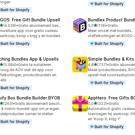
rhogen
Built for Shopify
Built for Shopify
GOS: Free Gift Bundle Upsell
Bundlex Product Bund
van 5 sterren
van 5 sterren
(4.039)
•
Gratis abonnement beschikbaar
5,0
(119)
•
Gratis
9 recensies in totaal
119 recensies in totaal
rouwbare app voor gratis cadeau
Meer omzet met bundels,
 aankoop, koop x krijg y en bundels
staffelkortingen en BOGO-
Built for Shopify
Built for Shopify
ching Bundles App & Upsells
Simple Bundles & Kits
van 5 sterren
van 5 sterren
(5.084)
•
Gratis te installeren
4,8
(737)
•
4 recensies in totaal
737 recensies in totaal
hoog de AOV met de app voor
Maak productbundels, BY
ffelkortingen, productbundels en
upsell met voorraadsynchr
ells
Built for Shopify
Built for Shopify
sify Box Bundle Builder BYOB
AppHero: Free Gifts B
van 5 sterren
van 5 sterren
(263)
•
Gratis abonnement beschikbaar
5,0
(323)
•
Gratis
 recensies in totaal
323 recensies in totaal
 & match-bundel-app om je eigen
Automatisch gratis cadea
delproducten samen te stellen
toevoegen bij aankoop: 
en 'Koop X, krijg Y'
Built for Shopify
Built for Shopify