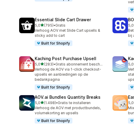
ve
Essential Slide Cart Drawer
BO
van 5 sterren
5,0
(795)
•
Gratis
5,0
795 recensies in totaal
403
Verhoog AOV met Slide Cart upsells &
Bet
sticky add to cart
bij
Built for Shopify
Kaching Post Purchase Upsell
Ka
van 5 sterren
5,0
(283)
•
Gratis abonnement beschikbaar
5,0
283 recensies in totaal
508
Verhoog de AOV via 1-click checkout-
Ver
upsells en aanbiedingen op de
sta
bedankpagina
ups
Built for Shopify
AOV.ai Bundles Quantity Breaks
Ea
van 5 sterren
5,0
(1.498)
•
Gratis te installeren
5,0
1498 recensies in totaal
263
Verhoog de AOV met productbundels,
Mix
volumekorting en upsells
bun
Built for Shopify