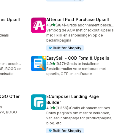
les Upsell
Aftersell Post Purchase Upsell
van 5 sterren
4,8
(884)
•
Gratis abonnement beschikbaar
884 recensies in totaal
Verhoog de AOV met checkout-upsells
deals
met 1 klik en aanbiedingen op de
bedankpagina
Built for Shopify
EasySell ‑ COD Form & Upsells
van 5 sterren
Gratis abonnement beschikbaar
4,9
(947)
•
Gratis te installeren
947 recensies in totaal
OB, BOGO en
Bestelformulier voor rembours met
onisatie
upsells, OTP en antifraude
OGO Offer
EComposer Landing Page
Builder
us
van 5 sterren
4,9
(3.356)
•
Gratis abonnement beschikbaar
3356 recensies in totaal
GWP, BOGO
Bouw pagina's om meer te verkopen,
van een homepage tot productpagina,
blog, etc.
Built for Shopify