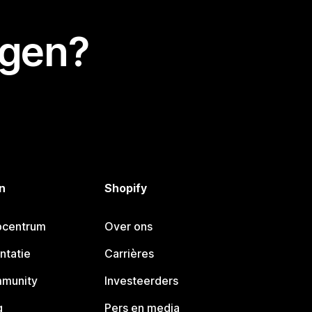
egen?
n
Shopify
pcentrum
Over ons
ntatie
Carrières
mmunity
Investeerders
g
Pers en media