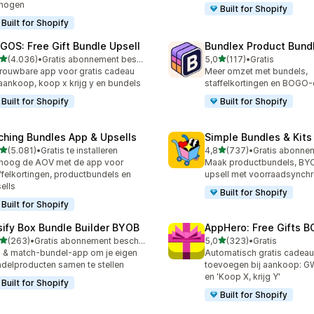
rhogen
Built for Shopify
Built for Shopify
GOS: Free Gift Bundle Upsell
Bundlex Product Bund
van 5 sterren
van 5 sterren
(4.036)
•
Gratis abonnement beschikbaar
5,0
(117)
•
Gratis
6 recensies in totaal
117 recensies in totaal
rouwbare app voor gratis cadeau
Meer omzet met bundels,
 aankoop, koop x krijg y en bundels
staffelkortingen en BOGO-
Built for Shopify
Built for Shopify
ching Bundles App & Upsells
Simple Bundles & Kits
van 5 sterren
van 5 sterren
(5.081)
•
Gratis te installeren
4,8
(737)
•
1 recensies in totaal
737 recensies in totaal
hoog de AOV met de app voor
Maak productbundels, BY
ffelkortingen, productbundels en
upsell met voorraadsynchr
ells
Built for Shopify
Built for Shopify
sify Box Bundle Builder BYOB
AppHero: Free Gifts B
van 5 sterren
van 5 sterren
(263)
•
Gratis abonnement beschikbaar
5,0
(323)
•
Gratis
 recensies in totaal
323 recensies in totaal
 & match-bundel-app om je eigen
Automatisch gratis cadea
delproducten samen te stellen
toevoegen bij aankoop: 
en 'Koop X, krijg Y'
Built for Shopify
Built for Shopify