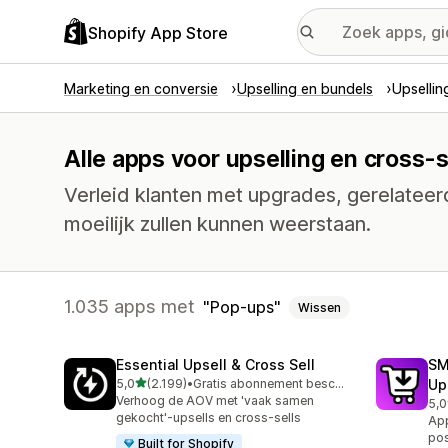
Shopify App Store
Marketing en conversie
Upselling en bundels
Upsellin
Alle apps voor upselling en cross-
Verleid klanten met upgrades, gerelatee
moeilijk zullen kunnen weerstaan.
1.035 apps met
Pop-ups
Wissen
Essential Upsell & Cross Sell
SM
van 5 sterren
5,0
(2.199)
•
Gratis abonnement beschikbaar
Up
2199 recensies in totaal
Verhoog de AOV met 'vaak samen
5,0
592
gekocht'-upsells en cross-sells
App
pos
Built for Shopify