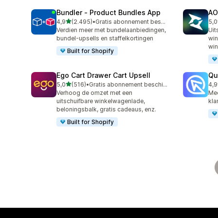
Bundler ‑ Product Bundles App
AO
van 5 sterren
4,9
(2.495)
•
Gratis abonnement beschikbaar
5,0
2495 recensies in totaal
773
Verdien meer met bundelaanbiedingen,
Uit
bundel-upsells en staffelkortingen
win
win
Built for Shopify
Ego Cart Drawer Cart Upsell
Qu
van 5 sterren
5,0
(516)
•
Gratis abonnement beschikbaar
4,9
516 recensies in totaal
430
Verhoog de omzet met een
Mee
uitschuifbare winkelwagenlade,
kla
beloningsbalk, gratis cadeaus, enz.
Built for Shopify