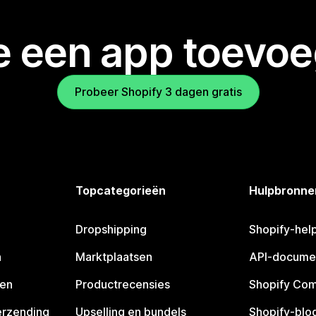
je een app toevo
Probeer Shopify 3 dagen gratis
Topcategorieën
Hulpbronne
Dropshipping
Shopify-hel
n
Marktplaatsen
API-docume
pen
Productrecensies
Shopify Co
erzending
Upselling en bundels
Shopify-blo