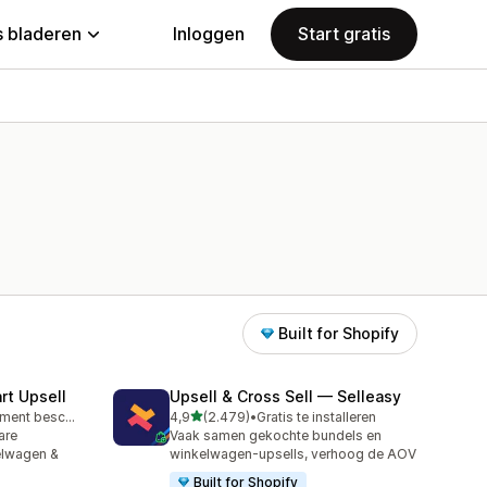
 bladeren
Inloggen
Start gratis
Built for Shopify
rt Upsell
Upsell & Cross Sell — Selleasy
van 5 sterren
Gratis abonnement beschikbaar
4,9
(2.479)
•
Gratis te installeren
2479 recensies in totaal
are
Vaak samen gekochte bundels en
elwagen &
winkelwagen-upsells, verhoog de AOV
Built for Shopify