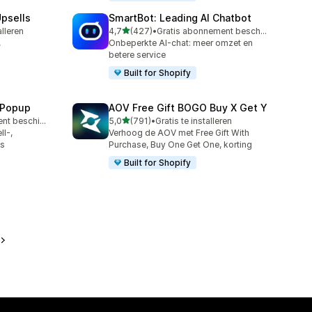
psells
SmartBot: Leading AI Chatbot
van 5 sterren
alleren
4,7
(427)
•
Gratis abonnement beschikbaar
427 recensies in totaal
,
Onbeperkte AI-chat: meer omzet en
betere service
Built for Shopify
 Popup
AOV Free Gift BOGO Buy X Get Y
van 5 sterren
Gratis abonnement beschikbaar
5,0
(791)
•
Gratis te installeren
791 recensies in totaal
l-,
Verhoog de AOV met Free Gift With
ps
Purchase, Buy One Get One, korting
Built for Shopify