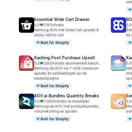
ve
Essential Slide Cart Drawer
BO
van 5 sterren
5,0
(791)
•
Gratis
5,0
791 recensies in totaal
403
Verhoog AOV met Slide Cart upsells &
Bet
sticky add to cart
bij
Built for Shopify
Kaching Post Purchase Upsell
Ka
van 5 sterren
5,0
(283)
•
Gratis abonnement beschikbaar
5,0
283 recensies in totaal
508
Verhoog de AOV via 1-click checkout-
Ver
upsells en aanbiedingen op de
sta
bedankpagina
ups
Built for Shopify
AOV.ai Bundles Quantity Breaks
Ea
van 5 sterren
5,0
(1.500)
•
Gratis te installeren
5,0
1500 recensies in totaal
263
Verhoog de AOV met productbundels,
Mix
volumekorting en upsells
bun
Built for Shopify