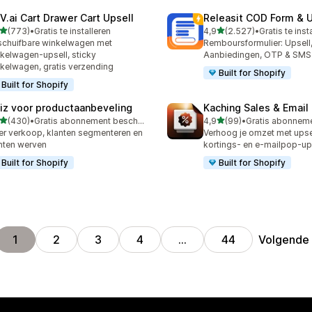
V.ai Cart Drawer Cart Upsell
Releasit COD Form & U
van 5 sterren
van 5 sterren
(773)
•
Gratis te installeren
4,9
(2.527)
•
Gratis te inst
 recensies in totaal
2527 recensies in totaal
schuifbare winkelwagen met
Remboursformulier: Upsell
kelwagen-upsell, sticky
Aanbiedingen, OTP & SMS
kelwagen, gratis verzending
Built for Shopify
Built for Shopify
iz voor productaanbeveling
Kaching Sales & Email
van 5 sterren
van 5 sterren
(430)
•
Gratis abonnement beschikbaar
4,9
(99)
•
 recensies in totaal
99 recensies in totaal
r verkoop, klanten segmenteren en
Verhoog je omzet met upsel
nten werven
kortings- en e-mailpop-u
Built for Shopify
Built for Shopify
Volgende
1
2
3
4
…
44