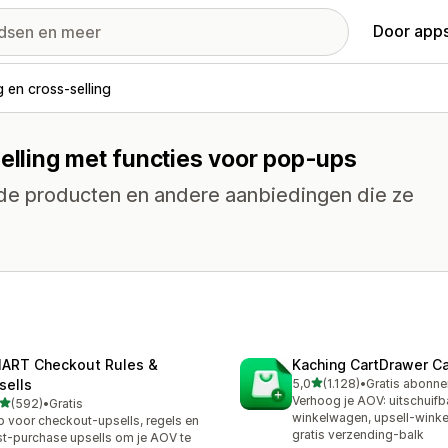
Door apps
g en cross-selling
selling met functies voor pop-ups
rde producten en andere aanbiedingen die ze
ART Checkout Rules &
Kaching CartDrawer Ca
van 5 sterren
sells
5,0
(1.128)
•
1128 recensies in totaal
Verhoog je AOV: uitschuifb
van 5 sterren
(592)
•
Gratis
 recensies in totaal
winkelwagen, upsell-wink
 voor checkout-upsells, regels en
gratis verzending-balk
t-purchase upsells om je AOV te